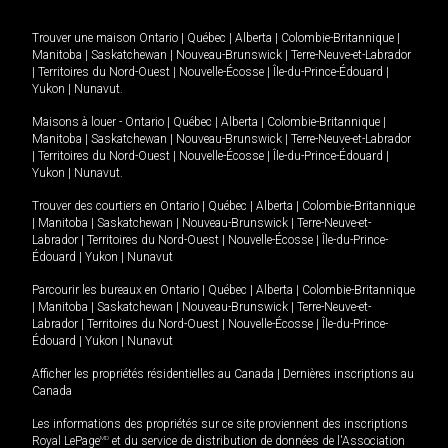
Trouver une maison
Ontario
|
Québec
|
Alberta
|
Colombie-Britannique
|
Manitoba
|
Saskatchewan
|
Nouveau-Brunswick
|
Terre-Neuve-et-Labrador
|
Territoires du Nord-Ouest
|
Nouvelle-Écosse
|
Île-du-Prince-Édouard
|
Yukon
|
Nunavut
.
Maisons à louer -
Ontario
|
Québec
|
Alberta
|
Colombie-Britannique
|
Manitoba
|
Saskatchewan
|
Nouveau-Brunswick
|
Terre-Neuve-et-Labrador
|
Territoires du Nord-Ouest
|
Nouvelle-Écosse
|
Île-du-Prince-Édouard
|
Yukon
|
Nunavut
.
Trouver des courtiers en
Ontario
|
Québec
|
Alberta
|
Colombie-Britannique
|
Manitoba
|
Saskatchewan
|
Nouveau-Brunswick
|
Terre-Neuve-et-
Labrador
|
Territoires du Nord-Ouest
|
Nouvelle-Écosse
|
Île-du-Prince-
Édouard
|
Yukon
|
Nunavut
Parcourir les bureaux en
Ontario
|
Québec
|
Alberta
|
Colombie-Britannique
|
Manitoba
|
Saskatchewan
|
Nouveau-Brunswick
|
Terre-Neuve-et-
Labrador
|
Territoires du Nord-Ouest
|
Nouvelle-Écosse
|
Île-du-Prince-
Édouard
|
Yukon
|
Nunavut
Afficher les propriétés résidentielles au Canada
|
Dernières inscriptions au
Canada
Les informations des propriétés sur ce site proviennent des inscriptions
Royal LePage
MD
et du service de distribution de données de l'Association