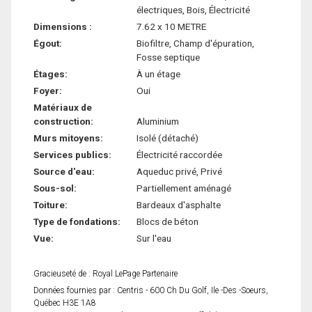
électriques, Bois, Électricité
Dimensions :
7.62 x 10 METRE
Égout:
Biofiltre, Champ d'épuration,
Fosse septique
Étages:
À un étage
Foyer:
Oui
Matériaux de
construction:
Aluminium
Murs mitoyens:
Isolé (détaché)
Services publics:
Électricité raccordée
Source d'eau:
Aqueduc privé, Privé
Sous-sol:
Partiellement aménagé
Toiture:
Bardeaux d'asphalte
Type de fondations:
Blocs de béton
Vue:
Sur l'eau
Gracieuseté de : Royal LePage Partenaire
Données fournies par : Centris - 600 Ch Du Golf, Ile -Des -Soeurs,
Québec H3E 1A8