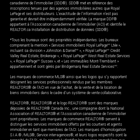
canadienne de l’immobilier (SDD®). SDD® met en référence des
inscriptions tenues par des agences immobilières autres que Royal
LePage et ses distributeurs. L'exactitude de l'information n'est pas
garantie et devrait être indépendamment vérifiée. La marque DDF®
appartient à l'Association canadienne de l’immobilier (ACI) et identifie le
REALTOR.ca Installation de distribution de données (SDD®).
*Tous les bureaux sont des propriétés indépendantes. Les bureaux
comprenant la mention « Services immobiliers Royal LePage
MD
Ltée »,
incluant sa division « Johnston & Daniel
MD
», « Royal LePage
MD
Credit
Valley Real Estate, Brokerage », « Royal LePage
MD
West Real Estate Services
», « Royal LePage
MD
Sussex », et « Les immeubles Mont-Tremblant »
appartiennent et sont gérés par Bridgemarq Real Estate Services
MD
.
Les marques de commerce MLS® ainsi que les logos qui s'y rapportent
désignent les services professionnels rendus par les membres
REALTORS® de l'ACI en vue de l'achat, de la vente et de la location de
biens immobiliers dans le cadre d'un système de vente collaborative.
REALTOR®, REALTORS® et le logo REALTOR® sont des marques
déposées de REALTOR® Canada Inc., une compagnie dont la National
Association of REALTORS® et l'Association canadienne de l’immobilier
sont propriétaires. Les marques de commerce REALTOR® servent à
distinguer les services immobiliers offerts par les courtiers et agents
immobilier en tant que membres de l'ACI. Les marques d'homologation
S.I.A.® /MLS®, Service inter-agences®, et leurs logos respectifs sont la