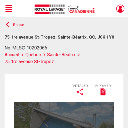
Menu
Retour
Live
En Direct
75 1re avenue St-Tropez, Sainte-Béatrix, QC, J0K 1Y0
No. MLS® 10202066
Accueil
Québec
Sainte-Béatrix
75 1re avenue St-Tropez
PARTAGER
IMPRIMER