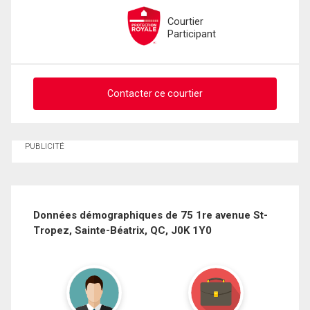
Courtier
Participant
Contacter ce courtier
Demander des infos sur cette inscription
PUBLICITÉ
Prénom
et
Nom
Courriel
Données démographiques de 75 1re avenue St-
Tropez, Sainte-Béatrix, QC, J0K 1Y0
Téléphone
(Optionnel)
Message