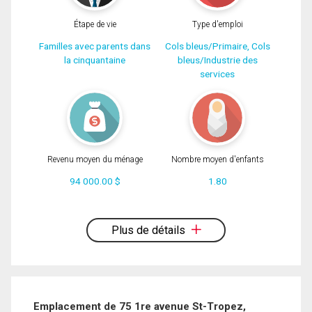
Étape de vie
Type d'emploi
Familles avec parents dans
Cols bleus/Primaire, Cols
la cinquantaine
bleus/Industrie des
services
Revenu moyen du ménage
Nombre moyen d'enfants
94 000.00 $
1.80
En cliquant sur le bouton « soumettre », vous consentez à nos conditions
d'utilisation et vous nous fournissez l'autorisation écrite de communiquer avec
vous.
Plus de détails
Emplacement de 75 1re avenue St-Tropez,