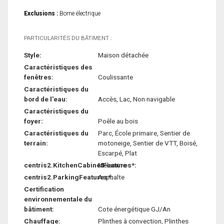
Exclusions :
Borne électrique
PARTICULARITÉS DU BÂTIMENT :
Style:
Maison détachée
Caractéristiques des
fenêtres:
Coulissante
Caractéristiques du
bord de l'eau:
Accès, Lac, Non navigable
Caractéristiques du
foyer:
Poêle au bois
Caractéristiques du
Parc, École primaire, Sentier de
terrain:
motoneige, Sentier de VTT, Boisé,
Escarpé, Plat
centris2.KitchenCabinetFeatures*:
Mélamine
centris2.ParkingFeatures*:
Asphalte
Certification
environnementale du
bâtiment:
Cote énergétique GJ/An
Chauffage:
Plinthes à convection, Plinthes