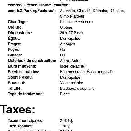
centris2.KitchenCabinetFeatures*:
Bois
centris2.ParkingFeatures*:
Asphalte, Chauffé, Détaché, Détaché,
Simple largeur
Chauffage:
Plinthes électriques
Clôture:
Clôturé
Dimensions :
29 x 27 Pieds
Égout:
Municipalité
Étages:
À étages
Foyer:
Oui
Garage:
Oui
Matériaux de construction:
Autre, Autre
Murs mitoyens:
Isolé (détaché)
Services publics:
Eau raccordée, Égout raccordé
Source d'eau:
Municipalité
Sous-sol:
Vide sanitaire
Toiture:
Bardeaux d'asphalte
Type de fondations:
Pierre
Taxes:
Taxes municipales:
2 704 $
Taxe scolaire:
170 $