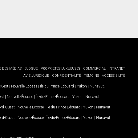
E DES MÉDIAS
BLOGUE
PROPRIÉTÉS LUXUEUSES
COMMERCIAL
INTRANET
AVIS JURIDIQUE
CONFIDENTIALITÉ
TÉMOINS
ACCESSIBILITÉ
-Ouest
|
Nouvelle-Écosse
|
Île-du-Prince-Édouard
|
Yukon
|
Nunavut
.
est
|
Nouvelle-Écosse
|
Île-du-Prince-Édouard
|
Yukon
|
Nunavut
.
Nord-Ouest
|
Nouvelle-Écosse
|
Île-du-Prince-Édouard
|
Yukon
|
Nunavut
Nord-Ouest
|
Nouvelle-Écosse
|
Île-du-Prince-Édouard
|
Yukon
|
Nunavut