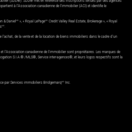
mobilier (SDD®). SDD® met en référence des inscriptions tenues par des agences
rtient à l'Association canadienne de l’immobilier (ACI) et identifie le
on & Daniel
MD
», « Royal LePage
MD
Credit Valley Real Estate, Brokerage », « Royal
es
MD
.
chat, de la vente et de la location de biens immobiliers dans le cadre d'un
Association canadienne de l’immobilier sont propriétaires. Les marques de
ation S.I.A.® /MLS®, Service inter-agences®, et leurs logos respectifs sont la
nce par Services immobiliers Bridgemarq
MD
Inc.