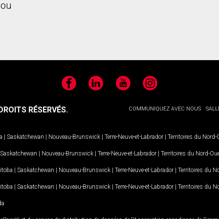
ou
Facebook
LinkedIn
YouTube
Instagram
ROITS RÉSERVÉS.
COMMUNIQUEZ AVEC NOUS
SALL
a
|
Saskatchewan
|
Nouveau-Brunswick
|
Terre-Neuve-et-Labrador
|
Territoires du Nord
Saskatchewan
|
Nouveau-Brunswick
|
Terre-Neuve-et-Labrador
|
Territoires du Nord-Ou
itoba
|
Saskatchewan
|
Nouveau-Brunswick
|
Terre-Neuve-et-Labrador
|
Territoires du 
itoba
|
Saskatchewan
|
Nouveau-Brunswick
|
Terre-Neuve-et-Labrador
|
Territoires du 
da
MD