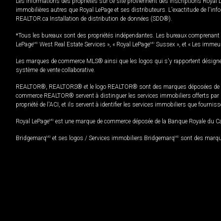
Les informations des propriétés sur ce site proviennent des inscriptions Royal 
immobilières autres que Royal LePage et ses distributeurs. L'exactitude de l'info
REALTOR.ca Installation de distribution de données (SDD®).
*Tous les bureaux sont des propriétés indépendantes. Les bureaux comprenant 
LePage
MD
West Real Estate Services », « Royal LePage
MD
Sussex », et « Les immeu
Les marques de commerce MLS® ainsi que les logos qui s'y rapportent désignent
système de vente collaborative.
REALTOR®, REALTORS® et le logo REALTOR® sont des marques déposées de REAL
commerce REALTOR® servent à distinguer les services immobiliers offerts par le
propriété de l'ACI, et ils servent à identifier les services immobiliers que fourni
Royal LePage
MD
est une marque de commerce déposée de la Banque Royale du Cana
Bridgemarq
MD
et ses logos / Services immobiliers Bridgemarq
MD
sont des marque