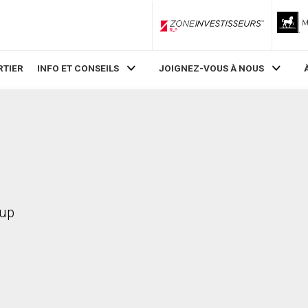
ZoneInvestisseurs RLP
RTIER
INFO ET CONSEILS
JOIGNEZ-VOUS À NOUS
oup