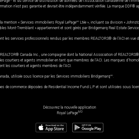
LePage
et du service de distribution de données de l'Association canadienne de l’im
rmation n'est pas garantie et devrait être indépendamment vérifiée. La marque DDF® appa
la mention « Services immobiliers Royal LePage
MD
Ltée », incluant sa division « Johnst
bles Mont-Tremblant » appartiennent et sont gérés par Bridgemarq Real Estate Servic
 les services professionnels rendus par les membres REALTORS® de l'ACI en vue de l'a
TOR® Canada Inc., une compagnie dont la National Association of REALTORS® et l'
s courtiers et agents immobilier en tant que membres de l'ACI. Les marques d'homolog
ssent les courtiers et agents membres de l'ACI.
da, utilisée sous licence par les Services immobiliers Bridgemarq
MD
.
s de commerce déposées de Residential Income Fund L.P. et sont utilisées sous lice
Découvrez la nouvelle application
MD
Royal LePage