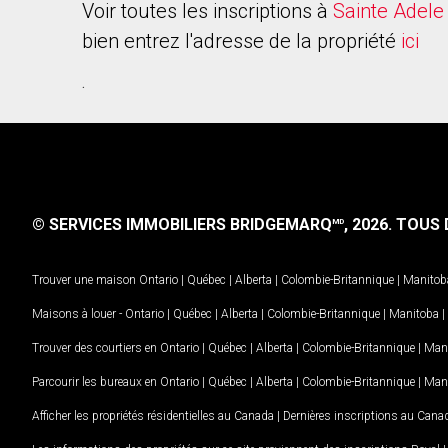
Voir toutes les inscriptions à
Sainte Adele
bien entrez l'adresse de la propriété
ici
.
© SERVICES IMMOBILIERS BRIDGEMARQ
, 2026.
TOUS D
MD
Trouver une maison
Ontario
|
Québec
|
Alberta
|
Colombie-Britannique
|
Manitob
Maisons à louer -
Ontario
|
Québec
|
Alberta
|
Colombie-Britannique
|
Manitoba
|
Trouver des courtiers en
Ontario
|
Québec
|
Alberta
|
Colombie-Britannique
|
Man
Parcourir les bureaux en
Ontario
|
Québec
|
Alberta
|
Colombie-Britannique
|
Man
Afficher les propriétés résidentielles au Canada
|
Dernières inscriptions au Cana