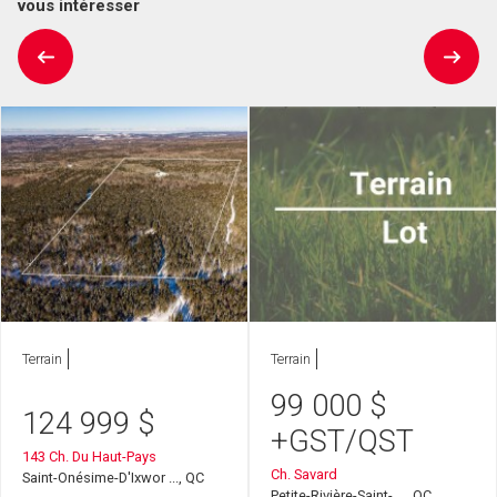
vous intéresser
Terrain
Terrain
99 000
$
124 999
$
+GST/QST
143 Ch. Du Haut-Pays
Ch. Savard
Saint-Onésime-D'Ixwor ..., QC
Petite-Rivière-Saint- ..., QC