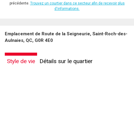
précédente.
Trouvez un courtier dans ce secteur afin de recevoir plus
d'informations.
En cliquant sur le bouton « soumettre », vous consentez à nos conditions d'utilisation et
Emplacement de Route de la Seigneurie, Saint-Roch-des-
vous nous fournissez l'autorisation écrite de communiquer avec vous.
Aulnaies, QC, G0R 4E0
Style de vie
Détails sur le quartier