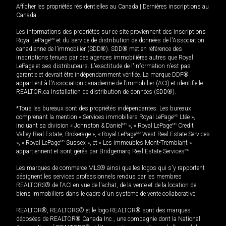
Afficher les propriétés résidentielles au Canada
|
Dernières inscriptions au
Canada
Les informations des propriétés sur ce site proviennent des inscriptions
Royal LePage
MD
et du service de distribution de données de l'Association
canadienne de l’immobilier (SDD®). SDD® met en référence des
inscriptions tenues par des agences immobilières autres que Royal
LePage et ses distributeurs. L'exactitude de l'information n'est pas
garantie et devrait être indépendamment vérifiée. La marque DDF®
appartient à l'Association canadienne de l’immobilier (ACI) et identifie le
REALTOR.ca Installation de distribution de données (SDD®).
*Tous les bureaux sont des propriétés indépendantes. Les bureaux
comprenant la mention « Services immobiliers Royal LePage
MD
Ltée »,
incluant sa division « Johnston & Daniel
MD
», « Royal LePage
MD
Credit
Valley Real Estate, Brokerage », « Royal LePage
MD
West Real Estate Services
», « Royal LePage
MD
Sussex », et « Les immeubles Mont-Tremblant »
appartiennent et sont gérés par Bridgemarq Real Estate Services
MD
.
Les marques de commerce MLS® ainsi que les logos qui s'y rapportent
désignent les services professionnels rendus par les membres
REALTORS® de l'ACI en vue de l'achat, de la vente et de la location de
biens immobiliers dans le cadre d'un système de vente collaborative.
REALTOR®, REALTORS® et le logo REALTOR® sont des marques
déposées de REALTOR® Canada Inc., une compagnie dont la National