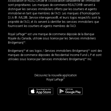
Association of REALTORS® et l'Association canadienne de l’immobilier
sont propriétaires. Les marques de commerce REALTOR® servent à
distinguer les services immobiliers offerts par les courtiers et agents
immobilier en tant que membres de l'ACI. Les marques d'homologation
S.I.A.® /MLS®, Service inter-agences®, et leurs logos respectifs sont la
propriété de l'ACI, et ils servent à identifier les services immobiliers que
fournissent les courtiers et agents membres de l'ACI.
Royal LePage
MD
est une marque de commerce déposée de la Banque
Royale du Canada, utilisée sous licence par les Services immobiliers
Bridgemarq
MD
.
Bridgemarq
MD
et ses logos / Services immobiliers Bridgemarq
MD
sont des
marques de commerce déposées de Residential Income Fund L.P. et sont
utilisées sous licence par Services immobiliers Bridgemarq
MD
Inc.
Découvrez la nouvelle application
MD
Royal LePage
99 000
$
Planifier une visite
Demander plus d'information