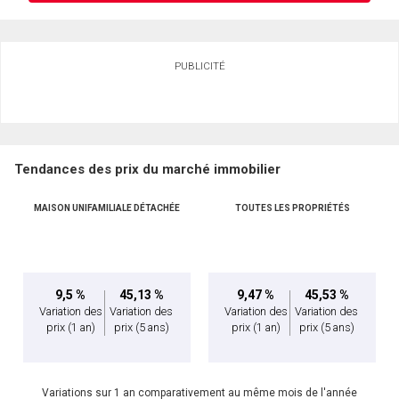
Demander des infos sur cette inscription
PUBLICITÉ
Prénom
et
Nom
Courriel
Tendances des prix du marché immobilier
Téléphone
(Optionnel)
MAISON UNIFAMILIALE DÉTACHÉE
TOUTES LES PROPRIÉTÉS
Message
9,5 %
45,13 %
9,47 %
45,53 %
Variation des
Variation des
Variation des
Variation des
prix
(1 an)
prix
(5 ans)
prix
(1 an)
prix
(5 ans)
Variations sur 1 an comparativement au même mois de l'année