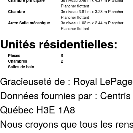
Chambre principale
3e niveau
3.48 m x 4.27 m
Plancher :
Plancher flottant
Chambre
3e niveau
3.81 m x 3.23 m
Plancher :
Plancher flottant
Autre Salle mécanique
3e niveau
1.02 m x 2.44 m
Plancher :
Plancher flottant
Unités résidentielles:
Pièces
8
Chambres
2
Salles de bain
1
Gracieuseté de : Royal LePage
Données fournies par : Centris
Québec H3E 1A8
Nous croyons que tous les rens