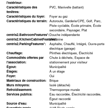
l'extérieur:
Caractéristiques des
PVC, Manivelle (battant)
fenêtres:
Caractéristiques du foyer:
Foyer au gaz
Caractéristiques du terrain:
Autoroute, Garderie/CPE, Golf, Parc,
Piste cyclable, École primaire, École
secondaire, Paysager, Plat
centris2.BathroomFeatures*:
Douche indépendante
centris2.KitchenCabinetFeatures*:
Mélamine
centris2.ParkingFeatures*:
Asphalte, Chauffé, Intégré, Ouvre-porte
électrique (garage)
Chauffage:
Plinthes électriques, Électricité
Commodités offertes par
Chute à déchets, Espace de
l'association:
stationnement pour visiteur
Égout:
Municipalité
Étages:
À un étage
Foyer:
Oui
Matériaux de construction:
Brique
Murs mitoyens:
Isolé (détaché)
Refroidissement:
Thermopompe murale
Services publics:
Eau raccordée, Électricité raccordée,
Égout raccordé
Source d'eau:
Municipalité
Superficie totale
1148 Pieds carrés