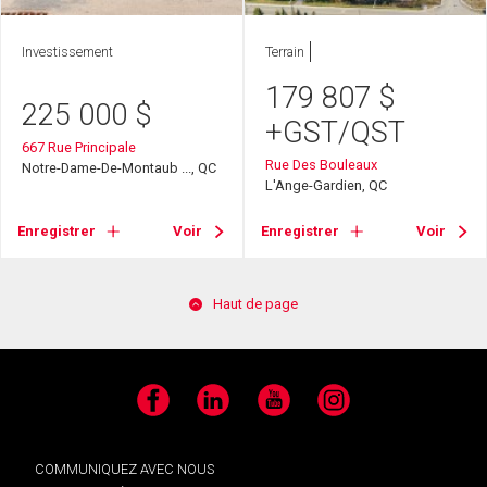
Investissement
Terrain
179 807
$
225 000
$
+GST/QST
667 Rue Principale
Rue Des Bouleaux
Notre-Dame-De-Montaub ..., QC
L'Ange-Gardien, QC
Enregistrer
Voir
Enregistrer
Voir
Haut de page
Facebook
LinkedIn
YouTube
Instagram
COMMUNIQUEZ AVEC NOUS