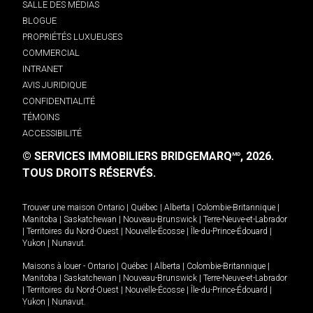
SALLE DES MÉDIAS
BLOGUE
PROPRIÉTÉS LUXUEUSES
COMMERCIAL
INTRANET
AVIS JURIDIQUE
CONFIDENTIALITÉ
TÉMOINS
ACCESSIBILITÉ
© SERVICES IMMOBILIERS BRIDGEMARQ
, 2026.
MD
TOUS DROITS RÉSERVÉS.
Trouver une maison
Ontario
|
Québec
|
Alberta
|
Colombie-Britannique
|
Manitoba
|
Saskatchewan
|
Nouveau-Brunswick
|
Terre-Neuve-et-Labrador
|
Territoires du Nord-Ouest
|
Nouvelle-Écosse
|
Île-du-Prince-Édouard
|
Yukon
|
Nunavut
.
Maisons à louer -
Ontario
|
Québec
|
Alberta
|
Colombie-Britannique
|
Manitoba
|
Saskatchewan
|
Nouveau-Brunswick
|
Terre-Neuve-et-Labrador
|
Territoires du Nord-Ouest
|
Nouvelle-Écosse
|
Île-du-Prince-Édouard
|
Yukon
|
Nunavut
.