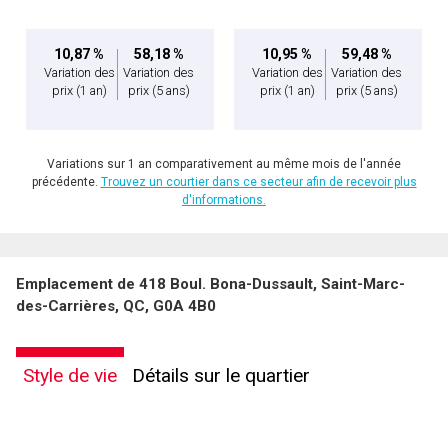
10,87 %
58,18 %
10,95 %
59,48 %
Variation des
Variation des
Variation des
Variation des
prix
(1 an)
prix
(5 ans)
prix
(1 an)
prix
(5 ans)
Variations sur 1 an comparativement au même mois de l'année
précédente.
Trouvez un courtier dans ce secteur afin de recevoir plus
d'informations.
En cliquant sur le bouton « soumettre », vous consentez à nos conditions d'utilisation et
Emplacement de 418 Boul. Bona-Dussault, Saint-Marc-
vous nous fournissez l'autorisation écrite de communiquer avec vous.
des-Carrières, QC, G0A 4B0
Style de vie
Détails sur le quartier