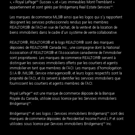
», « Royal LePage
MD
Sussex », et « Les immeubles Mont-Tremblant »
appartiennent et sont gérés par Bridgemarq Real Estate Services
MD
.
Les marques de commerce MLS® ainsi que les logos qui s'y rapportent
désignent les services professionnels rendus par les membres
REALTORS® de l'ACI en vue de l'achat, de la vente et de la location de
biens immobiliers dans le cadre d'un système de vente collaborative.
REALTOR®, REALTORS® et le logo REALTOR® sont des marques
déposées de REALTOR® Canada Inc., une compagnie dont la National
Association of REALTORS® et l'Association canadienne de l’immobilier
sont propriétaires. Les marques de commerce REALTOR® servent à
distinguer les services immobiliers offerts par les courtiers et agents
immobilier en tant que membres de l'ACI. Les marques d'homologation
S.I.A.® /MLS®, Service inter-agences®, et leurs logos respectifs sont la
propriété de l'ACI, et ils servent à identifier les services immobiliers que
fournissent les courtiers et agents membres de l'ACI.
Royal LePage
MD
est une marque de commerce déposée de la Banque
Royale du Canada, utilisée sous licence par les Services immobiliers
Bridgemarq
MD
.
Bridgemarq
MD
et ses logos / Services immobiliers Bridgemarq
MD
sont des
marques de commerce déposées de Residential Income Fund L.P. et sont
utilisées sous licence par Services immobiliers Bridgemarq
MD
Inc.