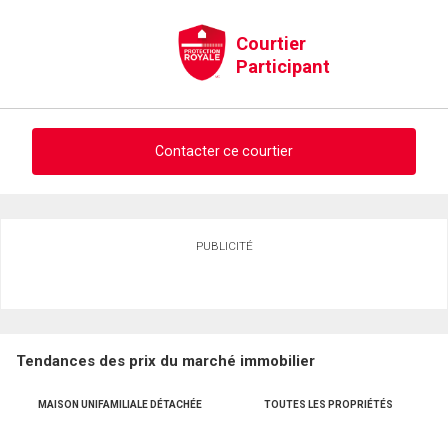
Courtier
Participant
Contacter ce courtier
Demander des infos sur cette inscription
PUBLICITÉ
Prénom
et
Nom
Courriel
Tendances des prix du marché immobilier
Téléphone
(Optionnel)
MAISON UNIFAMILIALE DÉTACHÉE
TOUTES LES PROPRIÉTÉS
Message