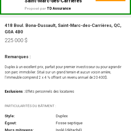
418 Boul. Bona-Dussault, Saint-Marc-des-Carrières, QC,
G0A 4B0
225 000
$
Remarques :
Duplex à un excellent prix, parfait pour premier investisseur ou pour agrandir
son parc immobilier. Situé sur un grand terrain et aucun voisin arrière,
l'immeuble comprend 2 x 4 ½ offrant un revenu annuel de 20 400$.
Exclusions :
Effets personnels des locataires
PARTICULARITÉS DU BÂTIMENT :
Style:
Duplex
Égout:
Fosse septique
Murs mitoyens:
Isolé (détaché)