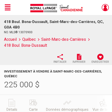
Menu
418 Boul. Bona-Dussault, Saint-Marc-des-Carrières, QC,
Live
En Direct
G0A 4B0
NO. MLS® 13070900
Accueil
Québec
Saint-Marc-des-Carrières
418 Boul. Bona-Dussault
PARTAGER
IMPRIMER
ENREGISTRER
INVESTISSEMENT À VENDRE À SAINT-MARC-DES-CARRIÈRES,
QUÉBEC
225 000
$
Détails
Carte
Données démographiques
Vue de la r