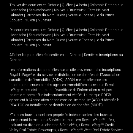
Trouver des courtiers en
Ontario
|
Québec
|
Alberta
|
Colombie-Britannique
|
Manitoba
|
Saskatchewan
|
Nouveau-Brunswick
|
Terre-Neuve-et-
Labrador
|
Territoires du Nord-Ouest
|
Nouvelle-Écosse
|
Île-du-Prince-
Édouard
|
Yukon
|
Nunavut
Parcourir les bureaux en
Ontario
|
Québec
|
Alberta
|
Colombie-Britannique
|
Manitoba
|
Saskatchewan
|
Nouveau-Brunswick
|
Terre-Neuve-et-
Labrador
|
Territoires du Nord-Ouest
|
Nouvelle-Écosse
|
Île-du-Prince-
Édouard
|
Yukon
|
Nunavut
Afficher les propriétés résidentielles au Canada
|
Dernières inscriptions au
Canada
Les informations des propriétés sur ce site proviennent des inscriptions
Royal LePage
MD
et du service de distribution de données de l'Association
canadienne de l’immobilier (SDD®). SDD® met en référence des
inscriptions tenues par des agences immobilières autres que Royal
LePage et ses distributeurs. L'exactitude de l'information n'est pas
garantie et devrait être indépendamment vérifiée. La marque DDF®
appartient à l'Association canadienne de l’immobilier (ACI) et identifie le
REALTOR.ca Installation de distribution de données (SDD®).
*Tous les bureaux sont des propriétés indépendantes. Les bureaux
comprenant la mention « Services immobiliers Royal LePage
MD
Ltée »,
incluant sa division « Johnston & Daniel
MD
», « Royal LePage
MD
Credit
Valley Real Estate, Brokerage », « Royal LePage
MD
West Real Estate Services