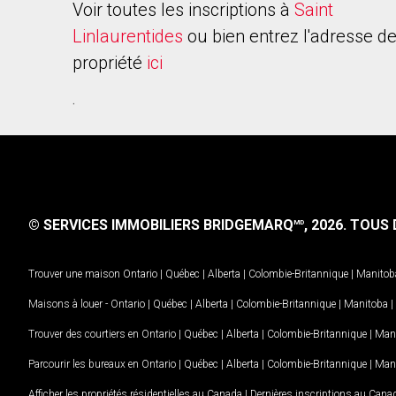
Voir toutes les inscriptions à
Saint
Linlaurentides
ou bien entrez l'adresse de
propriété
ici
.
© SERVICES IMMOBILIERS BRIDGEMARQ
, 2026.
TOUS D
MD
Trouver une maison
Ontario
|
Québec
|
Alberta
|
Colombie-Britannique
|
Manitob
Maisons à louer -
Ontario
|
Québec
|
Alberta
|
Colombie-Britannique
|
Manitoba
|
Trouver des courtiers en
Ontario
|
Québec
|
Alberta
|
Colombie-Britannique
|
Man
Parcourir les bureaux en
Ontario
|
Québec
|
Alberta
|
Colombie-Britannique
|
Man
Afficher les propriétés résidentielles au Canada
|
Dernières inscriptions au Cana