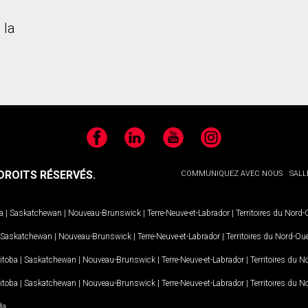
 la
Facebook
LinkedIn
YouTube
Instagram
ROITS RÉSERVÉS.
COMMUNIQUEZ AVEC NOUS
SALL
a
|
Saskatchewan
|
Nouveau-Brunswick
|
Terre-Neuve-et-Labrador
|
Territoires du Nord
Saskatchewan
|
Nouveau-Brunswick
|
Terre-Neuve-et-Labrador
|
Territoires du Nord-Ou
itoba
|
Saskatchewan
|
Nouveau-Brunswick
|
Terre-Neuve-et-Labrador
|
Territoires du 
itoba
|
Saskatchewan
|
Nouveau-Brunswick
|
Terre-Neuve-et-Labrador
|
Territoires du 
da