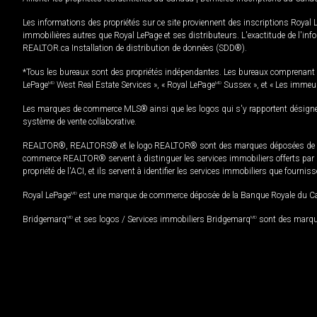
Les informations des propriétés sur ce site proviennent des inscriptions Royal 
immobilières autres que Royal LePage et ses distributeurs. L'exactitude de l'info
REALTOR.ca Installation de distribution de données (SDD®).
*Tous les bureaux sont des propriétés indépendantes. Les bureaux comprenant 
LePage
MD
West Real Estate Services », « Royal LePage
MD
Sussex », et « Les immeu
Les marques de commerce MLS® ainsi que les logos qui s'y rapportent désignent
système de vente collaborative.
REALTOR®, REALTORS® et le logo REALTOR® sont des marques déposées de REAL
commerce REALTOR® servent à distinguer les services immobiliers offerts par le
propriété de l'ACI, et ils servent à identifier les services immobiliers que fourni
Royal LePage
MD
est une marque de commerce déposée de la Banque Royale du Cana
Bridgemarq
MD
et ses logos / Services immobiliers Bridgemarq
MD
sont des marque