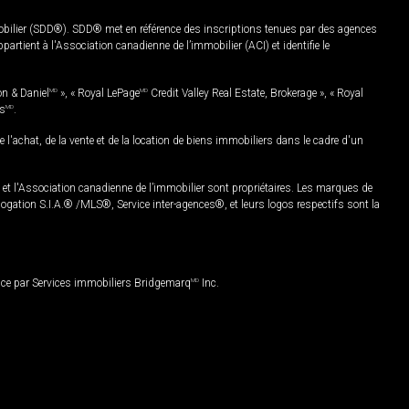
mobilier (SDD®). SDD® met en référence des inscriptions tenues par des agences
rtient à l'Association canadienne de l’immobilier (ACI) et identifie le
on & Daniel
MD
», « Royal LePage
MD
Credit Valley Real Estate, Brokerage », « Royal
es
MD
.
chat, de la vente et de la location de biens immobiliers dans le cadre d'un
Association canadienne de l’immobilier sont propriétaires. Les marques de
ation S.I.A.® /MLS®, Service inter-agences®, et leurs logos respectifs sont la
nce par Services immobiliers Bridgemarq
MD
Inc.