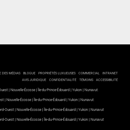
E DES MÉDIAS
BLOGUE
PROPRIÉTÉS LUXUEUSES
COMMERCIAL
INTRANET
AVIS JURIDIQUE
CONFIDENTIALITÉ
TÉMOINS
ACCESSIBILITÉ
-Ouest
|
Nouvelle-Écosse
|
Île-du-Prince-Édouard
|
Yukon
|
Nunavut
.
est
|
Nouvelle-Écosse
|
Île-du-Prince-Édouard
|
Yukon
|
Nunavut
.
Nord-Ouest
|
Nouvelle-Écosse
|
Île-du-Prince-Édouard
|
Yukon
|
Nunavut
Nord-Ouest
|
Nouvelle-Écosse
|
Île-du-Prince-Édouard
|
Yukon
|
Nunavut