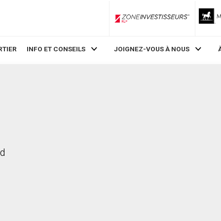
ZoneInvestisseurs RLP
RTIER
INFO ET CONSEILS
JOIGNEZ-VOUS À NOUS
rd