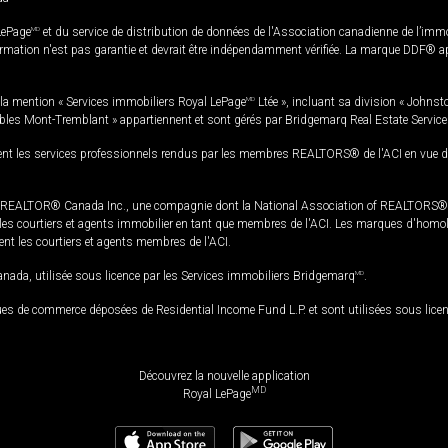
LePage
MD
et du service de distribution de données de l'Association canadienne de l’im
rmation n'est pas garantie et devrait être indépendamment vérifiée. La marque DDF® appa
la mention « Services immobiliers Royal LePage
MD
Ltée », incluant sa division « Johnst
bles Mont-Tremblant » appartiennent et sont gérés par Bridgemarq Real Estate Servic
 les services professionnels rendus par les membres REALTORS® de l'ACI en vue de l'a
TOR® Canada Inc., une compagnie dont la National Association of REALTORS® et l'
s courtiers et agents immobilier en tant que membres de l'ACI. Les marques d'homolog
ssent les courtiers et agents membres de l'ACI.
da, utilisée sous licence par les Services immobiliers Bridgemarq
MD
.
s de commerce déposées de Residential Income Fund L.P. et sont utilisées sous lice
Découvrez la nouvelle application
MD
Royal LePage