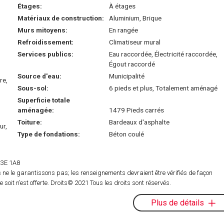
Étages:
À étages
Matériaux de construction:
Aluminium, Brique
Murs mitoyens:
En rangée
Refroidissement:
Climatiseur mural
Services publics:
Eau raccordée, Électricité raccordée,
Égout raccordé
Source d'eau:
Municipalité
re,
Sous-sol:
6 pieds et plus, Totalement aménagé
Superficie totale
aménagée:
1479 Pieds carrés
Toiture:
Bardeaux d'asphalte
ur,
Type de fondations:
Béton coulé
 H3E 1A8
ne le garantissons pas; les renseignements devraient être vérifiés de façon
oit n’est offerte. Droits© 2021 Tous les droits sont réservés.
Plus de détails