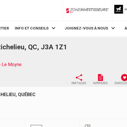
ZoneInvestisseurs RLP
TIER
INFO ET CONSEILS
JOIGNEZ-VOUS À NOUS
À
ichelieu, QC, J3A 1Z1
e Le Moyne
PARTAGER
IMPRIMER
ENREGI
CHELIEU, QUÉBEC