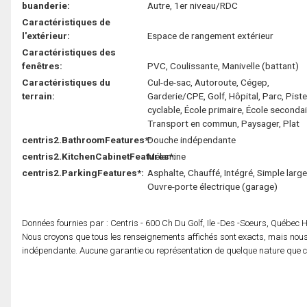
buanderie:
Autre, 1er niveau/RDC
Caractéristiques de
l'extérieur:
Espace de rangement extérieur
Caractéristiques des
fenêtres:
PVC, Coulissante, Manivelle (battant)
Caractéristiques du
Cul-de-sac, Autoroute, Cégep,
terrain:
Garderie/CPE, Golf, Hôpital, Parc, Piste
cyclable, École primaire, École secondai
Transport en commun, Paysager, Plat
centris2.BathroomFeatures*:
Douche indépendante
centris2.KitchenCabinetFeatures*:
Mélamine
centris2.ParkingFeatures*:
Asphalte, Chauffé, Intégré, Simple large
Ouvre-porte électrique (garage)
Données fournies par : Centris - 600 Ch Du Golf, Ile -Des -Soeurs, Québec
Nous croyons que tous les renseignements affichés sont exacts, mais nous 
indépendante. Aucune garantie ou représentation de quelque nature que ce s