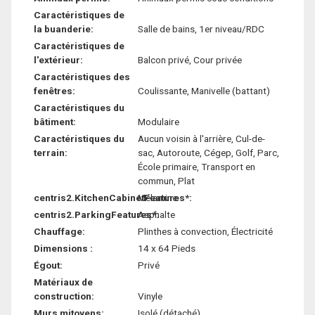
Caractéristiques de
la buanderie:
Salle de bains, 1er niveau/RDC
Caractéristiques de
l'extérieur:
Balcon privé, Cour privée
Caractéristiques des
fenêtres:
Coulissante, Manivelle (battant)
Caractéristiques du
bâtiment:
Modulaire
Caractéristiques du
Aucun voisin à l'arrière, Cul-de-
terrain:
sac, Autoroute, Cégep, Golf, Parc,
École primaire, Transport en
commun, Plat
centris2.KitchenCabinetFeatures*:
Mélamine
centris2.ParkingFeatures*:
Asphalte
Chauffage:
Plinthes à convection, Électricité
Dimensions :
14 x 64 Pieds
Égout:
Privé
Matériaux de
construction:
Vinyle
Murs mitoyens:
Isolé (détaché)