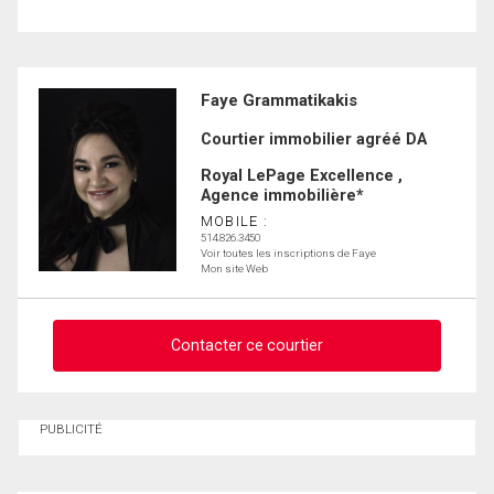
Faye Grammatikakis
Courtier immobilier agréé DA
Royal LePage Excellence ,
Agence immobilière*
MOBILE :
514.826.3450
Voir toutes les inscriptions de Faye
Mon site Web
Contacter ce courtier
Demander des infos sur cette inscription
PUBLICITÉ
Prénom
et