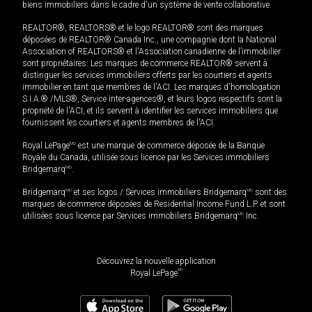
biens immobiliers dans le cadre d'un système de vente collaborative.
REALTOR®, REALTORS® et le logo REALTOR® sont des marques
déposées de REALTOR® Canada Inc., une compagnie dont la National
Association of REALTORS® et l'Association canadienne de l’immobilier
sont propriétaires. Les marques de commerce REALTOR® servent à
distinguer les services immobiliers offerts par les courtiers et agents
immobilier en tant que membres de l'ACI. Les marques d'homologation
S.I.A.® /MLS®, Service inter-agences®, et leurs logos respectifs sont la
propriété de l'ACI, et ils servent à identifier les services immobiliers que
fournissent les courtiers et agents membres de l'ACI.
Royal LePage
MD
est une marque de commerce déposée de la Banque
Royale du Canada, utilisée sous licence par les Services immobiliers
Bridgemarq
MD
.
Bridgemarq
MD
et ses logos / Services immobiliers Bridgemarq
MD
sont des
marques de commerce déposées de Residential Income Fund L.P. et sont
utilisées sous licence par Services immobiliers Bridgemarq
MD
Inc.
Découvrez la nouvelle application
MD
Royal LePage