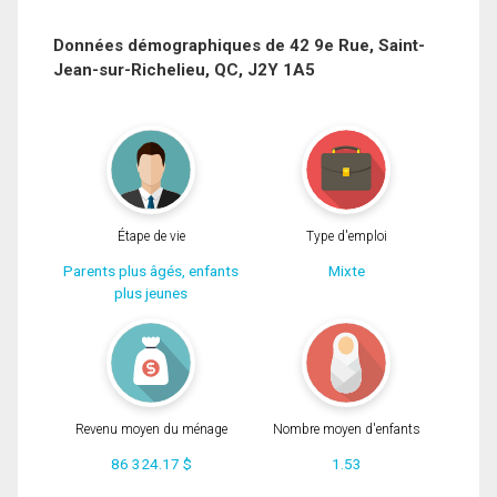
Nom
Courriel
Données démographiques de 42 9e Rue, Saint-
Jean-sur-Richelieu, QC, J2Y 1A5
Téléphone
(Optionnel)
Message
Étape de vie
Type d'emploi
Parents plus âgés, enfants
Mixte
plus jeunes
Revenu moyen du ménage
Nombre moyen d'enfants
86 324.17 $
1.53
En cliquant sur le bouton « soumettre », vous consentez à nos conditions