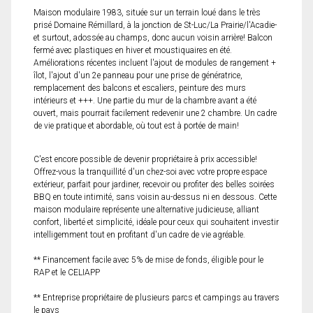
Maison modulaire 1983, située sur un terrain loué dans le très
prisé Domaine Rémillard, à la jonction de St-Luc/La Prairie/l'Acadie-
et surtout, adossée au champs, donc aucun voisin arrière! Balcon
fermé avec plastiques en hiver et moustiquaires en été.
Améliorations récentes incluent l'ajout de modules de rangement +
îlot, l'ajout d'un 2e panneau pour une prise de génératrice,
remplacement des balcons et escaliers, peinture des murs
intérieurs et +++. Une partie du mur de la chambre avant a été
ouvert, mais pourrait facilement redevenir une 2 chambre. Un cadre
de vie pratique et abordable, où tout est à portée de main!
C'est encore possible de devenir propriétaire à prix accessible!
Offrez-vous la tranquillité d'un chez-soi avec votre propre espace
extérieur, parfait pour jardiner, recevoir ou profiter des belles soirées
BBQ en toute intimité, sans voisin au-dessus ni en dessous. Cette
maison modulaire représente une alternative judicieuse, alliant
confort, liberté et simplicité, idéale pour ceux qui souhaitent investir
intelligemment tout en profitant d'un cadre de vie agréable.
** Financement facile avec 5% de mise de fonds, éligible pour le
RAP et le CELIAPP
** Entreprise propriétaire de plusieurs parcs et campings au travers
le pays