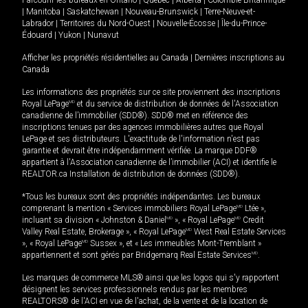
Parcourir les bureaux en
Ontario
|
Québec
|
Alberta
|
Colombie-Britannique
|
Manitoba
|
Saskatchewan
|
Nouveau-Brunswick
|
Terre-Neuve-et-
Labrador
|
Territoires du Nord-Ouest
|
Nouvelle-Écosse
|
Île-du-Prince-
Édouard
|
Yukon
|
Nunavut
Afficher les propriétés résidentielles au Canada
|
Dernières inscriptions au
Canada
Les informations des propriétés sur ce site proviennent des inscriptions
Royal LePage
MD
et du service de distribution de données de l'Association
canadienne de l’immobilier (SDD®). SDD® met en référence des
inscriptions tenues par des agences immobilières autres que Royal
LePage et ses distributeurs. L'exactitude de l'information n'est pas
garantie et devrait être indépendamment vérifiée. La marque DDF®
appartient à l'Association canadienne de l’immobilier (ACI) et identifie le
REALTOR.ca Installation de distribution de données (SDD®).
*Tous les bureaux sont des propriétés indépendantes. Les bureaux
comprenant la mention « Services immobiliers Royal LePage
MD
Ltée »,
incluant sa division « Johnston & Daniel
MD
», « Royal LePage
MD
Credit
Valley Real Estate, Brokerage », « Royal LePage
MD
West Real Estate Services
», « Royal LePage
MD
Sussex », et « Les immeubles Mont-Tremblant »
appartiennent et sont gérés par Bridgemarq Real Estate Services
MD
.
Les marques de commerce MLS® ainsi que les logos qui s'y rapportent
désignent les services professionnels rendus par les membres
REALTORS® de l'ACI en vue de l'achat, de la vente et de la location de