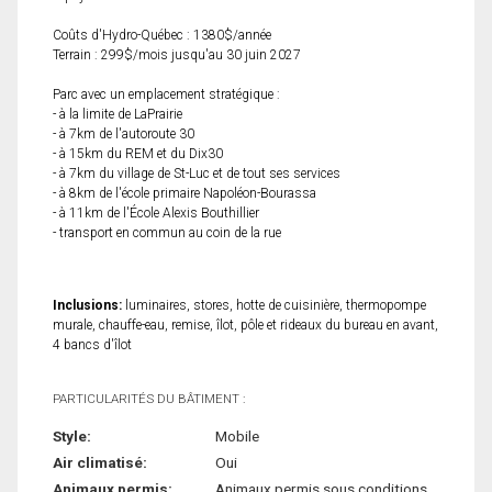
Coûts d'Hydro-Québec : 1380$/année
Terrain : 299$/mois jusqu'au 30 juin 2027
Parc avec un emplacement stratégique :
- à la limite de LaPrairie
- à 7km de l'autoroute 30
- à 15km du REM et du Dix30
- à 7km du village de St-Luc et de tout ses services
- à 8km de l'école primaire Napoléon-Bourassa
- à 11km de l'École Alexis Bouthillier
- transport en commun au coin de la rue
Inclusions:
luminaires, stores, hotte de cuisinière, thermopompe
murale, chauffe-eau, remise, îlot, pôle et rideaux du bureau en avant,
4 bancs d'îlot
PARTICULARITÉS DU BÂTIMENT :
Style:
Mobile
Air climatisé:
Oui
Animaux permis:
Animaux permis sous conditions