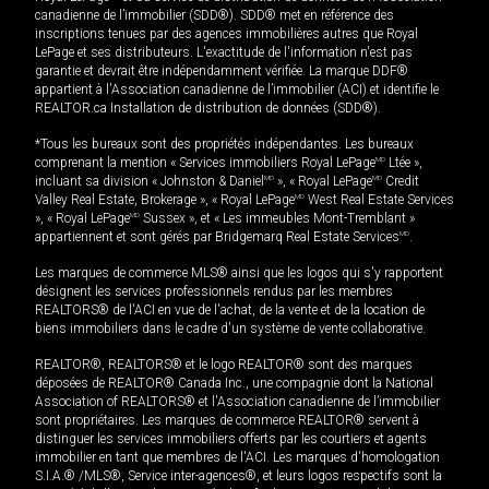
canadienne de l’immobilier (SDD®). SDD® met en référence des
inscriptions tenues par des agences immobilières autres que Royal
LePage et ses distributeurs. L'exactitude de l'information n'est pas
garantie et devrait être indépendamment vérifiée. La marque DDF®
appartient à l'Association canadienne de l’immobilier (ACI) et identifie le
REALTOR.ca Installation de distribution de données (SDD®).
*Tous les bureaux sont des propriétés indépendantes. Les bureaux
comprenant la mention « Services immobiliers Royal LePage
MD
Ltée »,
incluant sa division « Johnston & Daniel
MD
», « Royal LePage
MD
Credit
Valley Real Estate, Brokerage », « Royal LePage
MD
West Real Estate Services
», « Royal LePage
MD
Sussex », et « Les immeubles Mont-Tremblant »
appartiennent et sont gérés par Bridgemarq Real Estate Services
MD
.
Les marques de commerce MLS® ainsi que les logos qui s'y rapportent
désignent les services professionnels rendus par les membres
REALTORS® de l'ACI en vue de l'achat, de la vente et de la location de
biens immobiliers dans le cadre d'un système de vente collaborative.
REALTOR®, REALTORS® et le logo REALTOR® sont des marques
déposées de REALTOR® Canada Inc., une compagnie dont la National
Association of REALTORS® et l'Association canadienne de l’immobilier
sont propriétaires. Les marques de commerce REALTOR® servent à
distinguer les services immobiliers offerts par les courtiers et agents
immobilier en tant que membres de l'ACI. Les marques d'homologation
S.I.A.® /MLS®, Service inter-agences®, et leurs logos respectifs sont la