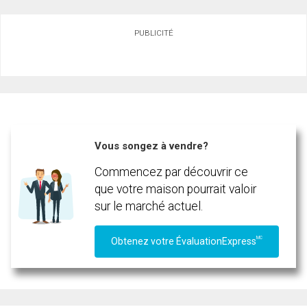
Demander des infos sur cette inscription
PUBLICITÉ
Prénom
et
Nom
Courriel
Téléphone
(Optionnel)
Vous songez à vendre?
Message
Commencez par découvrir ce
que votre maison pourrait valoir
sur le marché actuel.
MC
Obtenez votre ÉvaluationExpress