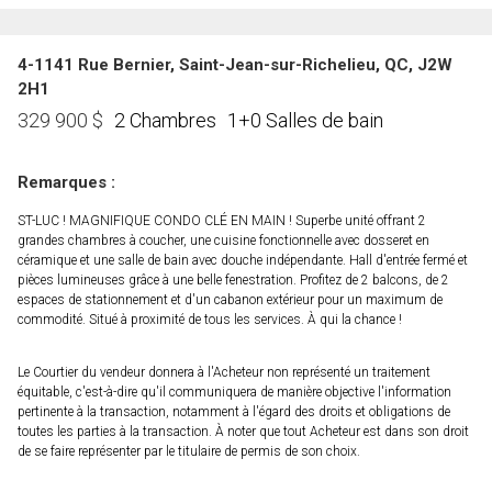
4-1141 Rue Bernier, Saint-Jean-sur-Richelieu, QC, J2W
2H1
2 Chambres
1+0 Salles de bain
329 900
$
Remarques :
ST-LUC ! MAGNIFIQUE CONDO CLÉ EN MAIN ! Superbe unité offrant 2
grandes chambres à coucher, une cuisine fonctionnelle avec dosseret en
céramique et une salle de bain avec douche indépendante. Hall d'entrée fermé et
pièces lumineuses grâce à une belle fenestration. Profitez de 2 balcons, de 2
espaces de stationnement et d'un cabanon extérieur pour un maximum de
commodité. Situé à proximité de tous les services. À qui la chance !
Le Courtier du vendeur donnera à l'Acheteur non représenté un traitement
équitable, c'est-à-dire qu'il communiquera de manière objective l'information
pertinente à la transaction, notamment à l'égard des droits et obligations de
toutes les parties à la transaction. À noter que tout Acheteur est dans son droit
de se faire représenter par le titulaire de permis de son choix.