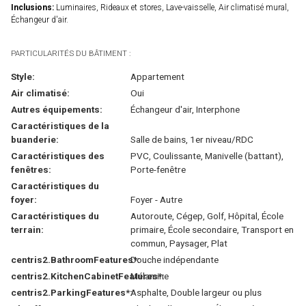
Inclusions:
Luminaires, Rideaux et stores, Lave-vaisselle, Air climatisé mural,
Échangeur d'air.
PARTICULARITÉS DU BÂTIMENT :
Style:
Appartement
Air climatisé:
Oui
Autres équipements:
Échangeur d'air, Interphone
Caractéristiques de la
buanderie:
Salle de bains, 1er niveau/RDC
Caractéristiques des
PVC, Coulissante, Manivelle (battant),
fenêtres:
Porte-fenêtre
Caractéristiques du
foyer:
Foyer - Autre
Caractéristiques du
Autoroute, Cégep, Golf, Hôpital, École
terrain:
primaire, École secondaire, Transport en
commun, Paysager, Plat
centris2.BathroomFeatures*:
Douche indépendante
centris2.KitchenCabinetFeatures*:
Mélamine
centris2.ParkingFeatures*:
Asphalte, Double largeur ou plus