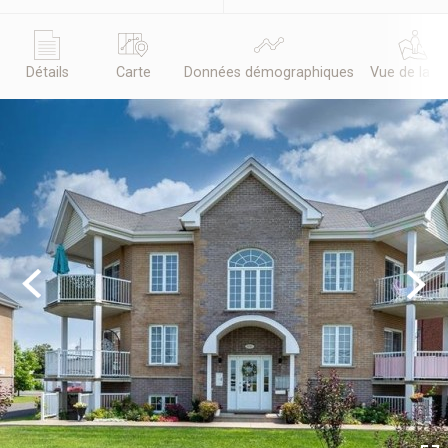
Détails
Carte
Données démographiques
Vue de la r
Previous
Next