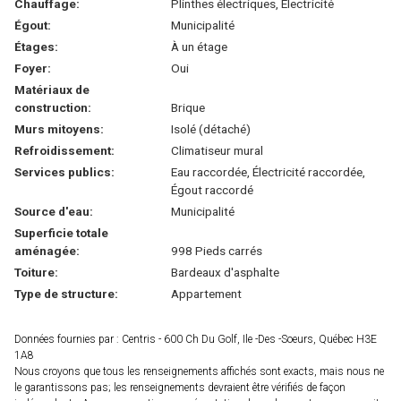
Chauffage:
Plinthes électriques, Électricité
Égout:
Municipalité
Étages:
À un étage
Foyer:
Oui
Matériaux de
construction:
Brique
Murs mitoyens:
Isolé (détaché)
Refroidissement:
Climatiseur mural
Services publics:
Eau raccordée, Électricité raccordée,
Égout raccordé
Source d'eau:
Municipalité
Superficie totale
aménagée:
998 Pieds carrés
Toiture:
Bardeaux d'asphalte
Type de structure:
Appartement
Données fournies par : Centris - 600 Ch Du Golf, Ile -Des -Soeurs, Québec H3E
1A8
Nous croyons que tous les renseignements affichés sont exacts, mais nous ne
le garantissons pas; les renseignements devraient être vérifiés de façon