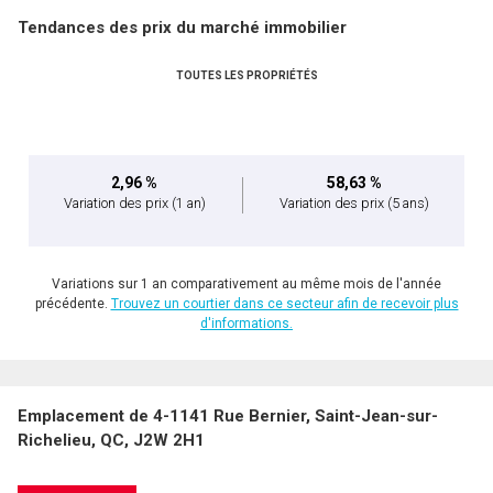
Tendances des prix du marché immobilier
TOUTES LES PROPRIÉTÉS
En cliquant sur le bouton « soumettre », vous consentez à nos conditions d'utilisation et
vous nous fournissez l'autorisation écrite de communiquer avec vous.
2,96 %
58,63 %
Variation des prix
(1 an)
Variation des prix
(5 ans)
Variations sur 1 an comparativement au même mois de l'année
précédente.
Trouvez un courtier dans ce secteur afin de recevoir plus
d'informations.
Emplacement de 4-1141 Rue Bernier, Saint-Jean-sur-
Richelieu, QC, J2W 2H1