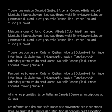
Trouver une maison
Ontario
|
Québec
|
Alberta
|
Colombie-Britannique
|
Manitoba
|
Saskatchewan
|
Nouveau-Brunswick
|
Terre-Neuve-et-Labrador
|
Territoires du Nord-Ouest
|
Nouvelle-Écosse
|
Île-du-Prince-Édouard
|
Yukon
|
Nunavut
.
Maisons à louer -
Ontario
|
Québec
|
Alberta
|
Colombie-Britannique
|
Manitoba
|
Saskatchewan
|
Nouveau-Brunswick
|
Terre-Neuve-et-Labrador
|
Territoires du Nord-Ouest
|
Nouvelle-Écosse
|
Île-du-Prince-Édouard
|
Yukon
|
Nunavut
.
Trouver des courtiers en
Ontario
|
Québec
|
Alberta
|
Colombie-Britannique
|
Manitoba
|
Saskatchewan
|
Nouveau-Brunswick
|
Terre-Neuve-et-
Labrador
|
Territoires du Nord-Ouest
|
Nouvelle-Écosse
|
Île-du-Prince-
Édouard
|
Yukon
|
Nunavut
Parcourir les bureaux en
Ontario
|
Québec
|
Alberta
|
Colombie-Britannique
|
Manitoba
|
Saskatchewan
|
Nouveau-Brunswick
|
Terre-Neuve-et-
Labrador
|
Territoires du Nord-Ouest
|
Nouvelle-Écosse
|
Île-du-Prince-
Édouard
|
Yukon
|
Nunavut
Afficher les propriétés résidentielles au Canada
|
Dernières inscriptions au
Canada
Les informations des propriétés sur ce site proviennent des inscriptions
Royal LePage
MD
et du service de distribution de données de l'Association