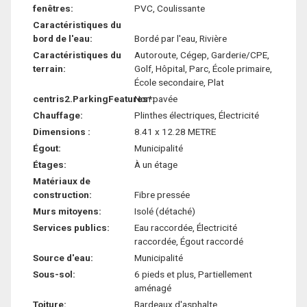
fenêtres:
PVC, Coulissante
Caractéristiques du
bord de l'eau:
Bordé par l'eau, Rivière
Caractéristiques du
Autoroute, Cégep, Garderie/CPE,
terrain:
Golf, Hôpital, Parc, École primaire,
École secondaire, Plat
centris2.ParkingFeatures*:
Non pavée
Chauffage:
Plinthes électriques, Électricité
Dimensions :
8.41 x 12.28 METRE
Égout:
Municipalité
Étages:
À un étage
Matériaux de
construction:
Fibre pressée
Murs mitoyens:
Isolé (détaché)
Services publics:
Eau raccordée, Électricité
raccordée, Égout raccordé
Source d'eau:
Municipalité
Sous-sol:
6 pieds et plus, Partiellement
aménagé
Toiture:
Bardeaux d'asphalte