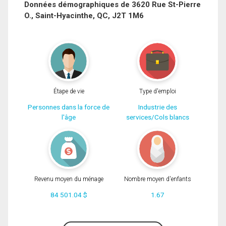
Données démographiques de 3620 Rue St-Pierre
O., Saint-Hyacinthe, QC, J2T 1M6
Téléphone
(Optionnel)
Message
Étape de vie
Type d'emploi
Personnes dans la force de
Industrie des
l'âge
services/Cols blancs
Revenu moyen du ménage
Nombre moyen d'enfants
84 501.04 $
1.67
En cliquant sur le bouton « soumettre », vous consentez à nos conditions
d'utilisation et vous nous fournissez l'autorisation écrite de communiquer avec
vous.