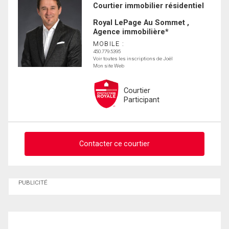
Courtier immobilier résidentiel
Royal LePage Au Sommet ,
Agence immobilière*
MOBILE :
450.779.5395
Voir toutes les inscriptions de Joël
Mon site Web
Courtier
Participant
Contacter ce courtier
Demander des infos sur cette inscription
PUBLICITÉ
Prénom
et
Nom
Courriel