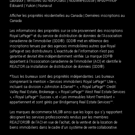
Labrador
|
Territoires du Nord-Ouest
|
Nouvelle-Écosse
|
Île-du-Prince-
Édouard
|
Yukon
|
Nunavut
Afficher les propriétés résidentielles au Canada
|
Dernières inscriptions au
Canada
Les informations des propriétés sur ce site proviennent des inscriptions
Royal LePage
MD
et du service de distribution de données de l'Association
canadienne de l’immobilier (SDD®). SDD® met en référence des
inscriptions tenues par des agences immobilières autres que Royal
LePage et ses distributeurs. L'exactitude de l'information n'est pas
garantie et devrait être indépendamment vérifiée. La marque DDF®
appartient à l'Association canadienne de l’immobilier (ACI) et identifie le
REALTOR.ca Installation de distribution de données (SDD®).
*Tous les bureaux sont des propriétés indépendantes. Les bureaux
comprenant la mention « Services immobiliers Royal LePage
MD
Ltée »,
incluant sa division « Johnston & Daniel
MD
», « Royal LePage
MD
Credit
Valley Real Estate, Brokerage », « Royal LePage
MD
West Real Estate Services
», « Royal LePage
MD
Sussex », et « Les immeubles Mont-Tremblant »
appartiennent et sont gérés par Bridgemarq Real Estate Services
MD
.
Les marques de commerce MLS® ainsi que les logos qui s'y rapportent
désignent les services professionnels rendus par les membres
REALTORS® de l'ACI en vue de l'achat, de la vente et de la location de
biens immobiliers dans le cadre d'un système de vente collaborative.