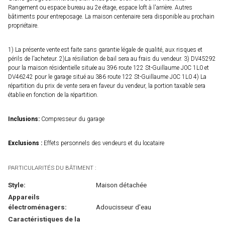
Rangement ou espace bureau au 2e étage, espace loft à l'arrière. Autres
bâtiments pour entreposage. La maison centenaire sera disponible au prochain
propriétaire.
1) La présente vente est faite sans garantie légale de qualité, aux risques et
périls de l'acheteur. 2)La résiliation de bail sera au frais du vendeur. 3) DV45292
pour la maison résidentielle située au 396 route 122 St-Guillaume J0C 1L0 et
DV46242 pour le garage situé au 386 route 122 St-Guillaume J0C 1L0 4) La
répartition du prix de vente sera en faveur du vendeur, la portion taxable sera
établie en fonction de la répartition.
Inclusions:
Compresseur du garage
Exclusions :
Effets personnels des vendeurs et du locataire
PARTICULARITÉS DU BÂTIMENT :
Style:
Maison détachée
Appareils
électroménagers:
Adoucisseur d'eau
Caractéristiques de la