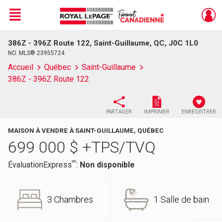
Menu
386Z - 396Z Route 122, Saint-Guillaume, QC, J0C 1L0
Live
En Direct
NO. MLS® 23955724
Accueil
Québec
Saint-Guillaume
386Z - 396Z Route 122
PARTAGER
IMPRIMER
ENREGISTRER
MAISON À VENDRE À SAINT-GUILLAUME, QUÉBEC
699 000
$
+TPS/TVQ
MC
ÉvaluationExpress
:
Non disponible
3 Chambres
1 Salle de bain