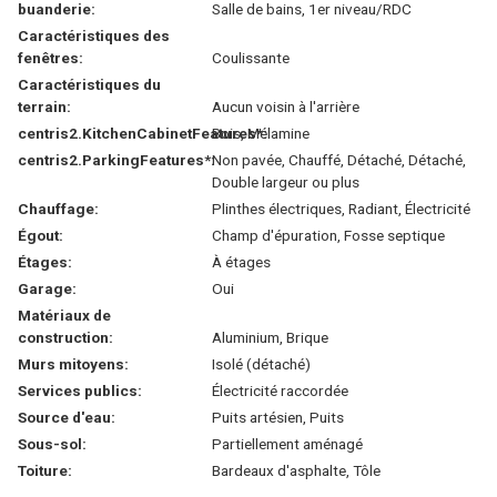
buanderie:
Salle de bains, 1er niveau/RDC
Caractéristiques des
fenêtres:
Coulissante
Caractéristiques du
terrain:
Aucun voisin à l'arrière
centris2.KitchenCabinetFeatures*:
Bois, Mélamine
centris2.ParkingFeatures*:
Non pavée, Chauffé, Détaché, Détaché,
Double largeur ou plus
Chauffage:
Plinthes électriques, Radiant, Électricité
Égout:
Champ d'épuration, Fosse septique
Étages:
À étages
Garage:
Oui
Matériaux de
construction:
Aluminium, Brique
Murs mitoyens:
Isolé (détaché)
Services publics:
Électricité raccordée
Source d'eau:
Puits artésien, Puits
Sous-sol:
Partiellement aménagé
Toiture:
Bardeaux d'asphalte, Tôle