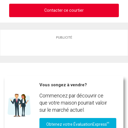
Contacter ce courtier
Demander des infos sur cette inscription
PUBLICITÉ
Prénom
et
Nom
En cliquant sur le bouton « soumettre », vous consentez à nos conditions d'utilisation et
Courriel
vous nous fournissez l'autorisation écrite de communiquer avec vous.
Téléphone
(Optionnel)
Vous songez à vendre?
Message
Commencez par découvrir ce
que votre maison pourrait valoir
sur le marché actuel.
MC
Obtenez votre ÉvaluationExpress