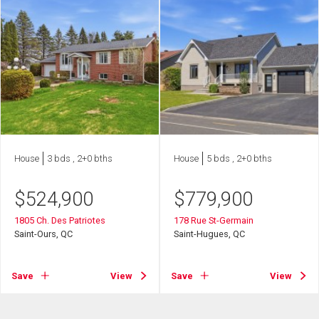
House
3 bds , 2+0 bths
House
5 bds , 2+0 bths
$
524,900
$
779,900
1805 Ch. Des Patriotes
178 Rue St-Germain
Saint-Ours, QC
Saint-Hugues, QC
Save
View
Save
View