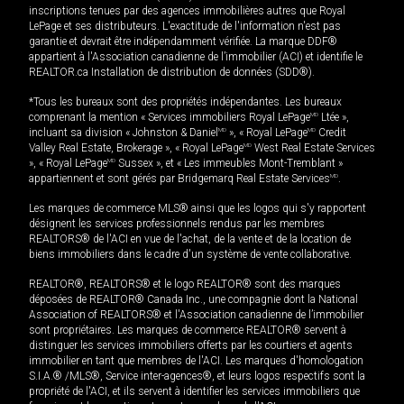
inscriptions tenues par des agences immobilières autres que Royal
LePage et ses distributeurs. L'exactitude de l'information n'est pas
garantie et devrait être indépendamment vérifiée. La marque DDF®
appartient à l'Association canadienne de l’immobilier (ACI) et identifie le
REALTOR.ca Installation de distribution de données (SDD®).
*Tous les bureaux sont des propriétés indépendantes. Les bureaux
comprenant la mention « Services immobiliers Royal LePage
MD
Ltée »,
incluant sa division « Johnston & Daniel
MD
», « Royal LePage
MD
Credit
Valley Real Estate, Brokerage », « Royal LePage
MD
West Real Estate Services
», « Royal LePage
MD
Sussex », et « Les immeubles Mont-Tremblant »
appartiennent et sont gérés par Bridgemarq Real Estate Services
MD
.
Les marques de commerce MLS® ainsi que les logos qui s'y rapportent
désignent les services professionnels rendus par les membres
REALTORS® de l'ACI en vue de l'achat, de la vente et de la location de
biens immobiliers dans le cadre d'un système de vente collaborative.
REALTOR®, REALTORS® et le logo REALTOR® sont des marques
déposées de REALTOR® Canada Inc., une compagnie dont la National
Association of REALTORS® et l'Association canadienne de l’immobilier
sont propriétaires. Les marques de commerce REALTOR® servent à
distinguer les services immobiliers offerts par les courtiers et agents
immobilier en tant que membres de l'ACI. Les marques d'homologation
S.I.A.® /MLS®, Service inter-agences®, et leurs logos respectifs sont la
propriété de l'ACI, et ils servent à identifier les services immobiliers que