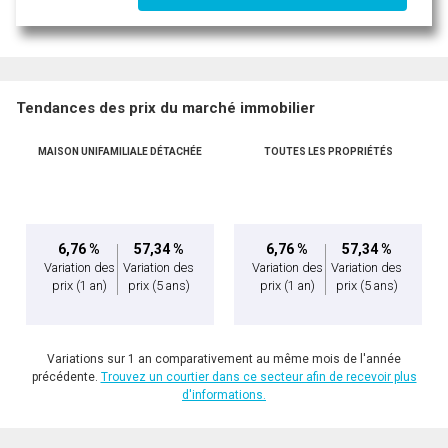
Tendances des prix du marché immobilier
MAISON UNIFAMILIALE DÉTACHÉE
TOUTES LES PROPRIÉTÉS
En cliquant sur le bouton « soumettre », vous consentez à nos conditions d'utilisation et
vous nous fournissez l'autorisation écrite de communiquer avec vous.
6,76 %
57,34 %
6,76 %
57,34 %
Variation des
Variation des
Variation des
Variation des
prix
(1 an)
prix
(5 ans)
prix
(1 an)
prix
(5 ans)
Variations sur 1 an comparativement au même mois de l'année
précédente.
Trouvez un courtier dans ce secteur afin de recevoir plus
d'informations.