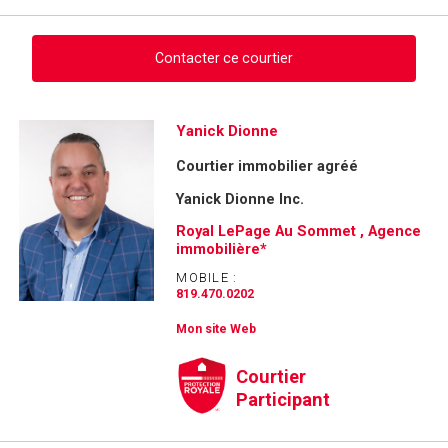
Contacter ce courtier
Demander des infos sur cette inscription
Yanick Dionne
Courtier immobilier agréé
Prénom
et
Yanick Dionne Inc.
Nom
Courriel
Royal LePage Au Sommet , Agence
immobilière*
Téléphone
MOBILE :
(Optionnel)
819.470.0202
Message
Mon site Web
Courtier
Participant