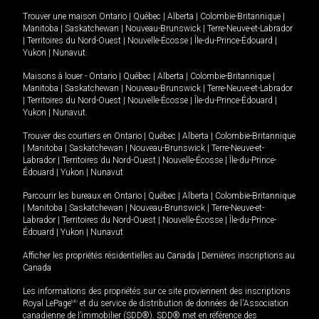
Trouver une maison
Ontario
|
Québec
|
Alberta
|
Colombie-Britannique
|
Manitoba
|
Saskatchewan
|
Nouveau-Brunswick
|
Terre-Neuve-et-Labrador
|
Territoires du Nord-Ouest
|
Nouvelle-Écosse
|
Île-du-Prince-Édouard
|
Yukon
|
Nunavut
.
Maisons à louer -
Ontario
|
Québec
|
Alberta
|
Colombie-Britannique
|
Manitoba
|
Saskatchewan
|
Nouveau-Brunswick
|
Terre-Neuve-et-Labrador
|
Territoires du Nord-Ouest
|
Nouvelle-Écosse
|
Île-du-Prince-Édouard
|
Yukon
|
Nunavut
.
Trouver des courtiers en
Ontario
|
Québec
|
Alberta
|
Colombie-Britannique
|
Manitoba
|
Saskatchewan
|
Nouveau-Brunswick
|
Terre-Neuve-et-
Labrador
|
Territoires du Nord-Ouest
|
Nouvelle-Écosse
|
Île-du-Prince-
Édouard
|
Yukon
|
Nunavut
Parcourir les bureaux en
Ontario
|
Québec
|
Alberta
|
Colombie-Britannique
|
Manitoba
|
Saskatchewan
|
Nouveau-Brunswick
|
Terre-Neuve-et-
Labrador
|
Territoires du Nord-Ouest
|
Nouvelle-Écosse
|
Île-du-Prince-
Édouard
|
Yukon
|
Nunavut
Afficher les propriétés résidentielles au Canada
|
Dernières inscriptions au
Canada
Les informations des propriétés sur ce site proviennent des inscriptions
Royal LePage
MD
et du service de distribution de données de l'Association
canadienne de l’immobilier (SDD®). SDD® met en référence des