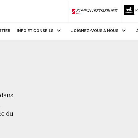
ZoneInvestisseurs RLP
RTIER
INFO ET CONSEILS
JOIGNEZ-VOUS À NOUS
 dans
a
rée du