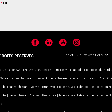
e
ou
Facebook
LinkedIn
YouTube
Instagram
ROITS RÉSERVÉS.
COMMUNIQUEZ AVEC NOUS
SALL
a
|
Saskatchewan
|
Nouveau-Brunswick
|
Terre-Neuve-et-Labrador
|
Territoires du Nord
Saskatchewan
|
Nouveau-Brunswick
|
Terre-Neuve-et-Labrador
|
Territoires du Nord-Ou
itoba
|
Saskatchewan
|
Nouveau-Brunswick
|
Terre-Neuve-et-Labrador
|
Territoires du 
itoba
|
Saskatchewan
|
Nouveau-Brunswick
|
Terre-Neuve-et-Labrador
|
Territoires du 
da
MD