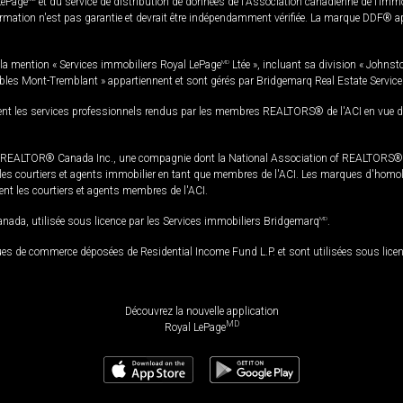
LePage
et du service de distribution de données de l'Association canadienne de l’im
rmation n'est pas garantie et devrait être indépendamment vérifiée. La marque DDF® appa
la mention « Services immobiliers Royal LePage
MD
Ltée », incluant sa division « Johnst
bles Mont-Tremblant » appartiennent et sont gérés par Bridgemarq Real Estate Servic
 les services professionnels rendus par les membres REALTORS® de l'ACI en vue de l'a
TOR® Canada Inc., une compagnie dont la National Association of REALTORS® et l'
s courtiers et agents immobilier en tant que membres de l'ACI. Les marques d'homolog
ssent les courtiers et agents membres de l'ACI.
da, utilisée sous licence par les Services immobiliers Bridgemarq
MD
.
s de commerce déposées de Residential Income Fund L.P. et sont utilisées sous lice
Découvrez la nouvelle application
MD
Royal LePage