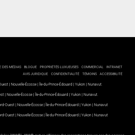
E DES MÉDIAS
BLOGUE
PROPRIÉTÉS LUXUEUSES
COMMERCIAL
INTRANET
AVIS JURIDIQUE
CONFIDENTIALITÉ
TÉMOINS
ACCESSIBILITÉ
-Ouest
|
Nouvelle-Écosse
|
Île-du-Prince-Édouard
|
Yukon
|
Nunavut
.
est
|
Nouvelle-Écosse
|
Île-du-Prince-Édouard
|
Yukon
|
Nunavut
.
Nord-Ouest
|
Nouvelle-Écosse
|
Île-du-Prince-Édouard
|
Yukon
|
Nunavut
Nord-Ouest
|
Nouvelle-Écosse
|
Île-du-Prince-Édouard
|
Yukon
|
Nunavut