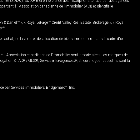
mobilier (SDD®). SDD® met en référence des inscriptions tenues par des agences
rtient à l'Association canadienne de l’immobilier (ACI) et identifie le
on & Daniel
MD
», « Royal LePage
MD
Credit Valley Real Estate, Brokerage », « Royal
es
MD
.
chat, de la vente et de la location de biens immobiliers dans le cadre d'un
Association canadienne de l’immobilier sont propriétaires. Les marques de
ation S.I.A.® /MLS®, Service inter-agences®, et leurs logos respectifs sont la
nce par Services immobiliers Bridgemarq
MD
Inc.