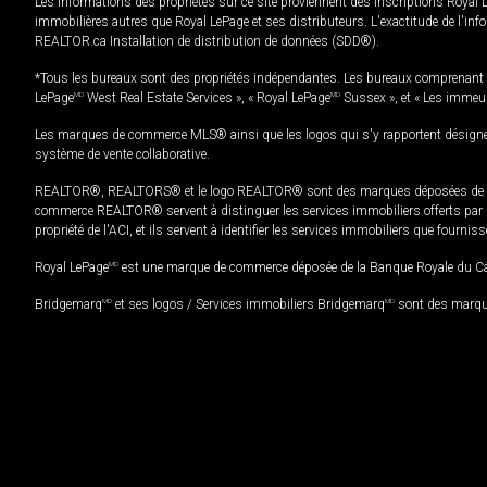
Les informations des propriétés sur ce site proviennent des inscriptions Royal 
immobilières autres que Royal LePage et ses distributeurs. L'exactitude de l'info
REALTOR.ca Installation de distribution de données (SDD®).
*Tous les bureaux sont des propriétés indépendantes. Les bureaux comprenant 
LePage
MD
West Real Estate Services », « Royal LePage
MD
Sussex », et « Les immeu
Les marques de commerce MLS® ainsi que les logos qui s'y rapportent désignent
système de vente collaborative.
REALTOR®, REALTORS® et le logo REALTOR® sont des marques déposées de REAL
commerce REALTOR® servent à distinguer les services immobiliers offerts par le
propriété de l'ACI, et ils servent à identifier les services immobiliers que fourni
Royal LePage
MD
est une marque de commerce déposée de la Banque Royale du Cana
Bridgemarq
MD
et ses logos / Services immobiliers Bridgemarq
MD
sont des marque