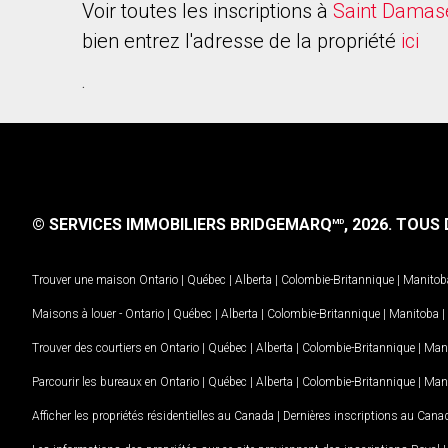
Voir toutes les inscriptions à
Saint Damas
bien entrez l'adresse de la propriété
ici
.
© SERVICES IMMOBILIERS BRIDGEMARQ
, 2026.
TOUS D
MD
Trouver une maison
Ontario
|
Québec
|
Alberta
|
Colombie-Britannique
|
Manitob
Maisons à louer -
Ontario
|
Québec
|
Alberta
|
Colombie-Britannique
|
Manitoba
|
Trouver des courtiers en
Ontario
|
Québec
|
Alberta
|
Colombie-Britannique
|
Man
Parcourir les bureaux en
Ontario
|
Québec
|
Alberta
|
Colombie-Britannique
|
Man
Afficher les propriétés résidentielles au Canada
|
Dernières inscriptions au Cana