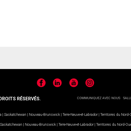
Facebook
LinkedIn
YouTube
Instagram
ROITS RÉSERVÉS.
COMMUNIQUEZ AVEC NOUS
SALL
a
|
Saskatchewan
|
Nouveau-Brunswick
|
Terre-Neuve-et-Labrador
|
Territoires du Nord
Saskatchewan
|
Nouveau-Brunswick
|
Terre-Neuve-et-Labrador
|
Territoires du Nord-Ou