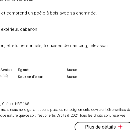
0) et comprend un poêle à bois avec sa cheminée.
e extérieur, cabanon
, effets personnels, 6 chaises de camping, télévision
 Sentier
Égout:
Aucun
oisé,
Source d'eau:
Aucun
rs, Québec H3E 1A8
 mais nous ne le garantissons pas; les renseignements devraient être vérifiés d
e nature que ce soit n’est offerte. Droits© 2021 Tous les droits sont réservés.
Plus de détails