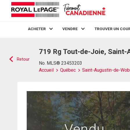
ACHETER
VENDRE
TROUVER UN COUR
Live
En Direct
719 Rg Tout-de-Joie, Saint
Retour
No. MLS® 23453203
Accueil
Québec
Saint-Augustin-de-Wob
Vendu