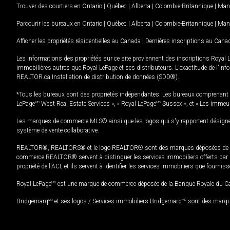
Trouver des courtiers en
Ontario
|
Québec
|
Alberta
|
Colombie-Britannique
|
Man
Parcourir les bureaux en
Ontario
|
Québec
|
Alberta
|
Colombie-Britannique
|
Man
Afficher les propriétés résidentielles au Canada
|
Dernières inscriptions au Cana
Les informations des propriétés sur ce site proviennent des inscriptions Royal 
immobilières autres que Royal LePage et ses distributeurs. L'exactitude de l'info
REALTOR.ca Installation de distribution de données (SDD®).
*Tous les bureaux sont des propriétés indépendantes. Les bureaux comprenant 
LePage
MD
West Real Estate Services », « Royal LePage
MD
Sussex », et « Les immeu
Les marques de commerce MLS® ainsi que les logos qui s'y rapportent désignent
système de vente collaborative.
REALTOR®, REALTORS® et le logo REALTOR® sont des marques déposées de REAL
commerce REALTOR® servent à distinguer les services immobiliers offerts par le
propriété de l'ACI, et ils servent à identifier les services immobiliers que fourni
Royal LePage
MD
est une marque de commerce déposée de la Banque Royale du Cana
Bridgemarq
MD
et ses logos / Services immobiliers Bridgemarq
MD
sont des marque