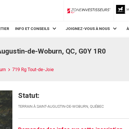
ZoneInvestisseurs RLP
TIER
INFO ET CONSEILS
JOIGNEZ-VOUS À NOUS
À
-Augustin-de-Woburn, QC, G0Y 1R0
urn
719 Rg Tout-de-Joie
Statut:
TERRAIN À SAINT-AUGUSTIN-DE-WOBURN, QUÉBEC