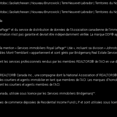
itoba
|
Saskatchewan
|
Nouveau-Brunswick
|
Terre-Neuve-et-Labrador
|
Territoires du 
itoba
|
Saskatchewan
|
Nouveau-Brunswick
|
Terre-Neuve-et-Labrador
|
Territoires du 
da
LePage
MD
et du service de distribution de données de l'Association canadienne de l’im
rmation n'est pas garantie et devrait être indépendamment vérifiée. La marque DDF® appa
la mention « Services immobiliers Royal LePage
MD
Ltée », incluant sa division « Johnst
bles Mont-Tremblant » appartiennent et sont gérés par Bridgemarq Real Estate Servic
 les services professionnels rendus par les membres REALTORS® de l'ACI en vue de l'a
TOR® Canada Inc., une compagnie dont la National Association of REALTORS® et l'
s courtiers et agents immobilier en tant que membres de l'ACI. Les marques d'homolog
ssent les courtiers et agents membres de l'ACI.
da, utilisée sous licence par les Services immobiliers Bridgemarq
MD
.
s de commerce déposées de Residential Income Fund L.P. et sont utilisées sous lice