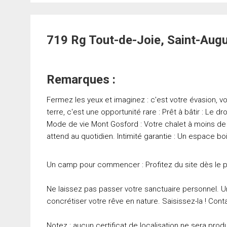
719 Rg Tout-de-Joie, Saint-Aug
Remarques :
Fermez les yeux et imaginez : c'est votre évasion, vo
terre, c'est une opportunité rare : Prêt à bâtir : Le dr
Mode de vie Mont Gosford : Votre chalet à moins de 
attend au quotidien. Intimité garantie : Un espace boi
Un camp pour commencer : Profitez du site dès le p
Ne laissez pas passer votre sanctuaire personnel. Un
concrétiser votre rêve en nature. Saisissez-la ! Cont
Notez : aucun certificat de localisation ne sera produ