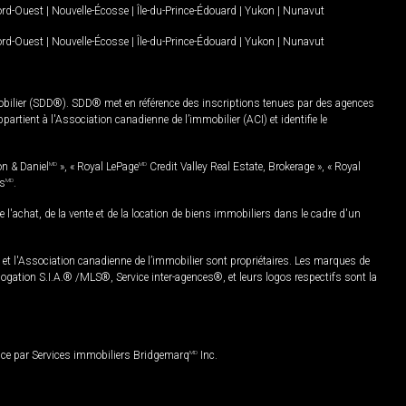
Nord-Ouest
|
Nouvelle-Écosse
|
Île-du-Prince-Édouard
|
Yukon
|
Nunavut
Nord-Ouest
|
Nouvelle-Écosse
|
Île-du-Prince-Édouard
|
Yukon
|
Nunavut
mobilier (SDD®). SDD® met en référence des inscriptions tenues par des agences
rtient à l'Association canadienne de l’immobilier (ACI) et identifie le
on & Daniel
MD
», « Royal LePage
MD
Credit Valley Real Estate, Brokerage », « Royal
es
MD
.
chat, de la vente et de la location de biens immobiliers dans le cadre d'un
Association canadienne de l’immobilier sont propriétaires. Les marques de
ation S.I.A.® /MLS®, Service inter-agences®, et leurs logos respectifs sont la
nce par Services immobiliers Bridgemarq
MD
Inc.