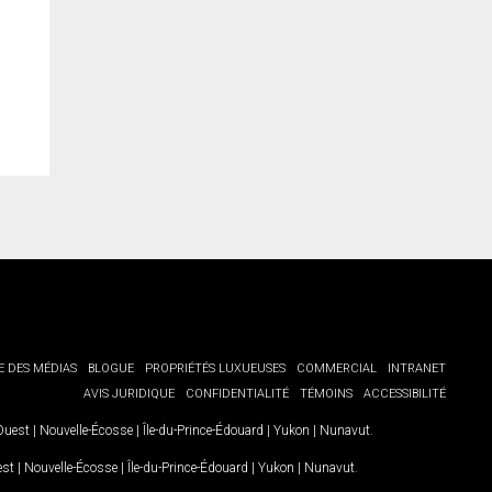
E DES MÉDIAS
BLOGUE
PROPRIÉTÉS LUXUEUSES
COMMERCIAL
INTRANET
AVIS JURIDIQUE
CONFIDENTIALITÉ
TÉMOINS
ACCESSIBILITÉ
-Ouest
|
Nouvelle-Écosse
|
Île-du-Prince-Édouard
|
Yukon
|
Nunavut
.
est
|
Nouvelle-Écosse
|
Île-du-Prince-Édouard
|
Yukon
|
Nunavut
.