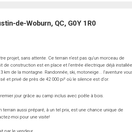
ustin-de-Woburn, QC, G0Y 1R0
tre projet, sans attente. Ce terrain n'est pas qu'un morceau de
oit de construction est en place et l'entrée électrique déjà installée
3 km de la montagne. Randonnée, ski, motoneige... l'aventure vou
sé et privé de près de 42 000 pi² où le silence est d'or.
remier jour grâce au camp inclus avec poêle à bois.
 terrain aussi préparé, à un tel prix, est une chance unique de
actez-moi pour une visite!
it par le vendeur.