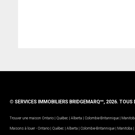
© SERVICES IMMOBILIERS BRIDGEMARQ
, 2026.
TOUS D
MD
Trouver une maison
Ontario
|
Québec
|
Alberta
|
Colombie-Britannique
|
Manitob
Maisons à louer -
Ontario
|
Québec
|
Alberta
|
Colombie-Britannique
|
Manitoba
|