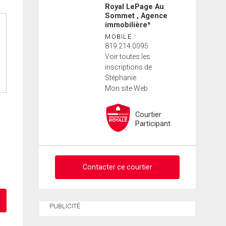
Royal LePage Au
Sommet , Agence
immobilière*
MOBILE :
819.214.0095
Voir toutes les
inscriptions de
Stéphanie
Mon site Web
Courtier
Participant
Contacter ce courtier
Demander des infos sur
PUBLICITÉ
cette inscription