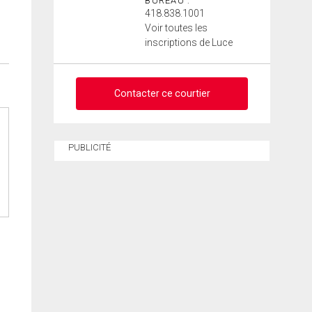
BUREAU :
418.838.1001
Voir toutes les
inscriptions de Luce
Contacter ce courtier
Demander des infos sur
PUBLICITÉ
cette inscription
Prénom
et
Nom
Courriel
Téléphone
(Optionnel)