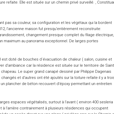
re refaite. Elle est située sur un chemin privé surveillé. , Constitua
t pas sa couleur, sa configuration et les végétaux qui la bordent
 2012, l'ancienne maison fut presqu'entièrement reconstruite:
agrandissement, changement presque complet du filage électrique,
r un maximum au panorama exceptionnel. De larges portes
'il est doté de bouches d`évacuation de chaleur ( salon, cuisine et
er d'ambiance car la résidence est située sur le territoire de Saint
son chapeau. Le super grand canapé dessiné par Philippe Dagenais
hangés et d'autres ont été ajoutés sur la toiture refaite il y a troi
ur un plancher de béton recouvert d'époxy permettant un entretien
larges espaces végétalisés, surtout à l'avant ( environ 400 sesleria
et à l'arrière contrairement à plusieurs résidences qui occupent