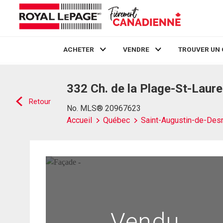
ACHETER
VENDRE
TROUVER UN 
Live
En Direct
332 Ch. de la Plage-St-Laur
Retour
No. MLS® 20967623
Accueil
Québec
Saint-Augustin-de-De
Vendu