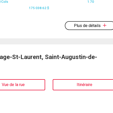
s/Cols
1.70
175 038.62 $
Plus de détails
age-St-Laurent, Saint-Augustin-de-
Vue de la rue
Itinéraire