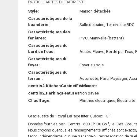
PARTICULARITÉS DU BÂTIMENT :
Style:
Maison détachée
Caractéristiques de la
buanderie:
Salle de bains, 1er niveau/RDC
Caractéristiques des
fenêtres:
PVC, Manivelle (battant)
Caractéristiques du
bord de l'eau:
Accès, Fleuve, Bordé par l'eau, 
Caractéristiques du
foyer:
Foyer au bois
Caractéristiques du
terrain:
Autoroute, Parc, Paysager, Acc
centris2.KitchenCabinetFeatures*:
Mélamine
centris2.ParkingFeatures*:
Non pavée
Chauffage:
Plinthes électriques, Électricité
Gracieuseté de : Royal LePage Inter-Quebec - CF
Données fournies par : Centris - 600 Ch Du Golf, Ile -Des -Soeu
Nous croyons que tous les renseignements affichés sont exacts,
façon indépendante. Aucune garantie ou représentation de quelqu