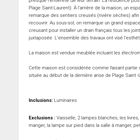
presque l'entièreté de leur terrain. La résidence po
Plage Saint-Laurent). À l'arrière de la maison, un es
remarque des sentiers creusés (rivière sèches) afin d
recouvrir. Au sous-sol, on remarque un grand espace 
creusant pour installer un drain français tous les join
juxtaposée. L'ensemble des travaux ont visé l'esthé
La maison est vendue meublée incluant les électrom
Cette maison est considérée comme faisant partie 
située au début de la dernière anse de Plage Saint -
Inclusions:
Luminaires
Exclusions :
Vaisselle, 2 lampes blanches, les livres
manger, la lampe sur pied dans la salle à manger, pe