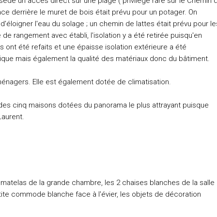
ssède un accès direct sur une plage ( privilège rare sur le Chemin 
pace derrière le muret de bois était prévu pour un potager. On
'éloigner l'eau du solage ; un chemin de lattes était prévu pour le
de rangement avec établi, l'isolation y a été retirée puisqu'en
ts ont été refaits et une épaisse isolation extérieure a été
tique mais également la qualité des matériaux donc du bâtiment.
énagers. Elle est également dotée de climatisation.
des cinq maisons dotées du panorama le plus attrayant puisque
Laurent.
, matelas de la grande chambre, les 2 chaises blanches de la salle
tite commode blanche face à l'évier, les objets de décoration