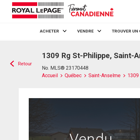
ACHETER
VENDRE
TROUVER UN 
Live
En Direct
1309 Rg St-Philippe, Saint-
Retour
No. MLS® 23170448
Accueil
Québec
Saint-Anselme
1309 
Vendu