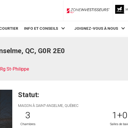
ZoneInvestisseurs RLP
COURTIER
INFO ET CONSEILS
JOIGNEZ-VOUS À NOUS
Anselme, QC, G0R 2E0
Rg St-Philippe
Statut:
MAISON À SAINT-ANSELME, QUÉBEC
3
1+0
Chambres
Salles de ba