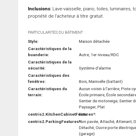
Inclusions:
Lave-vaisselle, piano, toiles, luminaires, 
propriété de l'acheteur à titre gratuit.
PARTICULARITÉS DU BÂTIMENT :
Style:
Maison détachée
Caractéristiques de la
buanderie:
Autre, 1er niveau/RDC
Caractéristiques de la
sécurité:
Système d'alarme
Caractéristiques des
fenêtres:
Bois, Manivelle (battant)
Caractéristiques du
Aucun voisin à l'arrière, Piste cy
terrain:
École primaire, École secondair
Sentier de motoneige, Sentier d
Paysager, Plat
centris2.KitchenCabinetFeatures*:
Bois
centris2.ParkingFeatures*:
Non pavée, Attaché, Attenant, 
Détaché, Ouvre-porte électriqu
(garage)