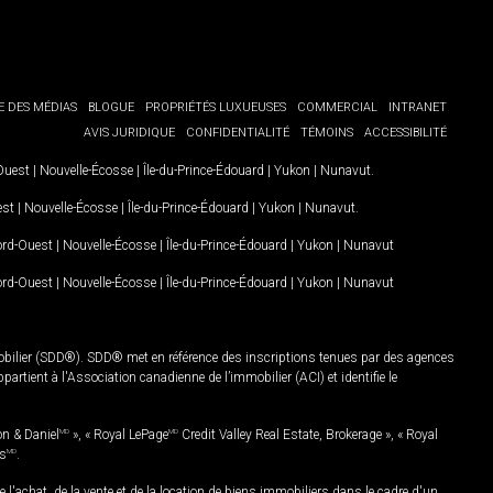
E DES MÉDIAS
BLOGUE
PROPRIÉTÉS LUXUEUSES
COMMERCIAL
INTRANET
AVIS JURIDIQUE
CONFIDENTIALITÉ
TÉMOINS
ACCESSIBILITÉ
-Ouest
|
Nouvelle-Écosse
|
Île-du-Prince-Édouard
|
Yukon
|
Nunavut
.
est
|
Nouvelle-Écosse
|
Île-du-Prince-Édouard
|
Yukon
|
Nunavut
.
Nord-Ouest
|
Nouvelle-Écosse
|
Île-du-Prince-Édouard
|
Yukon
|
Nunavut
Nord-Ouest
|
Nouvelle-Écosse
|
Île-du-Prince-Édouard
|
Yukon
|
Nunavut
mobilier (SDD®). SDD® met en référence des inscriptions tenues par des agences
rtient à l'Association canadienne de l’immobilier (ACI) et identifie le
on & Daniel
MD
», « Royal LePage
MD
Credit Valley Real Estate, Brokerage », « Royal
es
MD
.
chat, de la vente et de la location de biens immobiliers dans le cadre d'un