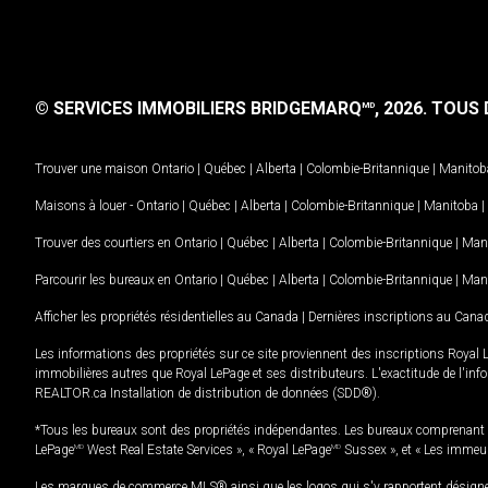
© SERVICES IMMOBILIERS BRIDGEMARQ
, 2026.
TOUS D
MD
Trouver une maison
Ontario
|
Québec
|
Alberta
|
Colombie-Britannique
|
Manitob
Maisons à louer -
Ontario
|
Québec
|
Alberta
|
Colombie-Britannique
|
Manitoba
|
Trouver des courtiers en
Ontario
|
Québec
|
Alberta
|
Colombie-Britannique
|
Man
Parcourir les bureaux en
Ontario
|
Québec
|
Alberta
|
Colombie-Britannique
|
Man
Afficher les propriétés résidentielles au Canada
|
Dernières inscriptions au Cana
Les informations des propriétés sur ce site proviennent des inscriptions Royal 
immobilières autres que Royal LePage et ses distributeurs. L'exactitude de l'info
REALTOR.ca Installation de distribution de données (SDD®).
*Tous les bureaux sont des propriétés indépendantes. Les bureaux comprenant 
LePage
MD
West Real Estate Services », « Royal LePage
MD
Sussex », et « Les immeu
Les marques de commerce MLS® ainsi que les logos qui s'y rapportent désignent