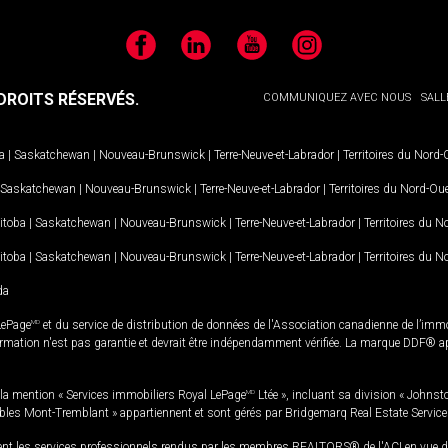
Facebook
LinkedIn
YouTube
Instagram
ROITS RÉSERVÉS.
COMMUNIQUEZ AVEC NOUS
SALL
a
|
Saskatchewan
|
Nouveau-Brunswick
|
Terre-Neuve-et-Labrador
|
Territoires du Nord
Saskatchewan
|
Nouveau-Brunswick
|
Terre-Neuve-et-Labrador
|
Territoires du Nord-Ou
itoba
|
Saskatchewan
|
Nouveau-Brunswick
|
Terre-Neuve-et-Labrador
|
Territoires du 
itoba
|
Saskatchewan
|
Nouveau-Brunswick
|
Terre-Neuve-et-Labrador
|
Territoires du 
da
LePage
MD
et du service de distribution de données de l'Association canadienne de l’im
rmation n'est pas garantie et devrait être indépendamment vérifiée. La marque DDF® appa
la mention « Services immobiliers Royal LePage
MD
Ltée », incluant sa division « Johnst
bles Mont-Tremblant » appartiennent et sont gérés par Bridgemarq Real Estate Servic
 les services professionnels rendus par les membres REALTORS® de l'ACI en vue de l'a