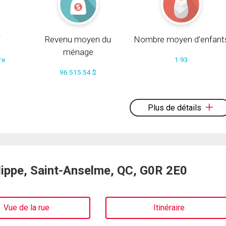
i
Revenu moyen du
Nombre moyen d'enfant
ménage
re
1.93
96 515.54 $
Plus de détails
ippe, Saint-Anselme, QC, G0R 2E0
Vue de la rue
Itinéraire