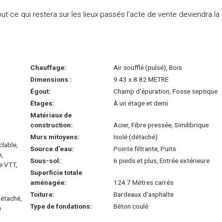
tout ce qui restera sur les lieux passés l'acte de vente deviendra la
Chauffage:
Air soufflé (pulsé), Bois
Dimensions :
9.43 x 8.82 METRE
Égout:
Champ d'épuration, Fosse septique
Étages:
À un étage et demi
Matériaux de
construction:
Acier, Fibre pressée, Similibrique
Murs mitoyens:
Isolé (détaché)
clable,
Source d'eau:
Pointe filtrante, Puits
e,
Sous-sol:
6 pieds et plus, Entrée extérieure
e VTT,
Superficie totale
aménagée:
124.7 Mètres carrés
Toiture:
Bardeaux d'asphalte
Détaché,
Type de fondations:
Béton coulé
e