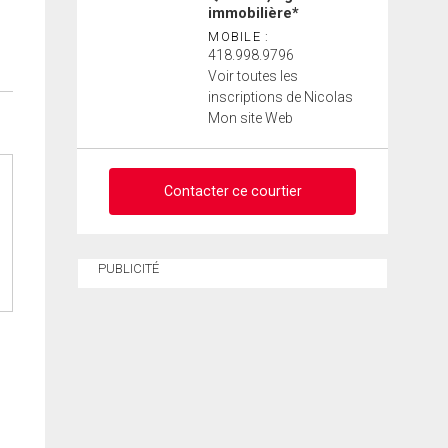
immobilière*
MOBILE :
418.998.9796
Voir toutes les
inscriptions de Nicolas
Mon site Web
Contacter ce courtier
Demander des infos sur
PUBLICITÉ
cette inscription
Prénom
et
Nom
Courriel