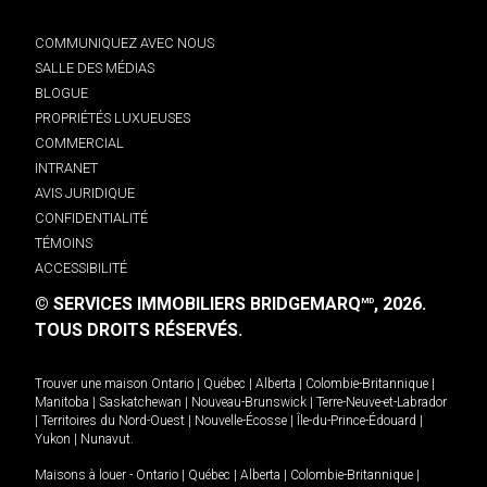
COMMUNIQUEZ AVEC NOUS
SALLE DES MÉDIAS
BLOGUE
PROPRIÉTÉS LUXUEUSES
COMMERCIAL
INTRANET
AVIS JURIDIQUE
CONFIDENTIALITÉ
TÉMOINS
ACCESSIBILITÉ
© SERVICES IMMOBILIERS BRIDGEMARQ
, 2026.
MD
TOUS DROITS RÉSERVÉS.
Trouver une maison
Ontario
|
Québec
|
Alberta
|
Colombie-Britannique
|
Manitoba
|
Saskatchewan
|
Nouveau-Brunswick
|
Terre-Neuve-et-Labrador
|
Territoires du Nord-Ouest
|
Nouvelle-Écosse
|
Île-du-Prince-Édouard
|
Yukon
|
Nunavut
.
Maisons à louer -
Ontario
|
Québec
|
Alberta
|
Colombie-Britannique
|