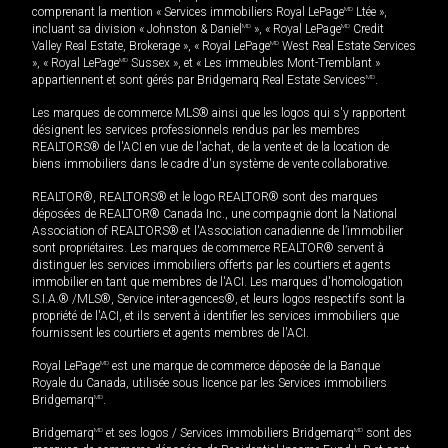
comprenant la mention « Services immobiliers Royal LePage
MD
Ltée »,
incluant sa division « Johnston & Daniel
MD
», « Royal LePage
MD
Credit
Valley Real Estate, Brokerage », « Royal LePage
MD
West Real Estate Services
», « Royal LePage
MD
Sussex », et « Les immeubles Mont-Tremblant »
appartiennent et sont gérés par Bridgemarq Real Estate Services
MD
.
Les marques de commerce MLS® ainsi que les logos qui s'y rapportent
désignent les services professionnels rendus par les membres
REALTORS® de l'ACI en vue de l'achat, de la vente et de la location de
biens immobiliers dans le cadre d'un système de vente collaborative.
REALTOR®, REALTORS® et le logo REALTOR® sont des marques
déposées de REALTOR® Canada Inc., une compagnie dont la National
Association of REALTORS® et l'Association canadienne de l’immobilier
sont propriétaires. Les marques de commerce REALTOR® servent à
distinguer les services immobiliers offerts par les courtiers et agents
immobilier en tant que membres de l'ACI. Les marques d'homologation
S.I.A.® /MLS®, Service inter-agences®, et leurs logos respectifs sont la
propriété de l'ACI, et ils servent à identifier les services immobiliers que
fournissent les courtiers et agents membres de l'ACI.
Royal LePage
MD
est une marque de commerce déposée de la Banque
Royale du Canada, utilisée sous licence par les Services immobiliers
Bridgemarq
MD
.
Bridgemarq
MD
et ses logos / Services immobiliers Bridgemarq
MD
sont des