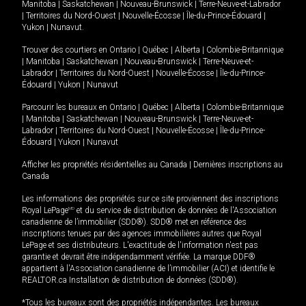
Manitoba
|
Saskatchewan
|
Nouveau-Brunswick
|
Terre-Neuve-et-Labrador
|
Territoires du Nord-Ouest
|
Nouvelle-Écosse
|
Île-du-Prince-Édouard
|
Yukon
|
Nunavut
.
Trouver des courtiers en
Ontario
|
Québec
|
Alberta
|
Colombie-Britannique
|
Manitoba
|
Saskatchewan
|
Nouveau-Brunswick
|
Terre-Neuve-et-
Labrador
|
Territoires du Nord-Ouest
|
Nouvelle-Écosse
|
Île-du-Prince-
Édouard
|
Yukon
|
Nunavut
Parcourir les bureaux en
Ontario
|
Québec
|
Alberta
|
Colombie-Britannique
|
Manitoba
|
Saskatchewan
|
Nouveau-Brunswick
|
Terre-Neuve-et-
Labrador
|
Territoires du Nord-Ouest
|
Nouvelle-Écosse
|
Île-du-Prince-
Édouard
|
Yukon
|
Nunavut
Afficher les propriétés résidentielles au Canada
|
Dernières inscriptions au
Canada
Les informations des propriétés sur ce site proviennent des inscriptions
Royal LePage
MD
et du service de distribution de données de l'Association
canadienne de l’immobilier (SDD®). SDD® met en référence des
inscriptions tenues par des agences immobilières autres que Royal
LePage et ses distributeurs. L'exactitude de l'information n'est pas
garantie et devrait être indépendamment vérifiée. La marque DDF®
appartient à l'Association canadienne de l’immobilier (ACI) et identifie le
REALTOR.ca Installation de distribution de données (SDD®).
*Tous les bureaux sont des propriétés indépendantes. Les bureaux