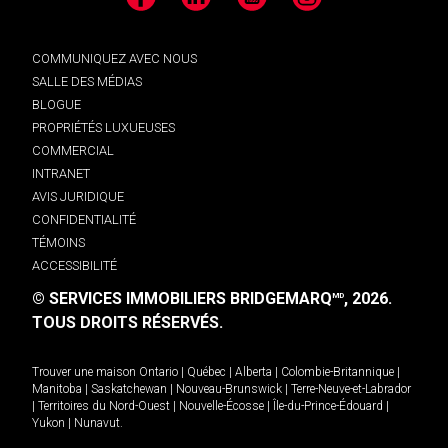
Facebook
LinkedIn
YouTube
Instagram
COMMUNIQUEZ AVEC NOUS
SALLE DES MÉDIAS
BLOGUE
PROPRIÉTÉS LUXUEUSES
COMMERCIAL
INTRANET
AVIS JURIDIQUE
CONFIDENTIALITÉ
TÉMOINS
ACCESSIBILITÉ
© SERVICES IMMOBILIERS BRIDGEMARQ
, 2026.
MD
TOUS DROITS RÉSERVÉS.
Trouver une maison
Ontario
|
Québec
|
Alberta
|
Colombie-Britannique
|
Manitoba
|
Saskatchewan
|
Nouveau-Brunswick
|
Terre-Neuve-et-Labrador
|
Territoires du Nord-Ouest
|
Nouvelle-Écosse
|
Île-du-Prince-Édouard
|
Yukon
|
Nunavut
.