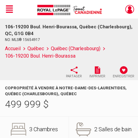
Menu
106-19200 Boul. Henri-Bourassa, Québec (Charlesbourg),
Live
En Direct
QC, G1G 0B4
NO. MLS® 15654917
Accueil
Québec
Québec (Charlesbourg)
106-19200 Boul. Henri-Bourassa
PARTAGER
IMPRIMER
ENREGISTRER
COPROPRIÉTÉ À VENDRE À NOTRE-DAME-DES-LAURENTIDES,
QUÉBEC (CHARLESBOURG), QUÉBEC
499 999
$
3 Chambres
2 Salles de bain