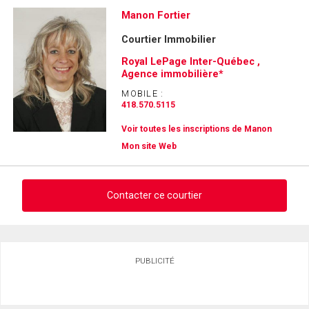
Manon Fortier
Courtier Immobilier
Royal LePage Inter-Québec ,
Agence immobilière*
MOBILE :
418.570.5115
Voir toutes les inscriptions de Manon
Mon site Web
Contacter ce courtier
Demander des infos sur cette inscription
PUBLICITÉ
Prénom
et
Nom
Courriel