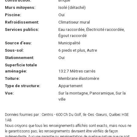
construction:
Brique
Murs mitoyens:
Isolé (détaché)
Piscine:
Oui
Refroidissement:
Climatiseur mural
Services publics:
Eau raccordée, Électricité raccordée,
Égout raccordé
Source d'eau:
Municipalité
Sous-sol:
6 pieds et plus, Autre
Stationnement:
Oui
Superficie totale
aménagée:
132.7 Mètres carrés
Toiture:
Membrane élastomère
Type de structure:
Appartement
Vue:
Sur la montagne, Panoramique, Sur la
ville
Données fournies par : Centris - 600 Ch Du Golf, Ile -Des -Soeurs, Québec H3E
1A8
Nous croyons que tous les renseignements affichés sont exacts, mais nous ne
le garantissons pas; les renseignements devraient être vérifiés de façon
indépendante. Aucune garantie ou représentation de quelque nature que ce soit