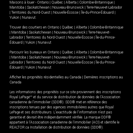
Maisons à louer -
Ontario
|
Québec
|
Alberta
|
Colombie-Britannique
|
Manitoba
|
Saskatchewan
|
Nouveau-Brunswick
|
Terre-Neuve-et-Labrador
|
Territoires du Nord-Ouest
|
Nouvelle-Écosse
|
Île-du-Prince-Édouard
|
Yukon
|
Nunavut
.
Trouver des courtiers en
Ontario
|
Québec
|
Alberta
|
Colombie-Britannique
|
Manitoba
|
Saskatchewan
|
Nouveau-Brunswick
|
Terre-Neuve-et-
Labrador
|
Territoires du Nord-Ouest
|
Nouvelle-Écosse
|
Île-du-Prince-
Édouard
|
Yukon
|
Nunavut
Parcourir les bureaux en
Ontario
|
Québec
|
Alberta
|
Colombie-Britannique
|
Manitoba
|
Saskatchewan
|
Nouveau-Brunswick
|
Terre-Neuve-et-
Labrador
|
Territoires du Nord-Ouest
|
Nouvelle-Écosse
|
Île-du-Prince-
Édouard
|
Yukon
|
Nunavut
Afficher les propriétés résidentielles au Canada
|
Dernières inscriptions au
Canada
Les informations des propriétés sur ce site proviennent des inscriptions
Royal LePage
MD
et du service de distribution de données de l'Association
canadienne de l’immobilier (SDD®). SDD® met en référence des
inscriptions tenues par des agences immobilières autres que Royal
LePage et ses distributeurs. L'exactitude de l'information n'est pas
garantie et devrait être indépendamment vérifiée. La marque DDF®
appartient à l'Association canadienne de l’immobilier (ACI) et identifie le
REALTOR.ca Installation de distribution de données (SDD®).