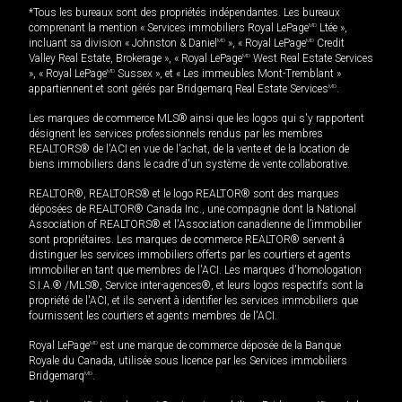
*Tous les bureaux sont des propriétés indépendantes. Les bureaux
comprenant la mention « Services immobiliers Royal LePage
MD
Ltée »,
incluant sa division « Johnston & Daniel
MD
», « Royal LePage
MD
Credit
Valley Real Estate, Brokerage », « Royal LePage
MD
West Real Estate Services
», « Royal LePage
MD
Sussex », et « Les immeubles Mont-Tremblant »
appartiennent et sont gérés par Bridgemarq Real Estate Services
MD
.
Les marques de commerce MLS® ainsi que les logos qui s'y rapportent
désignent les services professionnels rendus par les membres
REALTORS® de l'ACI en vue de l'achat, de la vente et de la location de
biens immobiliers dans le cadre d'un système de vente collaborative.
REALTOR®, REALTORS® et le logo REALTOR® sont des marques
déposées de REALTOR® Canada Inc., une compagnie dont la National
Association of REALTORS® et l'Association canadienne de l’immobilier
sont propriétaires. Les marques de commerce REALTOR® servent à
distinguer les services immobiliers offerts par les courtiers et agents
immobilier en tant que membres de l'ACI. Les marques d'homologation
S.I.A.® /MLS®, Service inter-agences®, et leurs logos respectifs sont la
propriété de l'ACI, et ils servent à identifier les services immobiliers que
fournissent les courtiers et agents membres de l'ACI.
Royal LePage
MD
est une marque de commerce déposée de la Banque
Royale du Canada, utilisée sous licence par les Services immobiliers
Bridgemarq
MD
.