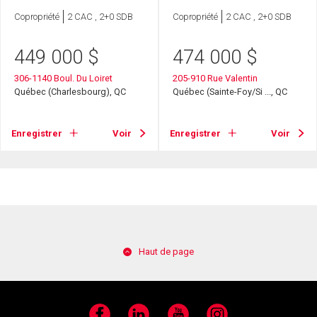
Copropriété
2 CAC , 2+0 SDB
Copropriété
2 CAC , 2+0 SDB
449 000
$
474 000
$
306-1140 Boul. Du Loiret
205-910 Rue Valentin
Québec (Charlesbourg), QC
Québec (Sainte-Foy/Si ..., QC
Enregistrer
Voir
Enregistrer
Voir
Haut de page