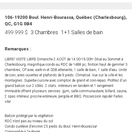
106-19200 Boul. Henri-Bourassa, Québec (Charlesbourg),
QC, G1G 0B4
3 Chambres
1+1 Salles de bain
499 999
$
Remarques :
LIBRE! VISITE LIBRE Dimanche 2 AOÛT de 14:00-16:00h! Situé au Sommet à
Charlesbourg, magnifique condo au RDC de 1488 pc, finition haut de gamme! 3
chambres, CP avec walk-in et SDB attenante, 1 salle de bain, 1 salle d'eau. Unité
de coin, aires ouvertes et plafonds de 9 pieds. Climatisé. Vue sur la ville et les
montagnes. Superbe cuisine avec comptoir de granit et coin-repas. Profitez d'un
grand balcon sur 2 côtés. 2 stats. intérieurs en tandem et 1 rangement.
Immeuble offrant plusieurs services: gym, salle communautaire, billard, sauna,
2 spas intérieur, piscine extérieure, pergola et BBQ. Possession rapide! Faites
vite!
Balcon protégé par la végétation
RDC n'est pas au niveau du sol
Condo surélevé d'environ 25 pieds du Boul. Henri-Bourassa!
Comparable à 2e étage!