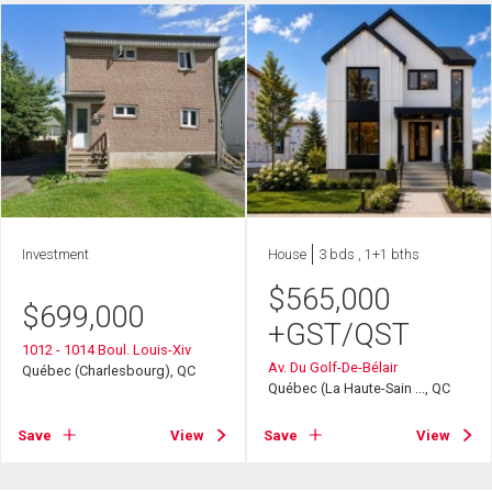
Investment
House
3 bds , 1+1 bths
$
565,000
$
699,000
+GST/QST
1012 - 1014 Boul. Louis-Xiv
Av. Du Golf-De-Bélair
Québec (Charlesbourg), QC
Québec (La Haute-Sain ..., QC
Save
View
Save
View