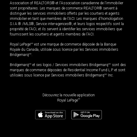
Association of REALTORS® et l'Association canadienne de l’immobilier
sont propriétaires. Les marques de commerce REALTOR® servent à
distinguer les services immobiliers offerts par les courtiers et agents
immobilier en tant que membres de l'ACI. Les marques d'homologation
S.I.A.® /MLS®, Service inter-agences®, et leurs logos respectifs sont la
propriété de l'ACI, et ils servent à identifier les services immobiliers que
fournissent les courtiers et agents membres de l'ACI.
Royal LePage
MD
est une marque de commerce déposée de la Banque
Royale du Canada, utilisée sous licence par les Services immobiliers
Bridgemarq
MD
.
Bridgemarq
MD
et ses logos / Services immobiliers Bridgemarq
MD
sont des
marques de commerce déposées de Residential Income Fund L.P. et sont
utilisées sous licence par Services immobiliers Bridgemarq
MD
Inc.
Découvrez la nouvelle application
MD
Royal LePage
649 900
$
Planifier une visite
Demander plus d'information