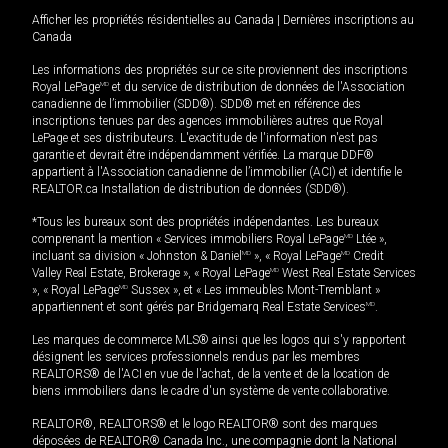
Afficher les propriétés résidentielles au Canada
|
Dernières inscriptions au
Canada
Les informations des propriétés sur ce site proviennent des inscriptions
Royal LePage
MD
et du service de distribution de données de l'Association
canadienne de l’immobilier (SDD®). SDD® met en référence des
inscriptions tenues par des agences immobilières autres que Royal
LePage et ses distributeurs. L'exactitude de l'information n'est pas
garantie et devrait être indépendamment vérifiée. La marque DDF®
appartient à l'Association canadienne de l’immobilier (ACI) et identifie le
REALTOR.ca Installation de distribution de données (SDD®).
*Tous les bureaux sont des propriétés indépendantes. Les bureaux
comprenant la mention « Services immobiliers Royal LePage
MD
Ltée »,
incluant sa division « Johnston & Daniel
MD
», « Royal LePage
MD
Credit
Valley Real Estate, Brokerage », « Royal LePage
MD
West Real Estate Services
», « Royal LePage
MD
Sussex », et « Les immeubles Mont-Tremblant »
appartiennent et sont gérés par Bridgemarq Real Estate Services
MD
.
Les marques de commerce MLS® ainsi que les logos qui s'y rapportent
désignent les services professionnels rendus par les membres
REALTORS® de l'ACI en vue de l'achat, de la vente et de la location de
biens immobiliers dans le cadre d'un système de vente collaborative.
REALTOR®, REALTORS® et le logo REALTOR® sont des marques
déposées de REALTOR® Canada Inc., une compagnie dont la National