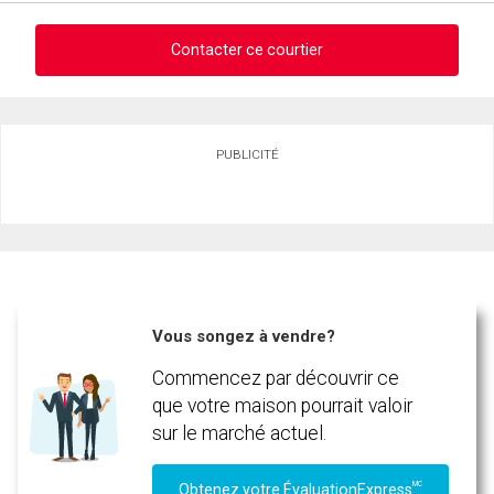
Contacter ce courtier
Demander des infos sur cette inscription
PUBLICITÉ
Prénom
et
Nom
Courriel
Téléphone
(Optionnel)
Vous songez à vendre?
Message
Commencez par découvrir ce
que votre maison pourrait valoir
sur le marché actuel.
MC
Obtenez votre ÉvaluationExpress