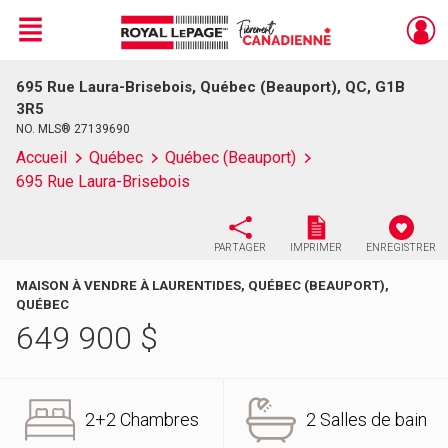
Menu
695 Rue Laura-Brisebois, Québec (Beauport), QC, G1B
Live
En Direct
3R5
NO. MLS® 27139690
Accueil
Québec
Québec (Beauport)
695 Rue Laura-Brisebois
PARTAGER
IMPRIMER
ENREGISTRER
MAISON À VENDRE À LAURENTIDES, QUÉBEC (BEAUPORT),
QUÉBEC
649 900
$
2+2 Chambres
2 Salles de bain