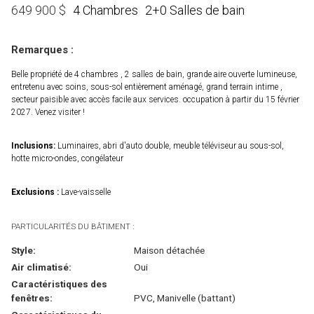
4 Chambres
2+0 Salles de bain
649 900
$
Remarques :
Belle propriété de 4 chambres , 2 salles de bain, grande aire ouverte lumineuse,
entretenu avec soins, sous-sol entièrement aménagé, grand terrain intime ,
secteur paisible avec accès facile aux services. occupation à partir du 15 février
2027. Venez visiter !
Inclusions:
Luminaires, abri d'auto double, meuble téléviseur au sous-sol,
hotte micro-ondes, congélateur
Exclusions :
Lave-vaisselle
PARTICULARITÉS DU BÂTIMENT :
Style:
Maison détachée
Air climatisé:
Oui
Caractéristiques des
fenêtres:
PVC, Manivelle (battant)