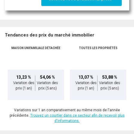
Tendances des prix du marché immobilier
MAISON UNIFAMILIALE DÉTACHÉE
TOUTES LES PROPRIÉTÉS
En cliquant sur le bouton « soumettre », vous consentez à nos conditions d'utilisation et
vous nous fournissez l'autorisation écrite de communiquer avec vous.
13,23 %
54,06 %
13,07 %
53,88 %
Variation des
Variation des
Variation des
Variation des
prix
(1 an)
prix
(5 ans)
prix
(1 an)
prix
(5 ans)
Variations sur 1 an comparativement au même mois de l'année
précédente.
Trouvez un courtier dans ce secteur afin de recevoir plus
d'informations.