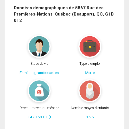
Courriel
Données démographiques de 5867 Rue des
Premières-Nations, Québec (Beauport), QC, G1B
Téléphone
0T2
(Optionnel)
En cliquant sur le bouton « soumettre », vous consentez à nos conditions
Message
d'utilisation et vous nous fournissez l'autorisation écrite de communiquer avec
vous.
Étape de vie
Type d'emploi
Familles grandissantes
Mixte
Revenu moyen du ménage
Nombre moyen d'enfants
147 163.01 $
1.95
En cliquant sur le bouton « soumettre », vous consentez à nos conditions
d'utilisation et vous nous fournissez l'autorisation écrite de communiquer avec