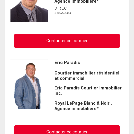
Agence immobilière*
DIRECT
418.929.4474
Contacter ce courtier
Demander des infos sur cette inscription
Éric Paradis
Courtier immobilier résidentiel
Prénom
et commercial
et
Nom
Eric Paradis Courtier Immobilier
Courriel
Inc.
Royal LePage Blanc & Noir ,
Téléphone
Agence immobilière*
(Optionnel)
Message
Contacter ce courtier