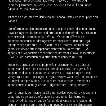
|
Manitoba
|
Saskatchewan
|
Nouveau-Brunswick
|
Terre-Neuve-et-
Labrador
|
Territoires du Nord-Ouest
|
Nouvelle-Écosse
|
Île-du-Prince-
Édouard
|
Yukon
|
Nunavut
Afficher les propriétés résidentielles au Canada
|
Dernières inscriptions au
Canada
Les informations des propriétés sur ce site proviennent des inscriptions
Royal LePage
MD
et du service de distribution de données de l'Association
canadienne de l’immobilier (SDD®). SDD® met en référence des
inscriptions tenues par des agences immobilières autres que Royal
LePage et ses distributeurs. L'exactitude de l'information n'est pas
garantie et devrait être indépendamment vérifiée. La marque DDF®
appartient à l'Association canadienne de l’immobilier (ACI) et identifie le
REALTOR.ca Installation de distribution de données (SDD®).
*Tous les bureaux sont des propriétés indépendantes. Les bureaux
comprenant la mention « Services immobiliers Royal LePage
MD
Ltée »,
incluant sa division « Johnston & Daniel
MD
», « Royal LePage
MD
Credit
Valley Real Estate, Brokerage », « Royal LePage
MD
West Real Estate Services
», « Royal LePage
MD
Sussex », et « Les immeubles Mont-Tremblant »
appartiennent et sont gérés par Bridgemarq Real Estate Services
MD
.
Les marques de commerce MLS® ainsi que les logos qui s'y rapportent
désignent les services professionnels rendus par les membres
REALTORS® de l'ACI en vue de l'achat, de la vente et de la location de
biens immobiliers dans le cadre d'un système de vente collaborative.