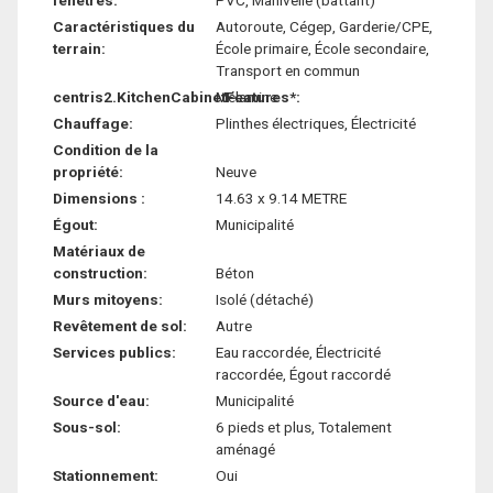
fenêtres:
PVC, Manivelle (battant)
Caractéristiques du
Autoroute, Cégep, Garderie/CPE,
terrain:
École primaire, École secondaire,
Transport en commun
centris2.KitchenCabinetFeatures*:
Mélamine
Chauffage:
Plinthes électriques, Électricité
Condition de la
propriété:
Neuve
Dimensions :
14.63 x 9.14 METRE
Égout:
Municipalité
Matériaux de
construction:
Béton
Murs mitoyens:
Isolé (détaché)
Revêtement de sol:
Autre
Services publics:
Eau raccordée, Électricité
raccordée, Égout raccordé
Source d'eau:
Municipalité
Sous-sol:
6 pieds et plus, Totalement
aménagé
Stationnement:
Oui