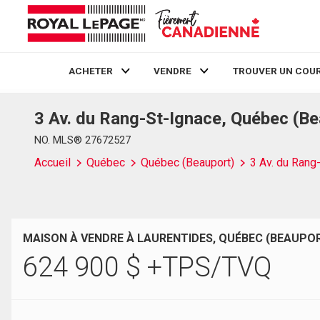
ACHETER
VENDRE
TROUVER UN COUR
3 Av. du Rang-St-Ignace, Québec (B
Live
En Direct
NO. MLS® 27672527
Accueil
Québec
Québec (Beauport)
3 Av. du Rang
MAISON À VENDRE À LAURENTIDES, QUÉBEC (BEAUPO
624 900
$
+TPS/TVQ