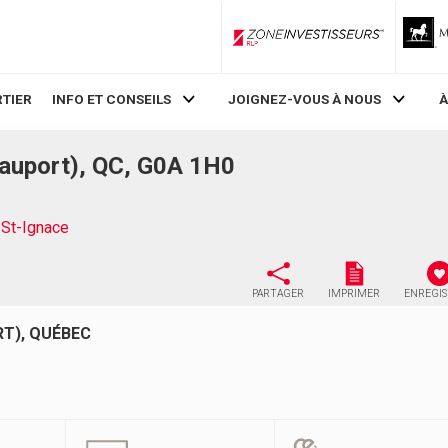
ZoneInvestisseurs RLP
TIER
INFO ET CONSEILS
JOIGNEZ-VOUS À NOUS
À
eauport), QC, G0A 1H0
-St-Ignace
PARTAGER
IMPRIMER
ENREGI
RT), QUÉBEC