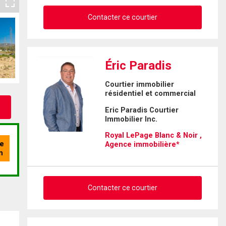
Contacter ce courtier
Demander des infos sur cette
Éric Paradis
inscription
Courtier immobilier
résidentiel et commercial
Prénom
et
Eric Paradis Courtier
Nom
Immobilier Inc.
Courriel
Royal LePage Blanc & Noir ,
Agence immobilière*
Téléphone
(Optionnel)
Message
Contacter ce courtier