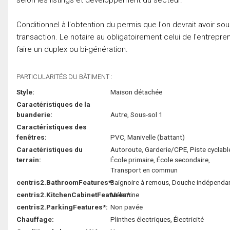
Conditionnel à l'obtention du permis que l'on devrait avoir sou
transaction. Le notaire au obligatoirement celui de l'entrepre
faire un duplex ou bi-génération.
PARTICULARITÉS DU BÂTIMENT :
Style:
Maison détachée
Caractéristiques de la
buanderie:
Autre, Sous-sol 1
Caractéristiques des
fenêtres:
PVC, Manivelle (battant)
Caractéristiques du
Autoroute, Garderie/CPE, Piste cyclabl
terrain:
École primaire, École secondaire,
Transport en commun
centris2.BathroomFeatures*:
Baignoire à remous, Douche indépenda
centris2.KitchenCabinetFeatures*:
Mélamine
centris2.ParkingFeatures*:
Non pavée
Chauffage:
Plinthes électriques, Électricité