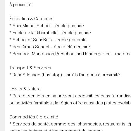
À proximité:
Éducation & Garderies
* SaintMichel School -- école primaire
* École de la Ribambelle -- école primaire
* School of SousBois -- école générale
* des Cimes School -- école élémentaire
* Beauport Montessori Preschool and Kindergarten -- materne
Transport & Services
* RangStIgnace (bus stop) -- arrêt d'autobus à proximité
Loisirs & Nature
* Parc et sentiers en nature sont accessibles dans l'arrondis
ou activités familiales ; la région offre aussi des pistes cycl
Commodités à proximité
* Services de santé, commerces, pharmacies, restaurants, ép
selon les listings et développement du secteur.