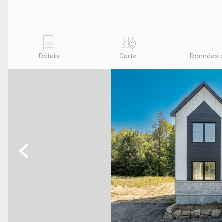
Détails
Carte
Données 
Previous