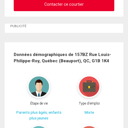
Contacter ce courtier
Demander des infos sur cette inscription
PUBLICITÉ
Prénom
et
Nom
Courriel
Données démographiques de 157BZ Rue Louis-
Philippe-Roy, Québec (Beauport), QC, G1B 1K4
Téléphone
(Optionnel)
Message
Étape de vie
Type d'emploi
Parents plus âgés, enfants
Mixte
plus jeunes