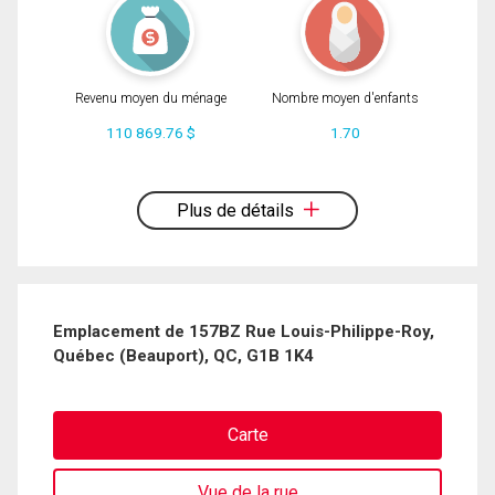
Revenu moyen du ménage
Nombre moyen d'enfants
110 869.76 $
1.70
En cliquant sur le bouton « soumettre », vous consentez à nos conditions
d'utilisation et vous nous fournissez l'autorisation écrite de communiquer avec
vous.
Plus de détails
Emplacement de 157BZ Rue Louis-Philippe-Roy,
Québec (Beauport), QC, G1B 1K4
Carte
Vue de la rue