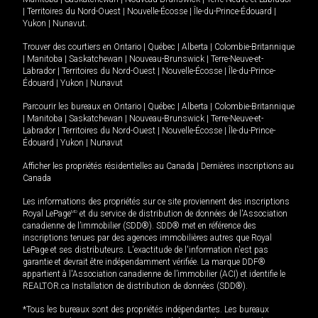
|
Territoires du Nord-Ouest
|
Nouvelle-Écosse
|
Île-du-Prince-Édouard
|
Yukon
|
Nunavut
.
Trouver des courtiers en
Ontario
|
Québec
|
Alberta
|
Colombie-Britannique
|
Manitoba
|
Saskatchewan
|
Nouveau-Brunswick
|
Terre-Neuve-et-
Labrador
|
Territoires du Nord-Ouest
|
Nouvelle-Écosse
|
Île-du-Prince-
Édouard
|
Yukon
|
Nunavut
Parcourir les bureaux en
Ontario
|
Québec
|
Alberta
|
Colombie-Britannique
|
Manitoba
|
Saskatchewan
|
Nouveau-Brunswick
|
Terre-Neuve-et-
Labrador
|
Territoires du Nord-Ouest
|
Nouvelle-Écosse
|
Île-du-Prince-
Édouard
|
Yukon
|
Nunavut
Afficher les propriétés résidentielles au Canada
|
Dernières inscriptions au
Canada
Les informations des propriétés sur ce site proviennent des inscriptions
Royal LePage
MD
et du service de distribution de données de l'Association
canadienne de l’immobilier (SDD®). SDD® met en référence des
inscriptions tenues par des agences immobilières autres que Royal
LePage et ses distributeurs. L'exactitude de l'information n'est pas
garantie et devrait être indépendamment vérifiée. La marque DDF®
appartient à l'Association canadienne de l’immobilier (ACI) et identifie le
REALTOR.ca Installation de distribution de données (SDD®).
*Tous les bureaux sont des propriétés indépendantes. Les bureaux