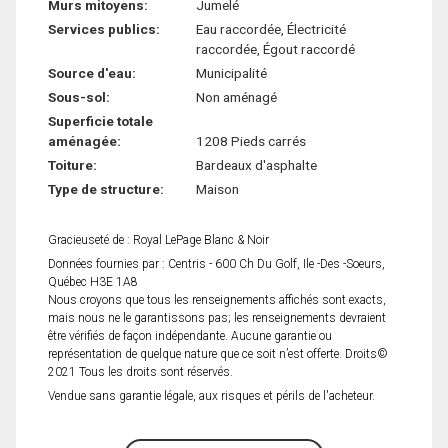
Murs mitoyens:
Jumelé
Services publics:
Eau raccordée, Électricité
raccordée, Égout raccordé
Source d'eau:
Municipalité
Sous-sol:
Non aménagé
Superficie totale
aménagée:
1208 Pieds carrés
Toiture:
Bardeaux d'asphalte
Type de structure:
Maison
Gracieuseté de : Royal LePage Blanc & Noir
Données fournies par : Centris - 600 Ch Du Golf, Ile -Des -Soeurs,
Québec H3E 1A8
Nous croyons que tous les renseignements affichés sont exacts,
mais nous ne le garantissons pas; les renseignements devraient
être vérifiés de façon indépendante. Aucune garantie ou
représentation de quelque nature que ce soit n’est offerte. Droits©
2021 Tous les droits sont réservés.
Vendue sans garantie légale, aux risques et périls de l'acheteur.