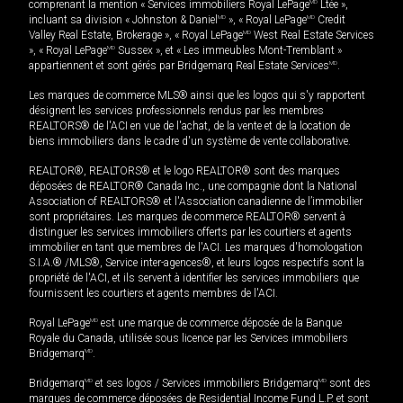
comprenant la mention « Services immobiliers Royal LePage
MD
Ltée »,
incluant sa division « Johnston & Daniel
MD
», « Royal LePage
MD
Credit
Valley Real Estate, Brokerage », « Royal LePage
MD
West Real Estate Services
», « Royal LePage
MD
Sussex », et « Les immeubles Mont-Tremblant »
appartiennent et sont gérés par Bridgemarq Real Estate Services
MD
.
Les marques de commerce MLS® ainsi que les logos qui s'y rapportent
désignent les services professionnels rendus par les membres
REALTORS® de l'ACI en vue de l'achat, de la vente et de la location de
biens immobiliers dans le cadre d'un système de vente collaborative.
REALTOR®, REALTORS® et le logo REALTOR® sont des marques
déposées de REALTOR® Canada Inc., une compagnie dont la National
Association of REALTORS® et l'Association canadienne de l’immobilier
sont propriétaires. Les marques de commerce REALTOR® servent à
distinguer les services immobiliers offerts par les courtiers et agents
immobilier en tant que membres de l'ACI. Les marques d'homologation
S.I.A.® /MLS®, Service inter-agences®, et leurs logos respectifs sont la
propriété de l'ACI, et ils servent à identifier les services immobiliers que
fournissent les courtiers et agents membres de l'ACI.
Royal LePage
MD
est une marque de commerce déposée de la Banque
Royale du Canada, utilisée sous licence par les Services immobiliers
Bridgemarq
MD
.
Bridgemarq
MD
et ses logos / Services immobiliers Bridgemarq
MD
sont des
marques de commerce déposées de Residential Income Fund L.P. et sont