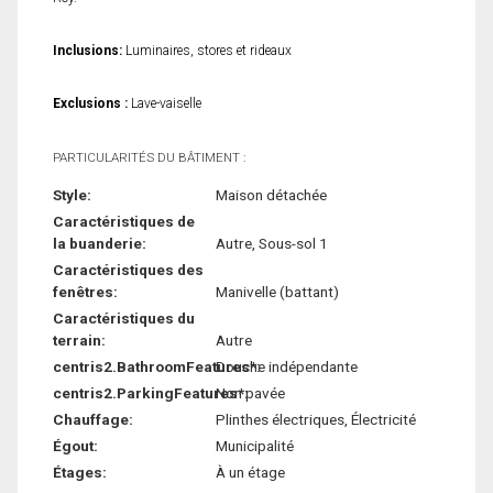
Inclusions:
Luminaires, stores et rideaux
Exclusions :
Lave-vaiselle
PARTICULARITÉS DU BÂTIMENT :
Style:
Maison détachée
Caractéristiques de
la buanderie:
Autre, Sous-sol 1
Caractéristiques des
fenêtres:
Manivelle (battant)
Caractéristiques du
terrain:
Autre
centris2.BathroomFeatures*:
Douche indépendante
centris2.ParkingFeatures*:
Non pavée
Chauffage:
Plinthes électriques, Électricité
Égout:
Municipalité
Étages:
À un étage