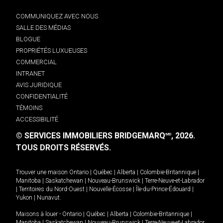
COMMUNIQUEZ AVEC NOUS
SALLE DES MÉDIAS
BLOGUE
PROPRIÉTÉS LUXUEUSES
COMMERCIAL
INTRANET
AVIS JURIDIQUE
CONFIDENTIALITÉ
TÉMOINS
ACCESSIBILITÉ
© SERVICES IMMOBILIERS BRIDGEMARQ
, 2026.
MD
TOUS DROITS RÉSERVÉS.
Trouver une maison
Ontario
|
Québec
|
Alberta
|
Colombie-Britannique
|
Manitoba
|
Saskatchewan
|
Nouveau-Brunswick
|
Terre-Neuve-et-Labrador
|
Territoires du Nord-Ouest
|
Nouvelle-Écosse
|
Île-du-Prince-Édouard
|
Yukon
|
Nunavut
.
Maisons à louer -
Ontario
|
Québec
|
Alberta
|
Colombie-Britannique
|
Manitoba
|
Saskatchewan
|
Nouveau-Brunswick
|
Terre-Neuve-et-Labrador