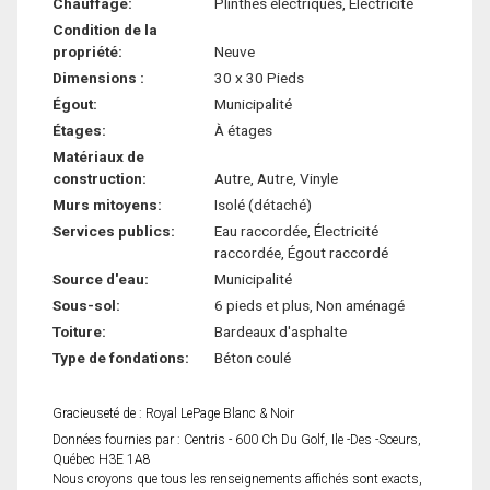
Chauffage:
Plinthes électriques, Électricité
Condition de la
propriété:
Neuve
Dimensions :
30 x 30 Pieds
Égout:
Municipalité
Étages:
À étages
Matériaux de
construction:
Autre, Autre, Vinyle
Murs mitoyens:
Isolé (détaché)
Services publics:
Eau raccordée, Électricité
raccordée, Égout raccordé
Source d'eau:
Municipalité
Sous-sol:
6 pieds et plus, Non aménagé
Toiture:
Bardeaux d'asphalte
Type de fondations:
Béton coulé
Gracieuseté de : Royal LePage Blanc & Noir
Données fournies par : Centris - 600 Ch Du Golf, Ile -Des -Soeurs,
Québec H3E 1A8
Nous croyons que tous les renseignements affichés sont exacts,