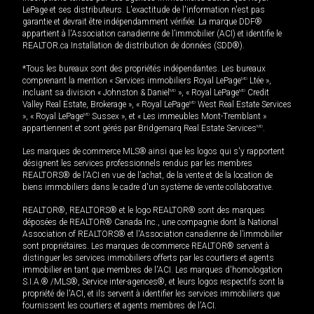
LePage et ses distributeurs. L'exactitude de l'information n'est pas
garantie et devrait être indépendamment vérifiée. La marque DDF®
appartient à l'Association canadienne de l’immobilier (ACI) et identifie le
REALTOR.ca Installation de distribution de données (SDD®).
*Tous les bureaux sont des propriétés indépendantes. Les bureaux
comprenant la mention « Services immobiliers Royal LePage
MD
Ltée »,
incluant sa division « Johnston & Daniel
MD
», « Royal LePage
MD
Credit
Valley Real Estate, Brokerage », « Royal LePage
MD
West Real Estate Services
», « Royal LePage
MD
Sussex », et « Les immeubles Mont-Tremblant »
appartiennent et sont gérés par Bridgemarq Real Estate Services
MD
.
Les marques de commerce MLS® ainsi que les logos qui s'y rapportent
désignent les services professionnels rendus par les membres
REALTORS® de l'ACI en vue de l'achat, de la vente et de la location de
biens immobiliers dans le cadre d'un système de vente collaborative.
REALTOR®, REALTORS® et le logo REALTOR® sont des marques
déposées de REALTOR® Canada Inc., une compagnie dont la National
Association of REALTORS® et l'Association canadienne de l’immobilier
sont propriétaires. Les marques de commerce REALTOR® servent à
distinguer les services immobiliers offerts par les courtiers et agents
immobilier en tant que membres de l'ACI. Les marques d'homologation
S.I.A.® /MLS®, Service inter-agences®, et leurs logos respectifs sont la
propriété de l'ACI, et ils servent à identifier les services immobiliers que
fournissent les courtiers et agents membres de l'ACI.