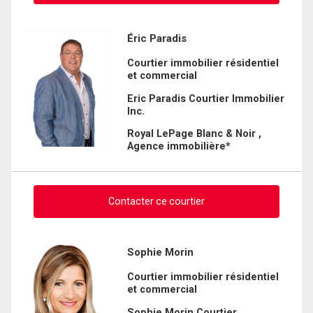
Demander des infos sur cette inscription
Éric Paradis
Courtier immobilier résidentiel
Prénom
et commercial
et
Nom
Eric Paradis Courtier Immobilier
Courriel
Inc.
Royal LePage Blanc & Noir ,
Téléphone
Agence immobilière*
(Optionnel)
Message
Contacter ce courtier
Demander des infos sur cette inscription
Sophie Morin
Courtier immobilier résidentiel
Prénom
et commercial
et
Nom
Sophie Morin Courtier