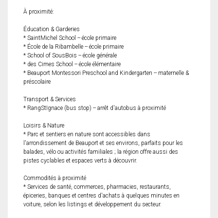
À proximité:
Éducation & Garderies
* SaintMichel School -- école primaire
* École de la Ribambelle -- école primaire
* School of SousBois -- école générale
* des Cimes School -- école élémentaire
* Beauport Montessori Preschool and Kindergarten -- maternelle &
préscolaire
Transport & Services
* RangStIgnace (bus stop) -- arrêt d'autobus à proximité
Loisirs & Nature
* Parc et sentiers en nature sont accessibles dans
l'arrondissement de Beauport et ses environs, parfaits pour les
balades, vélo ou activités familiales ; la région offre aussi des
pistes cyclables et espaces verts à découvrir.
Commodités à proximité
* Services de santé, commerces, pharmacies, restaurants,
épiceries, banques et centres d'achats à quelques minutes en
voiture, selon les listings et développement du secteur.