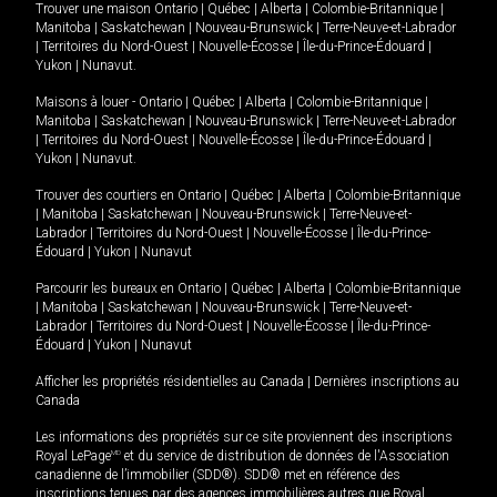
Trouver une maison
Ontario
|
Québec
|
Alberta
|
Colombie-Britannique
|
Manitoba
|
Saskatchewan
|
Nouveau-Brunswick
|
Terre-Neuve-et-Labrador
|
Territoires du Nord-Ouest
|
Nouvelle-Écosse
|
Île-du-Prince-Édouard
|
Yukon
|
Nunavut
.
Maisons à louer -
Ontario
|
Québec
|
Alberta
|
Colombie-Britannique
|
Manitoba
|
Saskatchewan
|
Nouveau-Brunswick
|
Terre-Neuve-et-Labrador
|
Territoires du Nord-Ouest
|
Nouvelle-Écosse
|
Île-du-Prince-Édouard
|
Yukon
|
Nunavut
.
Trouver des courtiers en
Ontario
|
Québec
|
Alberta
|
Colombie-Britannique
|
Manitoba
|
Saskatchewan
|
Nouveau-Brunswick
|
Terre-Neuve-et-
Labrador
|
Territoires du Nord-Ouest
|
Nouvelle-Écosse
|
Île-du-Prince-
Édouard
|
Yukon
|
Nunavut
Parcourir les bureaux en
Ontario
|
Québec
|
Alberta
|
Colombie-Britannique
|
Manitoba
|
Saskatchewan
|
Nouveau-Brunswick
|
Terre-Neuve-et-
Labrador
|
Territoires du Nord-Ouest
|
Nouvelle-Écosse
|
Île-du-Prince-
Édouard
|
Yukon
|
Nunavut
Afficher les propriétés résidentielles au Canada
|
Dernières inscriptions au
Canada
Les informations des propriétés sur ce site proviennent des inscriptions
Royal LePage
MD
et du service de distribution de données de l'Association
canadienne de l’immobilier (SDD®). SDD® met en référence des
inscriptions tenues par des agences immobilières autres que Royal