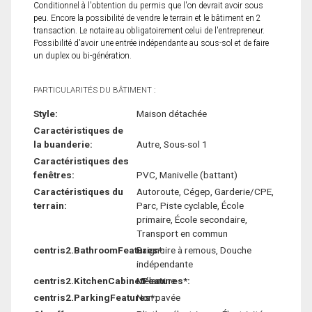
Conditionnel à l'obtention du permis que l'on devrait avoir sous
peu. Encore la possibilité de vendre le terrain et le bâtiment en 2
transaction. Le notaire au obligatoirement celui de l'entrepreneur.
Possibilité d'avoir une entrée indépendante au sous-sol et de faire
un duplex ou bi-génération.
PARTICULARITÉS DU BÂTIMENT :
Style:
Maison détachée
Caractéristiques de
la buanderie:
Autre, Sous-sol 1
Caractéristiques des
fenêtres:
PVC, Manivelle (battant)
Caractéristiques du
Autoroute, Cégep, Garderie/CPE,
terrain:
Parc, Piste cyclable, École
primaire, École secondaire,
Transport en commun
centris2.BathroomFeatures*:
Baignoire à remous, Douche
indépendante
centris2.KitchenCabinetFeatures*:
Mélamine
centris2.ParkingFeatures*:
Non pavée