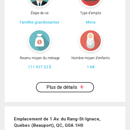
Étape de vie
Type d'emploi
Familles grandissantes
Mixte
Revenu moyen du ménage
Nombre moyen d'enfants
111 927.22 $
1.68
En cliquant sur le bouton « soumettre », vous consentez à nos conditions
d'utilisation et vous nous fournissez l'autorisation écrite de communiquer avec
Plus de détails
vous.
Emplacement de 1 Av. du Rang-St-Ignace,
Québec (Beauport), QC, G0A 1H0