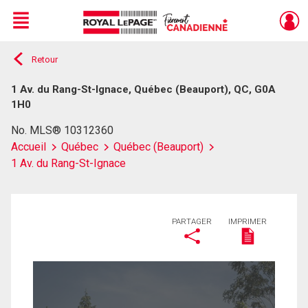
Menu
Retour
Live
En Direct
1 Av. du Rang-St-Ignace, Québec (Beauport), QC, G0A
1H0
No. MLS® 10312360
Accueil
Québec
Québec (Beauport)
1 Av. du Rang-St-Ignace
PARTAGER
IMPRIMER