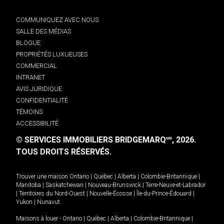
COMMUNIQUEZ AVEC NOUS
SALLE DES MÉDIAS
BLOGUE
PROPRIÉTÉS LUXUEUSES
COMMERCIAL
INTRANET
AVIS JURIDIQUE
CONFIDENTIALITÉ
TÉMOINS
ACCESSIBILITÉ
© SERVICES IMMOBILIERS BRIDGEMARQ
, 2026.
MD
TOUS DROITS RÉSERVÉS.
Trouver une maison
Ontario
|
Québec
|
Alberta
|
Colombie-Britannique
|
Manitoba
|
Saskatchewan
|
Nouveau-Brunswick
|
Terre-Neuve-et-Labrador
|
Territoires du Nord-Ouest
|
Nouvelle-Écosse
|
Île-du-Prince-Édouard
|
Yukon
|
Nunavut
.
Maisons à louer -
Ontario
|
Québec
|
Alberta
|
Colombie-Britannique
|