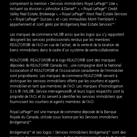
comprenant la mention « Services immobiliers Royal LePage
MD
Ltée »,
incluant sa division « Johnston & Daniel
MD
», « Royal LePage
MD
Credit
Valley Real Estate, Brokerage », « Royal LePage
MD
West Real Estate Services
», « Royal LePage
MD
Sussex », et « Les immeubles Mont-Tremblant »
appartiennent et sont gérés par Bridgemarq Real Estate Services
MD
.
Les marques de commerce MLS® ainsi que les logos qui s'y rapportent
désignent les services professionnels rendus par les membres
REALTORS® de l'ACI en vue de l'achat, de la vente et de la location de
biens immobiliers dans le cadre d'un système de vente collaborative.
REALTOR®, REALTORS® et le logo REALTOR® sont des marques
déposées de REALTOR® Canada Inc., une compagnie dont la National
Association of REALTORS® et l'Association canadienne de l’immobilier
sont propriétaires. Les marques de commerce REALTOR® servent à
distinguer les services immobiliers offerts par les courtiers et agents
immobilier en tant que membres de l'ACI. Les marques d'homologation
S.I.A.® /MLS®, Service inter-agences®, et leurs logos respectifs sont la
propriété de l'ACI, et ils servent à identifier les services immobiliers que
fournissent les courtiers et agents membres de l'ACI.
Royal LePage
MD
est une marque de commerce déposée de la Banque
Royale du Canada, utilisée sous licence par les Services immobiliers
Bridgemarq
MD
.
Bridgemarq
MD
et ses logos / Services immobiliers Bridgemarq
MD
sont des