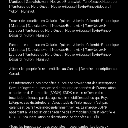
Manitoba
|
Saskatchewan
|
Nouveau-Brunswick
|
Terre-Neuve-et-Labrador
|
Territoires du Nord-Ouest
|
Nouvelle-Écosse
|
Île-du-Prince-Édouard
|
Yukon
|
Nunavut
.
Trouver des courtiers en
Ontario
|
Québec
|
Alberta
|
Colombie-Britannique
|
Manitoba
|
Saskatchewan
|
Nouveau-Brunswick
|
Terre-Neuve-et-
Labrador
|
Territoires du Nord-Ouest
|
Nouvelle-Écosse
|
Île-du-Prince-
Édouard
|
Yukon
|
Nunavut
Parcourir les bureaux en
Ontario
|
Québec
|
Alberta
|
Colombie-Britannique
|
Manitoba
|
Saskatchewan
|
Nouveau-Brunswick
|
Terre-Neuve-et-
Labrador
|
Territoires du Nord-Ouest
|
Nouvelle-Écosse
|
Île-du-Prince-
Édouard
|
Yukon
|
Nunavut
Afficher les propriétés résidentielles au Canada
|
Dernières inscriptions au
Canada
Les informations des propriétés sur ce site proviennent des inscriptions
Royal LePage
MD
et du service de distribution de données de l'Association
canadienne de l’immobilier (SDD®). SDD® met en référence des
inscriptions tenues par des agences immobilières autres que Royal
LePage et ses distributeurs. L'exactitude de l'information n'est pas
garantie et devrait être indépendamment vérifiée. La marque DDF®
appartient à l'Association canadienne de l’immobilier (ACI) et identifie le
REALTOR.ca Installation de distribution de données (SDD®).
*Tous les bureaux sont des propriétés indépendantes. Les bureaux