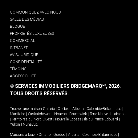
COMMUNIQUEZ AVEC NOUS
SALLE DES MÉDIAS
BLOGUE
PROPRIÉTÉS LUXUEUSES
COMMERCIAL
INTRANET
AVIS JURIDIQUE
CONFIDENTIALITÉ
TÉMOINS
ACCESSIBILITÉ
© SERVICES IMMOBILIERS BRIDGEMARQ
, 2026.
MD
TOUS DROITS RÉSERVÉS.
Trouver une maison
Ontario
|
Québec
|
Alberta
|
Colombie-Britannique
|
Manitoba
|
Saskatchewan
|
Nouveau-Brunswick
|
Terre-Neuve-et-Labrador
|
Territoires du Nord-Ouest
|
Nouvelle-Écosse
|
Île-du-Prince-Édouard
|
Yukon
|
Nunavut
.
Maisons à louer -
Ontario
|
Québec
|
Alberta
|
Colombie-Britannique
|