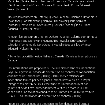
Manitoba
|
Saskatchewan
|
Nouveau-Brunswick
|
Terre-Neuve-et-Labrador
|
Territoires du Nord-Ouest
|
Nouvelle-Écosse
|
Île-du-Prince-Édouard
|
Yukon
|
Nunavut
.
Trouver des courtiers en
Ontario
|
Québec
|
Alberta
|
Colombie-Britannique
|
Manitoba
|
Saskatchewan
|
Nouveau-Brunswick
|
Terre-Neuve-et-
Labrador
|
Territoires du Nord-Ouest
|
Nouvelle-Écosse
|
Île-du-Prince-
Édouard
|
Yukon
|
Nunavut
Parcourir les bureaux en
Ontario
|
Québec
|
Alberta
|
Colombie-Britannique
|
Manitoba
|
Saskatchewan
|
Nouveau-Brunswick
|
Terre-Neuve-et-
Labrador
|
Territoires du Nord-Ouest
|
Nouvelle-Écosse
|
Île-du-Prince-
Édouard
|
Yukon
|
Nunavut
Afficher les propriétés résidentielles au Canada
|
Dernières inscriptions au
Canada
Les informations des propriétés sur ce site proviennent des inscriptions
Royal LePage
MD
et du service de distribution de données de l'Association
canadienne de l’immobilier (SDD®). SDD® met en référence des
inscriptions tenues par des agences immobilières autres que Royal
LePage et ses distributeurs. L'exactitude de l'information n'est pas
garantie et devrait être indépendamment vérifiée. La marque DDF®
appartient à l'Association canadienne de l’immobilier (ACI) et identifie le
REALTOR.ca Installation de distribution de données (SDD®).
*Tous les bureaux sont des propriétés indépendantes. Les bureaux