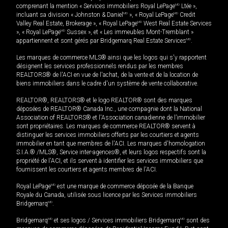
comprenant la mention « Services immobiliers Royal LePage
MD
Ltée »,
incluant sa division « Johnston & Daniel
MD
», « Royal LePage
MD
Credit
Valley Real Estate, Brokerage », « Royal LePage
MD
West Real Estate Services
», « Royal LePage
MD
Sussex », et « Les immeubles Mont-Tremblant »
appartiennent et sont gérés par Bridgemarq Real Estate Services
MD
.
Les marques de commerce MLS® ainsi que les logos qui s'y rapportent
désignent les services professionnels rendus par les membres
REALTORS® de l'ACI en vue de l'achat, de la vente et de la location de
biens immobiliers dans le cadre d'un système de vente collaborative.
REALTOR®, REALTORS® et le logo REALTOR® sont des marques
déposées de REALTOR® Canada Inc., une compagnie dont la National
Association of REALTORS® et l'Association canadienne de l’immobilier
sont propriétaires. Les marques de commerce REALTOR® servent à
distinguer les services immobiliers offerts par les courtiers et agents
immobilier en tant que membres de l'ACI. Les marques d'homologation
S.I.A.® /MLS®, Service inter-agences®, et leurs logos respectifs sont la
propriété de l'ACI, et ils servent à identifier les services immobiliers que
fournissent les courtiers et agents membres de l'ACI.
Royal LePage
MD
est une marque de commerce déposée de la Banque
Royale du Canada, utilisée sous licence par les Services immobiliers
Bridgemarq
MD
.
Bridgemarq
MD
et ses logos / Services immobiliers Bridgemarq
MD
sont des