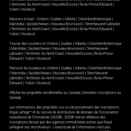
|
Territoires du Nord-Ouest
|
Nouvelle-Écosse
|
Île-du-Prince-Édouard
|
Yukon
|
Nunavut
.
Maisons à louer -
Ontario
|
Québec
|
Alberta
|
Colombie-Britannique
|
Manitoba
|
Saskatchewan
|
Nouveau-Brunswick
|
Terre-Neuve-et-Labrador
|
Territoires du Nord-Ouest
|
Nouvelle-Écosse
|
Île-du-Prince-Édouard
|
Yukon
|
Nunavut
.
Trouver des courtiers en
Ontario
|
Québec
|
Alberta
|
Colombie-Britannique
|
Manitoba
|
Saskatchewan
|
Nouveau-Brunswick
|
Terre-Neuve-et-
Labrador
|
Territoires du Nord-Ouest
|
Nouvelle-Écosse
|
Île-du-Prince-
Édouard
|
Yukon
|
Nunavut
Parcourir les bureaux en
Ontario
|
Québec
|
Alberta
|
Colombie-Britannique
|
Manitoba
|
Saskatchewan
|
Nouveau-Brunswick
|
Terre-Neuve-et-
Labrador
|
Territoires du Nord-Ouest
|
Nouvelle-Écosse
|
Île-du-Prince-
Édouard
|
Yukon
|
Nunavut
Afficher les propriétés résidentielles au Canada
|
Dernières inscriptions au
Canada
Les informations des propriétés sur ce site proviennent des inscriptions
Royal LePage
MD
et du service de distribution de données de l'Association
canadienne de l’immobilier (SDD®). SDD® met en référence des
inscriptions tenues par des agences immobilières autres que Royal
LePage et ses distributeurs. L'exactitude de l'information n'est pas