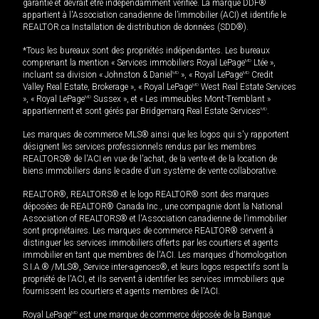
garantie et devrait être indépendamment vérifiée. La marque DDF®
appartient à l'Association canadienne de l’immobilier (ACI) et identifie le
REALTOR.ca Installation de distribution de données (SDD®).
*Tous les bureaux sont des propriétés indépendantes. Les bureaux
comprenant la mention « Services immobiliers Royal LePage
MD
Ltée »,
incluant sa division « Johnston & Daniel
MD
», « Royal LePage
MD
Credit
Valley Real Estate, Brokerage », « Royal LePage
MD
West Real Estate Services
», « Royal LePage
MD
Sussex », et « Les immeubles Mont-Tremblant »
appartiennent et sont gérés par Bridgemarq Real Estate Services
MD
.
Les marques de commerce MLS® ainsi que les logos qui s'y rapportent
désignent les services professionnels rendus par les membres
REALTORS® de l'ACI en vue de l'achat, de la vente et de la location de
biens immobiliers dans le cadre d'un système de vente collaborative.
REALTOR®, REALTORS® et le logo REALTOR® sont des marques
déposées de REALTOR® Canada Inc., une compagnie dont la National
Association of REALTORS® et l'Association canadienne de l’immobilier
sont propriétaires. Les marques de commerce REALTOR® servent à
distinguer les services immobiliers offerts par les courtiers et agents
immobilier en tant que membres de l'ACI. Les marques d'homologation
S.I.A.® /MLS®, Service inter-agences®, et leurs logos respectifs sont la
propriété de l'ACI, et ils servent à identifier les services immobiliers que
fournissent les courtiers et agents membres de l'ACI.
Royal LePage
MD
est une marque de commerce déposée de la Banque