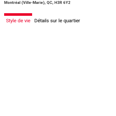
Montréal (Ville-Marie), QC, H3R 6Y2
vous nous fournissez l'autorisation écrite de communiquer avec vous.
Style de vie
Détails sur le quartier