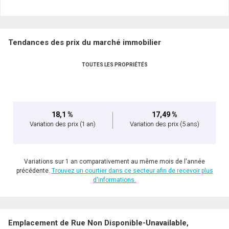
Nom
Courriel
Tendances des prix du marché immobilier
Téléphone
(Optionnel)
TOUTES LES PROPRIÉTÉS
Message
18,1 %
17,49 %
Variation des prix
(1 an)
Variation des prix
(5 ans)
Variations sur 1 an comparativement au même mois de l'année
précédente.
Trouvez un courtier dans ce secteur afin de recevoir plus
d'informations.
Emplacement de Rue Non Disponible-Unavailable,
En cliquant sur le bouton « soumettre », vous consentez à nos conditions d'utilisation et