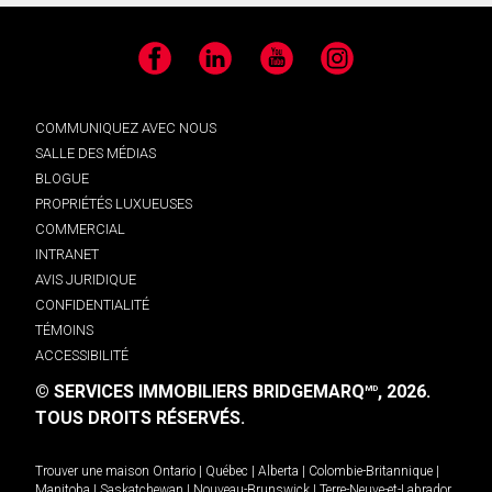
Facebook
LinkedIn
YouTube
Instagram
COMMUNIQUEZ AVEC NOUS
SALLE DES MÉDIAS
BLOGUE
PROPRIÉTÉS LUXUEUSES
COMMERCIAL
INTRANET
AVIS JURIDIQUE
CONFIDENTIALITÉ
TÉMOINS
ACCESSIBILITÉ
© SERVICES IMMOBILIERS BRIDGEMARQ
, 2026.
MD
TOUS DROITS RÉSERVÉS.
Trouver une maison
Ontario
|
Québec
|
Alberta
|
Colombie-Britannique
|
Manitoba
|
Saskatchewan
|
Nouveau-Brunswick
|
Terre-Neuve-et-Labrador