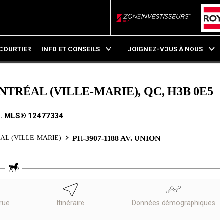
ZoneInvestisseurs RL
COURTIER
INFO ET CONSEILS
JOIGNEZ-VOUS À NOUS
ONTRÉAL (VILLE-MARIE), QC, H3B 0E5
. MLS® 12477334
AL (VILLE-MARIE)
PH-3907-1188 AV. UNION
 rue
Itinéraire
Données démographiques