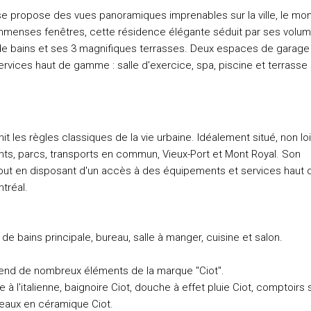
e propose des vues panoramiques imprenables sur la ville, le mon
s immenses fenêtres, cette résidence élégante séduit par ses volu
de bains et ses 3 magnifiques terrasses. Deux espaces de garage
rvices haut de gamme : salle d'exercice, spa, piscine et terrasse 
it les règles classiques de la vie urbaine. Idéalement situé, non lo
ts, parcs, transports en commun, Vieux-Port et Mont Royal. Son
 tout en disposant d'un accès à des équipements et services haut 
tréal.
 de bains principale, bureau, salle à manger, cuisine et salon.
rend de nombreux éléments de la marque "Ciot".
à l'italienne, baignoire Ciot, douche à effet pluie Ciot, comptoirs 
reaux en céramique Ciot.