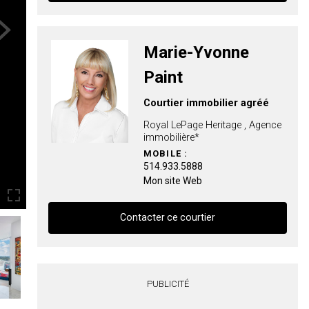
ext
Contacter ce courtier
Marie-Yvonne
Prénom
Paint
et
Nom
Courtier immobilier agréé
Courriel
Royal LePage Heritage , Agence
immobilière*
Téléphone
MOBILE :
(Optionnel)
514.933.5888
Message
Mon site Web
Contacter ce courtier
Contacter ce courtier
PUBLICITÉ
Prénom