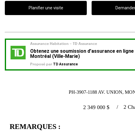
Planifier une visite
Demander 
PH-3907-1188 AV. UNION, MO
2 Ch
2 349 000
$
REMARQUES :