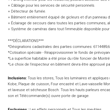
+ Câblage pour les services de sécurité personnels.
+ Détecteur de fumée.
+ Bâtiment entièrement équipé de gicleurs et d'un panneau d'
+ Éclairage de secours dans toutes les parties communes, a
+ Système de caméras dans tout l'immeuble disponible pour t
***DÉCLARATIONS***
*Désignations cadastrales des parties communes: 6114489;
*Cotisation spéciale - Réapprovisionner le fonds de prévoyan
*La superficie habitable a été prise du rôle foncier de Montré
*Le choix de l'inspecteur en bâtiment devra être approuvé par
Inclusions:
Tous les stores, Tous les luminaires et appliques
Kobe, Plaque de cuisson, Four encastré et Lave-vaisselle Mono
et laveuse et sécheuse Bosch. Tous les hauts parleurs encast
son et Télécommande(s) ouvre porte de garage.
Exclusions :
Les effets personnels et Tous les meubles.