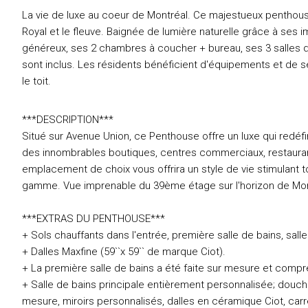
La vie de luxe au coeur de Montréal. Ce majestueux penthous
Royal et le fleuve. Baignée de lumière naturelle grâce à se
généreux, ses 2 chambres à coucher + bureau, ses 3 salles 
sont inclus. Les résidents bénéficient d'équipements et de se
le toit.
***DESCRIPTION***
Situé sur Avenue Union, ce Penthouse offre un luxe qui redéfin
des innombrables boutiques, centres commerciaux, restauran
emplacement de choix vous offrira un style de vie stimulant
gamme. Vue imprenable du 39ème étage sur l'horizon de Mon
***EXTRAS DU PENTHOUSE***
+ Sols chauffants dans l'entrée, première salle de bains, salle
+ Dalles Maxfine (59``x 59`` de marque Ciot).
+ La première salle de bains a été faite sur mesure et comp
+ Salle de bains principale entièrement personnalisée; douche 
mesure, miroirs personnalisés, dalles en céramique Ciot, car