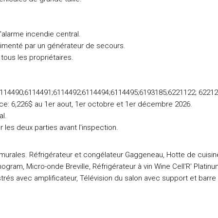
alarme incendie central.
limenté par un générateur de secours.
ous les propriétaires.
6114490;6114491;6114492;6114494;6114495;6193185;6221122; 62212
ce: 6,226$ au 1er aout, 1er octobre et 1er décembre 2026.
al.
 les deux parties avant l'inspection.
 murales. Réfrigérateur et congélateur Gaggeneau, Hotte de cuisin
gram, Micro-onde Breville, Réfrigérateur à vin Wine Cell'R' Platin
rés avec amplificateur, Télévision du salon avec support et barre