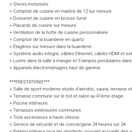
+ Stores motorisés.
+ Comptoir de cuisine en marbre de 12`sur mesure.
+ Dosseret de cuisine en bronze fumé.
+ Placards de cuisine sur mesure.
+ Ventilation de la hotte de cuisine personnalisée.
+ Comptoir de la buanderie en quartz.
+ Étagères sur mesure dans la buanderie.
+ Système audio intégré, câbles Ethernet, câbles HDMI et ext
+ Lustre dans la salle à manger et 5 lampes pendulaires dans 
+ Appareils électroménagers haut de gamme
***PRESTATIONS***
+ Salle de sport moderne studio d'aérobic, sauna, terrasse et
+ Terrasse commune sur le toit et salon au 41ème étage.
+ Piscine intérieure.
+ Terrasses extérieures communes.
+ Trois ascenseurs à haute vitesse.
+ Service de sécurité et de conciergerie 24 heures sur 24.
+ Parking intérieur pour les résidents, pouvant accueillir des v