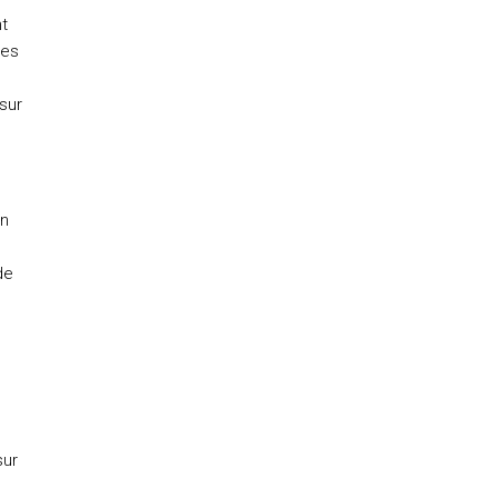
d'utilisation et vous nous fournissez l'autorisation écrite de
t
communiquer avec vous.
mes
sur
in
de
sur