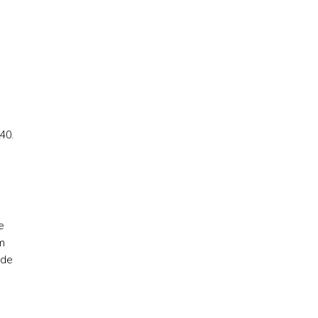
40.
e
um
 de