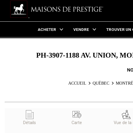
ACHETER
VENDRE
TROUVER UN 
Live
En Direct
PH-3907-1188 AV. UNION, M
NO
ACCUEIL
QUÉBEC
MONTRÉ
Détails
Carte
Vue de la