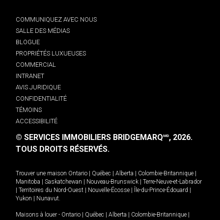
COMMUNIQUEZ AVEC NOUS
SALLE DES MÉDIAS
BLOGUE
PROPRIÉTÉS LUXUEUSES
COMMERCIAL
INTRANET
AVIS JURIDIQUE
CONFIDENTIALITÉ
TÉMOINS
ACCESSIBILITÉ
© SERVICES IMMOBILIERS BRIDGEMARQ
, 2026.
MD
TOUS DROITS RÉSERVÉS.
Trouver une maison
Ontario
|
Québec
|
Alberta
|
Colombie-Britannique
|
Manitoba
|
Saskatchewan
|
Nouveau-Brunswick
|
Terre-Neuve-et-Labrador
|
Territoires du Nord-Ouest
|
Nouvelle-Écosse
|
Île-du-Prince-Édouard
|
Yukon
|
Nunavut
.
Maisons à louer -
Ontario
|
Québec
|
Alberta
|
Colombie-Britannique
|