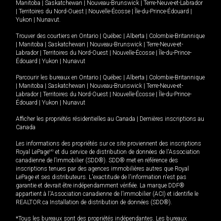
Manitoba
|
Saskatchewan
|
Nouveau-Brunswick
|
Terre-Neuve-et-Labrador
|
Territoires du Nord-Ouest
|
Nouvelle-Écosse
|
Île-du-Prince-Édouard
|
Yukon
|
Nunavut
.
Trouver des courtiers en
Ontario
|
Québec
|
Alberta
|
Colombie-Britannique
|
Manitoba
|
Saskatchewan
|
Nouveau-Brunswick
|
Terre-Neuve-et-
Labrador
|
Territoires du Nord-Ouest
|
Nouvelle-Écosse
|
Île-du-Prince-
Édouard
|
Yukon
|
Nunavut
Parcourir les bureaux en
Ontario
|
Québec
|
Alberta
|
Colombie-Britannique
|
Manitoba
|
Saskatchewan
|
Nouveau-Brunswick
|
Terre-Neuve-et-
Labrador
|
Territoires du Nord-Ouest
|
Nouvelle-Écosse
|
Île-du-Prince-
Édouard
|
Yukon
|
Nunavut
Afficher les propriétés résidentielles au Canada
|
Dernières inscriptions au
Canada
Les informations des propriétés sur ce site proviennent des inscriptions
Royal LePage
MD
et du service de distribution de données de l'Association
canadienne de l’immobilier (SDD®). SDD® met en référence des
inscriptions tenues par des agences immobilières autres que Royal
LePage et ses distributeurs. L'exactitude de l'information n'est pas
garantie et devrait être indépendamment vérifiée. La marque DDF®
appartient à l'Association canadienne de l’immobilier (ACI) et identifie le
REALTOR.ca Installation de distribution de données (SDD®).
*Tous les bureaux sont des propriétés indépendantes. Les bureaux