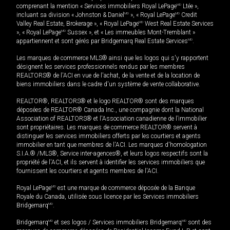
comprenant la mention « Services immobiliers Royal LePage
MD
Ltée »,
incluant sa division « Johnston & Daniel
MD
», « Royal LePage
MD
Credit
Valley Real Estate, Brokerage », « Royal LePage
MD
West Real Estate Services
», « Royal LePage
MD
Sussex », et « Les immeubles Mont-Tremblant »
appartiennent et sont gérés par Bridgemarq Real Estate Services
MD
.
Les marques de commerce MLS® ainsi que les logos qui s'y rapportent
désignent les services professionnels rendus par les membres
REALTORS® de l'ACI en vue de l'achat, de la vente et de la location de
biens immobiliers dans le cadre d'un système de vente collaborative.
REALTOR®, REALTORS® et le logo REALTOR® sont des marques
déposées de REALTOR® Canada Inc., une compagnie dont la National
Association of REALTORS® et l'Association canadienne de l’immobilier
sont propriétaires. Les marques de commerce REALTOR® servent à
distinguer les services immobiliers offerts par les courtiers et agents
immobilier en tant que membres de l'ACI. Les marques d'homologation
S.I.A.® /MLS®, Service inter-agences®, et leurs logos respectifs sont la
propriété de l'ACI, et ils servent à identifier les services immobiliers que
fournissent les courtiers et agents membres de l'ACI.
Royal LePage
MD
est une marque de commerce déposée de la Banque
Royale du Canada, utilisée sous licence par les Services immobiliers
Bridgemarq
MD
.
Bridgemarq
MD
et ses logos / Services immobiliers Bridgemarq
MD
sont des