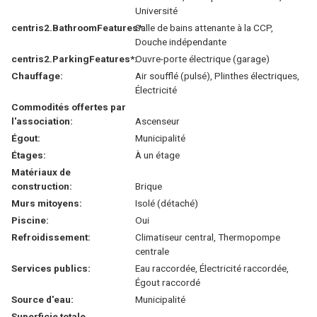
Université
centris2.BathroomFeatures*:
Salle de bains attenante à la CCP,
Douche indépendante
centris2.ParkingFeatures*:
Ouvre-porte électrique (garage)
Chauffage:
Air soufflé (pulsé), Plinthes électriques,
Électricité
Commodités offertes par
l'association:
Ascenseur
Égout:
Municipalité
Étages:
À un étage
Matériaux de
construction:
Brique
Murs mitoyens:
Isolé (détaché)
Piscine:
Oui
Refroidissement:
Climatiseur central, Thermopompe
centrale
Services publics:
Eau raccordée, Électricité raccordée,
Égout raccordé
Source d'eau:
Municipalité
Superficie totale