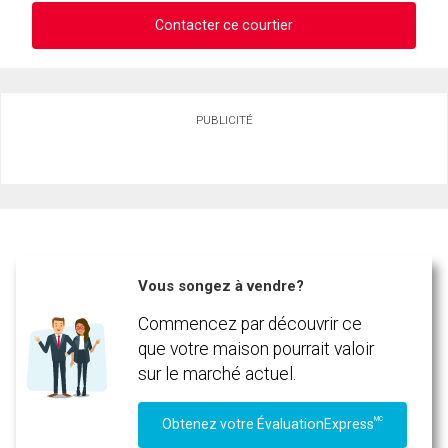
Contacter ce courtier
Demander des infos sur cette inscription
PUBLICITÉ
Prénom
et
Nom
Courriel
Téléphone
(Optionnel)
Vous songez à vendre?
Message
Commencez par découvrir ce
que votre maison pourrait valoir
sur le marché actuel.
MC
Obtenez votre ÉvaluationExpress