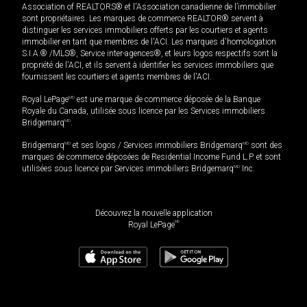
Association of REALTORS® et l'Association canadienne de l’immobilier
sont propriétaires. Les marques de commerce REALTOR® servent à
distinguer les services immobiliers offerts par les courtiers et agents
immobilier en tant que membres de l'ACI. Les marques d'homologation
S.I.A.® /MLS®, Service inter-agences®, et leurs logos respectifs sont la
propriété de l'ACI, et ils servent à identifier les services immobiliers que
fournissent les courtiers et agents membres de l'ACI.
Royal LePage
MD
est une marque de commerce déposée de la Banque
Royale du Canada, utilisée sous licence par les Services immobiliers
Bridgemarq
MD
.
Bridgemarq
MD
et ses logos / Services immobiliers Bridgemarq
MD
sont des
marques de commerce déposées de Residential Income Fund L.P. et sont
utilisées sous licence par Services immobiliers Bridgemarq
MD
Inc.
Découvrez la nouvelle application
MD
Royal LePage
399 000
$
Planifier une visite
Demander plus d'information