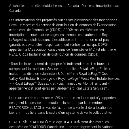
Afficher les propriétés résidentielles au Canada
|
Dernières inscriptions au
Canada
Les informations des propriétés sur ce site proviennent des inscriptions
Royal LePage
MD
et du service de distribution de données de l'Association
canadienne de l’immobilier (SDD®). SDD® met en référence des
inscriptions tenues par des agences immobilières autres que Royal
LePage et ses distributeurs. L'exactitude de l'information n'est pas
garantie et devrait être indépendamment vérifiée. La marque DDF®
appartient à l'Association canadienne de l’immobilier (ACI) et identifie le
REALTOR.ca Installation de distribution de données (SDD®).
*Tous les bureaux sont des propriétés indépendantes. Les bureaux
comprenant la mention « Services immobiliers Royal LePage
MD
Ltée »,
incluant sa division « Johnston & Daniel
MD
», « Royal LePage
MD
Credit
Valley Real Estate, Brokerage », « Royal LePage
MD
West Real Estate Services
», « Royal LePage
MD
Sussex », et « Les immeubles Mont-Tremblant »
appartiennent et sont gérés par Bridgemarq Real Estate Services
MD
.
Les marques de commerce MLS® ainsi que les logos qui s'y rapportent
désignent les services professionnels rendus par les membres
REALTORS® de l'ACI en vue de l'achat, de la vente et de la location de
biens immobiliers dans le cadre d'un système de vente collaborative.
REALTOR®, REALTORS® et le logo REALTOR® sont des marques
déposées de REALTOR® Canada Inc., une compagnie dont la National