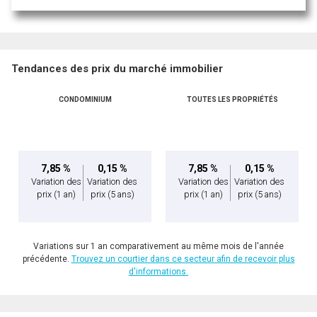
Tendances des prix du marché immobilier
CONDOMINIUM
TOUTES LES PROPRIÉTÉS
En cliquant sur le bouton « soumettre », vous consentez à nos conditions d'utilisation et
vous nous fournissez l'autorisation écrite de communiquer avec vous.
7,85 %
0,15 %
7,85 %
0,15 %
Variation des
Variation des
Variation des
Variation des
prix
(1 an)
prix
(5 ans)
prix
(1 an)
prix
(5 ans)
Variations sur 1 an comparativement au même mois de l'année
précédente.
Trouvez un courtier dans ce secteur afin de recevoir plus
d'informations.