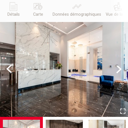
Détails
Carte
Données démographiques
Vue de la r
Previous
Next