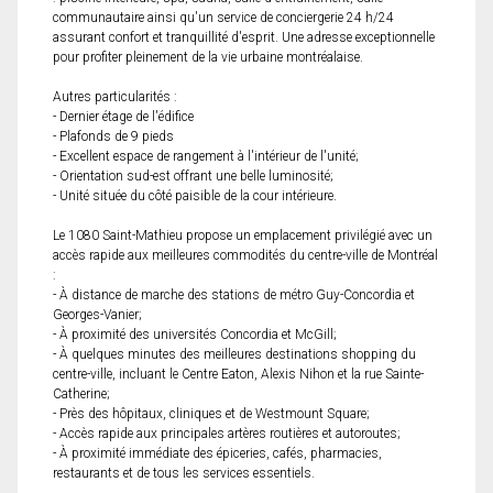
communautaire ainsi qu'un service de conciergerie 24 h/24
assurant confort et tranquillité d'esprit. Une adresse exceptionnelle
pour profiter pleinement de la vie urbaine montréalaise.
Autres particularités :
- Dernier étage de l'édifice
- Plafonds de 9 pieds
- Excellent espace de rangement à l'intérieur de l'unité;
- Orientation sud-est offrant une belle luminosité;
- Unité située du côté paisible de la cour intérieure.
Le 1080 Saint-Mathieu propose un emplacement privilégié avec un
accès rapide aux meilleures commodités du centre-ville de Montréal
:
- À distance de marche des stations de métro Guy-Concordia et
Georges-Vanier;
- À proximité des universités Concordia et McGill;
- À quelques minutes des meilleures destinations shopping du
centre-ville, incluant le Centre Eaton, Alexis Nihon et la rue Sainte-
Catherine;
- Près des hôpitaux, cliniques et de Westmount Square;
- Accès rapide aux principales artères routières et autoroutes;
- À proximité immédiate des épiceries, cafés, pharmacies,
restaurants et de tous les services essentiels.