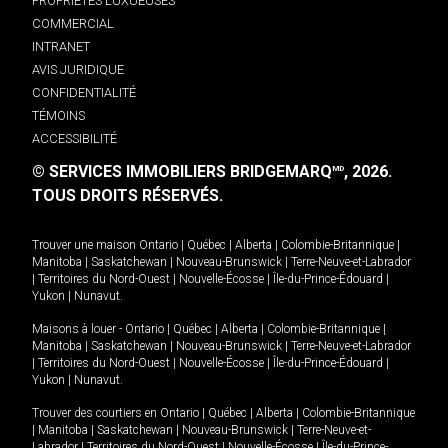
PROPRIÉTÉS LUXUEUSES
COMMERCIAL
INTRANET
AVIS JURIDIQUE
CONFIDENTIALITÉ
TÉMOINS
ACCESSIBILITÉ
© SERVICES IMMOBILIERS BRIDGEMARQ
, 2026.
MD
TOUS DROITS RÉSERVÉS.
Trouver une maison
Ontario
|
Québec
|
Alberta
|
Colombie-Britannique
|
Manitoba
|
Saskatchewan
|
Nouveau-Brunswick
|
Terre-Neuve-et-Labrador
|
Territoires du Nord-Ouest
|
Nouvelle-Écosse
|
Île-du-Prince-Édouard
|
Yukon
|
Nunavut
.
Maisons à louer -
Ontario
|
Québec
|
Alberta
|
Colombie-Britannique
|
Manitoba
|
Saskatchewan
|
Nouveau-Brunswick
|
Terre-Neuve-et-Labrador
|
Territoires du Nord-Ouest
|
Nouvelle-Écosse
|
Île-du-Prince-Édouard
|
Yukon
|
Nunavut
.
Trouver des courtiers en
Ontario
|
Québec
|
Alberta
|
Colombie-Britannique
|
Manitoba
|
Saskatchewan
|
Nouveau-Brunswick
|
Terre-Neuve-et-
Labrador
|
Territoires du Nord-Ouest
|
Nouvelle-Écosse
|
Île-du-Prince-