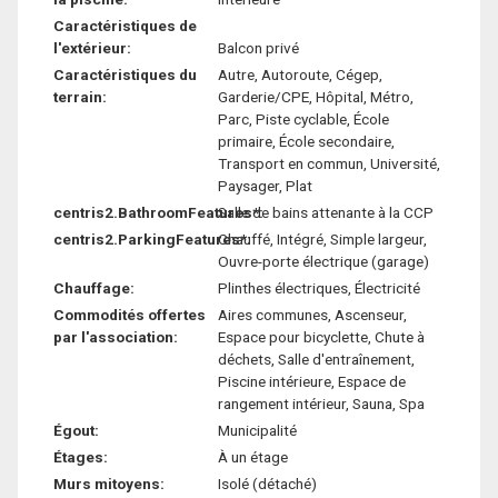
Caractéristiques de
l'extérieur:
Balcon privé
Caractéristiques du
Autre, Autoroute, Cégep,
terrain:
Garderie/CPE, Hôpital, Métro,
Parc, Piste cyclable, École
primaire, École secondaire,
Transport en commun, Université,
Paysager, Plat
centris2.BathroomFeatures*:
Salle de bains attenante à la CCP
centris2.ParkingFeatures*:
Chauffé, Intégré, Simple largeur,
Ouvre-porte électrique (garage)
Chauffage:
Plinthes électriques, Électricité
Commodités offertes
Aires communes, Ascenseur,
par l'association:
Espace pour bicyclette, Chute à
déchets, Salle d'entraînement,
Piscine intérieure, Espace de
rangement intérieur, Sauna, Spa
Égout:
Municipalité
Étages:
À un étage
Murs mitoyens:
Isolé (détaché)