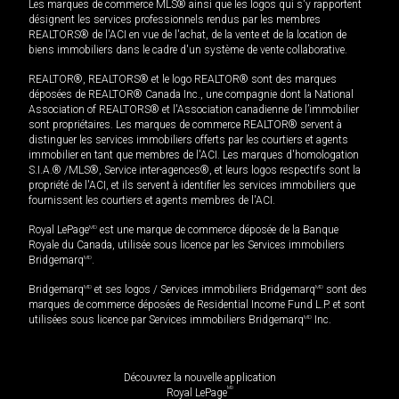
Les marques de commerce MLS® ainsi que les logos qui s'y rapportent
désignent les services professionnels rendus par les membres
REALTORS® de l'ACI en vue de l'achat, de la vente et de la location de
biens immobiliers dans le cadre d'un système de vente collaborative.
REALTOR®, REALTORS® et le logo REALTOR® sont des marques
déposées de REALTOR® Canada Inc., une compagnie dont la National
Association of REALTORS® et l'Association canadienne de l’immobilier
sont propriétaires. Les marques de commerce REALTOR® servent à
distinguer les services immobiliers offerts par les courtiers et agents
immobilier en tant que membres de l'ACI. Les marques d'homologation
S.I.A.® /MLS®, Service inter-agences®, et leurs logos respectifs sont la
propriété de l'ACI, et ils servent à identifier les services immobiliers que
fournissent les courtiers et agents membres de l'ACI.
Royal LePage
MD
est une marque de commerce déposée de la Banque
Royale du Canada, utilisée sous licence par les Services immobiliers
Bridgemarq
MD
.
Bridgemarq
MD
et ses logos / Services immobiliers Bridgemarq
MD
sont des
marques de commerce déposées de Residential Income Fund L.P. et sont
utilisées sous licence par Services immobiliers Bridgemarq
MD
Inc.
Découvrez la nouvelle application
MD
Royal LePage