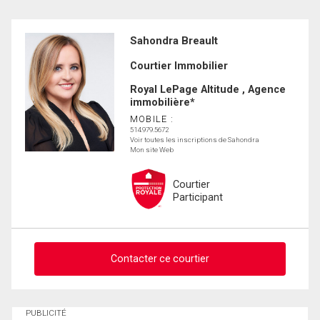
Sahondra Breault
Courtier Immobilier
Royal LePage Altitude , Agence
immobilière*
MOBILE :
514.979.5672
Voir toutes les inscriptions de Sahondra
Mon site Web
Courtier
Participant
Contacter ce courtier
Demander des infos sur cette inscription
PUBLICITÉ