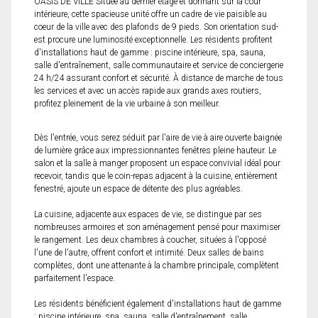
OASIS DE VILLE Située au dernier étage et donnant sur la cour
intérieure, cette spacieuse unité offre un cadre de vie paisible au
coeur de la ville avec des plafonds de 9 pieds. Son orientation sud-
est procure une luminosité exceptionnelle. Les résidents profitent
d'installations haut de gamme : piscine intérieure, spa, sauna,
salle d'entraînement, salle communautaire et service de conciergerie
24 h/24 assurant confort et sécurité. À distance de marche de tous
les services et avec un accès rapide aux grands axes routiers,
profitez pleinement de la vie urbaine à son meilleur.
Dès l'entrée, vous serez séduit par l'aire de vie à aire ouverte baignée
de lumière grâce aux impressionnantes fenêtres pleine hauteur. Le
salon et la salle à manger proposent un espace convivial idéal pour
recevoir, tandis que le coin-repas adjacent à la cuisine, entièrement
fenestré, ajoute un espace de détente des plus agréables.
La cuisine, adjacente aux espaces de vie, se distingue par ses
nombreuses armoires et son aménagement pensé pour maximiser
le rangement. Les deux chambres à coucher, situées à l'opposé
l'une de l'autre, offrent confort et intimité. Deux salles de bains
complètes, dont une attenante à la chambre principale, complètent
parfaitement l'espace.
Les résidents bénéficient également d'installations haut de gamme
: piscine intérieure, spa, sauna, salle d'entraînement, salle