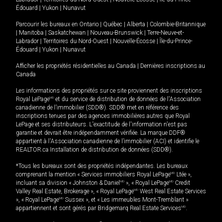
Édouard
|
Yukon
|
Nunavut
Parcourir les bureaux en
Ontario
|
Québec
|
Alberta
|
Colombie-Britannique
|
Manitoba
|
Saskatchewan
|
Nouveau-Brunswick
|
Terre-Neuve-et-
Labrador
|
Territoires du Nord-Ouest
|
Nouvelle-Écosse
|
Île-du-Prince-
Édouard
|
Yukon
|
Nunavut
Afficher les propriétés résidentielles au Canada
|
Dernières inscriptions au
Canada
Les informations des propriétés sur ce site proviennent des inscriptions
Royal LePage
MD
et du service de distribution de données de l'Association
canadienne de l’immobilier (SDD®). SDD® met en référence des
inscriptions tenues par des agences immobilières autres que Royal
LePage et ses distributeurs. L'exactitude de l'information n'est pas
garantie et devrait être indépendamment vérifiée. La marque DDF®
appartient à l'Association canadienne de l’immobilier (ACI) et identifie le
REALTOR.ca Installation de distribution de données (SDD®).
*Tous les bureaux sont des propriétés indépendantes. Les bureaux
comprenant la mention « Services immobiliers Royal LePage
MD
Ltée »,
incluant sa division « Johnston & Daniel
MD
», « Royal LePage
MD
Credit
Valley Real Estate, Brokerage », « Royal LePage
MD
West Real Estate Services
», « Royal LePage
MD
Sussex », et « Les immeubles Mont-Tremblant »
appartiennent et sont gérés par Bridgemarq Real Estate Services
MD
.