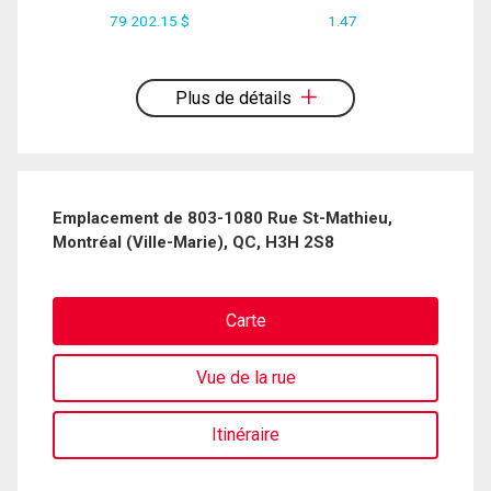
79 202.15 $
1.47
En cliquant sur le bouton « soumettre », vous consentez à nos conditions
d'utilisation et vous nous fournissez l'autorisation écrite de communiquer avec
vous.
Plus de détails
Emplacement de 803-1080 Rue St-Mathieu,
Montréal (Ville-Marie), QC, H3H 2S8
Carte
Vue de la rue
Itinéraire