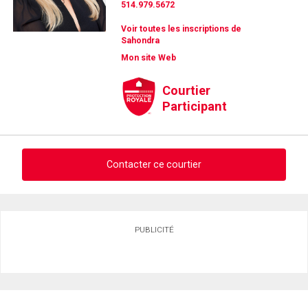
514.979.5672
Voir toutes les inscriptions de
Sahondra
Mon site Web
Courtier
Participant
Contacter ce courtier
Demander des infos sur cette inscription
PUBLICITÉ
Prénom
et
Nom
Courriel