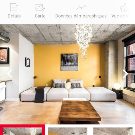
Détails
Carte
Données démographiques
Vue de la r
Previous
Next