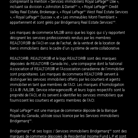
comprenant la mention « Services immobiliers Royal LePage
MD
Ltée »,
incluant sa division « Johnston & Daniel
MD
», « Royal LePage
MD
Credit
Valley Real Estate, Brokerage », « Royal LePage
MD
West Real Estate Services
», « Royal LePage
MD
Sussex », et « Les immeubles Mont-Tremblant »
appartiennent et sont gérés par Bridgemarq Real Estate Services
MD
.
Les marques de commerce MLS® ainsi que les logos qui s'y rapportent
désignent les services professionnels rendus par les membres
REALTORS® de l'ACI en vue de l'achat, de la vente et de la location de
biens immobiliers dans le cadre d'un système de vente collaborative.
REALTOR®, REALTORS® et le logo REALTOR® sont des marques
déposées de REALTOR® Canada Inc., une compagnie dont la National
Association of REALTORS® et l'Association canadienne de l’immobilier
sont propriétaires. Les marques de commerce REALTOR® servent à
distinguer les services immobiliers offerts par les courtiers et agents
immobilier en tant que membres de l'ACI. Les marques d'homologation
S.I.A.® /MLS®, Service inter-agences®, et leurs logos respectifs sont la
propriété de l'ACI, et ils servent à identifier les services immobiliers que
fournissent les courtiers et agents membres de l'ACI.
Royal LePage
MD
est une marque de commerce déposée de la Banque
Royale du Canada, utilisée sous licence par les Services immobiliers
Bridgemarq
MD
.
Bridgemarq
MD
et ses logos / Services immobiliers Bridgemarq
MD
sont des
marques de commerce déposées de Residential Income Fund L.P. et sont