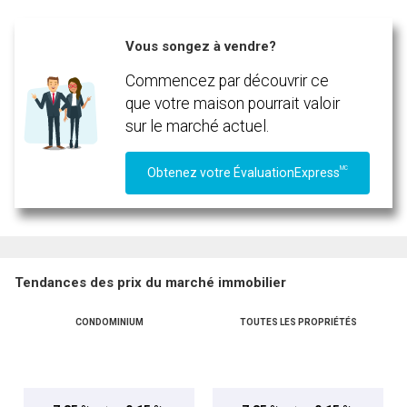
Téléphone
(Optionnel)
Vous songez à vendre?
Message
Commencez par découvrir ce
que votre maison pourrait valoir
sur le marché actuel.
MC
Obtenez votre ÉvaluationExpress
Tendances des prix du marché immobilier
CONDOMINIUM
TOUTES LES PROPRIÉTÉS
En cliquant sur le bouton « soumettre », vous consentez à nos conditions d'utilisation et
vous nous fournissez l'autorisation écrite de communiquer avec vous.