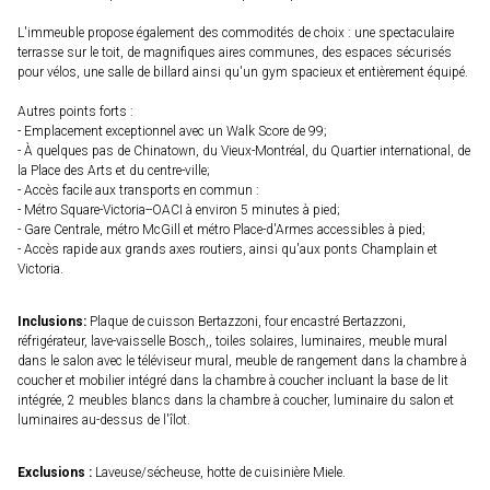
L'immeuble propose également des commodités de choix : une spectaculaire
terrasse sur le toit, de magnifiques aires communes, des espaces sécurisés
pour vélos, une salle de billard ainsi qu'un gym spacieux et entièrement équipé.
Autres points forts :
- Emplacement exceptionnel avec un Walk Score de 99;
- À quelques pas de Chinatown, du Vieux-Montréal, du Quartier international, de
la Place des Arts et du centre-ville;
- Accès facile aux transports en commun :
- Métro Square-Victoria--OACI à environ 5 minutes à pied;
- Gare Centrale, métro McGill et métro Place-d'Armes accessibles à pied;
- Accès rapide aux grands axes routiers, ainsi qu'aux ponts Champlain et
Victoria.
Inclusions:
Plaque de cuisson Bertazzoni, four encastré Bertazzoni,
réfrigérateur, lave-vaisselle Bosch,, toiles solaires, luminaires, meuble mural
dans le salon avec le téléviseur mural, meuble de rangement dans la chambre à
coucher et mobilier intégré dans la chambre à coucher incluant la base de lit
intégrée, 2 meubles blancs dans la chambre à coucher, luminaire du salon et
luminaires au-dessus de l'îlot.
Exclusions :
Laveuse/sécheuse, hotte de cuisinière Miele.