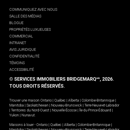
COMMUNIQUEZ AVEC NOUS
SALLE DES MÉDIAS
BLOGUE
PROPRIÉTÉS LUXUEUSES
COMMERCIAL
INTRANET
AVIS JURIDIQUE
CONFIDENTIALITÉ
TÉMOINS
ACCESSIBILITÉ
© SERVICES IMMOBILIERS BRIDGEMARQ
, 2026.
MD
TOUS DROITS RÉSERVÉS.
Trouver une maison
Ontario
|
Québec
|
Alberta
|
Colombie-Britannique
|
Manitoba
|
Saskatchewan
|
Nouveau-Brunswick
|
Terre-Neuve-et-Labrador
|
Territoires du Nord-Ouest
|
Nouvelle-Écosse
|
Île-du-Prince-Édouard
|
Yukon
|
Nunavut
.
Maisons à louer -
Ontario
|
Québec
|
Alberta
|
Colombie-Britannique
|
Manitoba
|
Saskatchewan
|
Nouveau-Brunswick
|
Terre-Neuve-et-Labrador