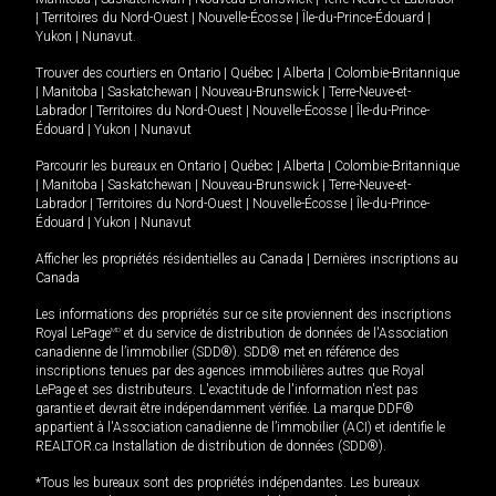
|
Territoires du Nord-Ouest
|
Nouvelle-Écosse
|
Île-du-Prince-Édouard
|
Yukon
|
Nunavut
.
Trouver des courtiers en
Ontario
|
Québec
|
Alberta
|
Colombie-Britannique
|
Manitoba
|
Saskatchewan
|
Nouveau-Brunswick
|
Terre-Neuve-et-
Labrador
|
Territoires du Nord-Ouest
|
Nouvelle-Écosse
|
Île-du-Prince-
Édouard
|
Yukon
|
Nunavut
Parcourir les bureaux en
Ontario
|
Québec
|
Alberta
|
Colombie-Britannique
|
Manitoba
|
Saskatchewan
|
Nouveau-Brunswick
|
Terre-Neuve-et-
Labrador
|
Territoires du Nord-Ouest
|
Nouvelle-Écosse
|
Île-du-Prince-
Édouard
|
Yukon
|
Nunavut
Afficher les propriétés résidentielles au Canada
|
Dernières inscriptions au
Canada
Les informations des propriétés sur ce site proviennent des inscriptions
Royal LePage
MD
et du service de distribution de données de l'Association
canadienne de l’immobilier (SDD®). SDD® met en référence des
inscriptions tenues par des agences immobilières autres que Royal
LePage et ses distributeurs. L'exactitude de l'information n'est pas
garantie et devrait être indépendamment vérifiée. La marque DDF®
appartient à l'Association canadienne de l’immobilier (ACI) et identifie le
REALTOR.ca Installation de distribution de données (SDD®).
*Tous les bureaux sont des propriétés indépendantes. Les bureaux