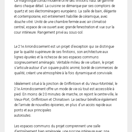
Ce magnifique condo moderne offre des finitions haut de gamme
dans chaque détail. La cuisine se démarque par ses comptoirs de
quartz et ses électroménagers européens. La salle de bain, élégante
et contemporaine, est entièrement habillée de céramique, avec
douche vitré. Unité de une chambre fermée avec air climatisé
central, espace de vie ouvert avec grande fenestration et vue sur la
cour intérieure. Rangement privé au sous-sol.
Le 21e Arrondissement est un projet d'exception qui se distingue
par la qualité supérieure de ses finitions, son architecture aux
lignes épurées et la richesse de ses espaces communs
soigneusement aménagés. Véritable milieu de vie urbain, le projet
s'articule autour d'un square public animé, bordé de commerces de
qualité, créant une atmosphère à la fois dynamique et conviviale.
Idéalement situé à la jonction de Griffintown et du Vieux-Montréal, le
21e Arrondissement offre un mode de vie où tout est accessible à
pied. En moins de 20 minutes de marche, on rejoint le centre-ville, le
Vieux-Port, Griffintown et Chinatown. Le secteur bénéficie également
de l'arrivée de nouvelles épiceries, en plus d'un accès rapide aux
ponts et aux principales
autoroutes.
Les espaces communs du projet comprennent une salle
d'entraînement bien aménagée, une piscine intérieure avec spa,