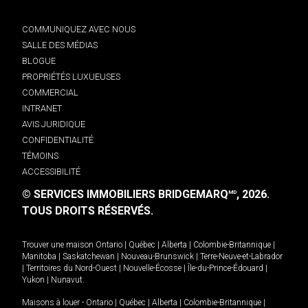
COMMUNIQUEZ AVEC NOUS
SALLE DES MÉDIAS
BLOGUE
PROPRIÉTÉS LUXUEUSES
COMMERCIAL
INTRANET
AVIS JURIDIQUE
CONFIDENTIALITÉ
TÉMOINS
ACCESSIBILITÉ
© SERVICES IMMOBILIERS BRIDGEMARQ
, 2026.
MD
TOUS DROITS RÉSERVÉS.
Trouver une maison
Ontario
|
Québec
|
Alberta
|
Colombie-Britannique
|
Manitoba
|
Saskatchewan
|
Nouveau-Brunswick
|
Terre-Neuve-et-Labrador
|
Territoires du Nord-Ouest
|
Nouvelle-Écosse
|
Île-du-Prince-Édouard
|
Yukon
|
Nunavut
.
Maisons à louer -
Ontario
|
Québec
|
Alberta
|
Colombie-Britannique
|