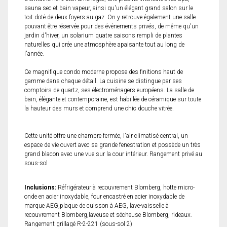
sauna sec et bain vapeur, ainsi qu'un élégant grand salon sur le
toit doté de deux foyers au gaz. On y retrouve également une salle
pouvant être réservée pour des événements privés, de même qu'un
jardin d'hiver, un solarium quatre saisons rempli de plantes
naturelles qui crée une atmosphère apaisante tout au long de
l'année.
Ce magnifique condo moderne propose des finitions haut de
gamme dans chaque détail. La cuisine se distingue par ses
comptoirs de quartz, ses électroménagers européens. La salle de
bain, élégante et contemporaine, est habillée de céramique sur toute
la hauteur des murs et comprend une chic douche vitrée.
Cette unité offre une chambre fermée, l'air climatisé central, un
espace de vie ouvert avec sa grande fenestration et possède un très
grand blacon avec une vue sur la cour intérieur. Rangement privé au
sous-sol
Inclusions:
Réfrigérateur à recouvrement Blomberg, hotte micro-
onde en acier inoxydable, four encastré en acier inoxydable de
marque AEG,plaque de cuisson à AEG, lave-vaisselle à
recouvrement Blomberg,laveuse et sécheuse Blomberg, rideaux.
Rangement grillagé R-2-221 (sous-sol 2)