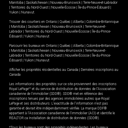
Manitoba
|
Saskatchewan
|
Nouveau-Brunswick
|
Terre-Neuve-et-Labrador
|
Territoires du Nord-Ouest
|
Nouvelle-Écosse
|
Île-du-Prince-Édouard
|
Yukon
|
Nunavut
.
Trouver des courtiers en
Ontario
|
Québec
|
Alberta
|
Colombie-Britannique
|
Manitoba
|
Saskatchewan
|
Nouveau-Brunswick
|
Terre-Neuve-et-
Labrador
|
Territoires du Nord-Ouest
|
Nouvelle-Écosse
|
Île-du-Prince-
Édouard
|
Yukon
|
Nunavut
Parcourir les bureaux en
Ontario
|
Québec
|
Alberta
|
Colombie-Britannique
|
Manitoba
|
Saskatchewan
|
Nouveau-Brunswick
|
Terre-Neuve-et-
Labrador
|
Territoires du Nord-Ouest
|
Nouvelle-Écosse
|
Île-du-Prince-
Édouard
|
Yukon
|
Nunavut
Afficher les propriétés résidentielles au Canada
|
Dernières inscriptions au
Canada
Les informations des propriétés sur ce site proviennent des inscriptions
Royal LePage
MD
et du service de distribution de données de l'Association
canadienne de l’immobilier (SDD®). SDD® met en référence des
inscriptions tenues par des agences immobilières autres que Royal
LePage et ses distributeurs. L'exactitude de l'information n'est pas
garantie et devrait être indépendamment vérifiée. La marque DDF®
appartient à l'Association canadienne de l’immobilier (ACI) et identifie le
REALTOR.ca Installation de distribution de données (SDD®).
*Tous les bureaux sont des propriétés indépendantes. Les bureaux