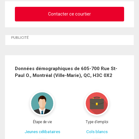
Contacter ce courtier
Demander des infos sur cette inscription
PUBLICITÉ
Prénom
et
Nom
Courriel
Données démographiques de 605-700 Rue St-
Paul O., Montréal (Ville-Marie), QC, H3C 0X2
Téléphone
(Optionnel)
Message
Étape de vie
Type d'emploi
Jeunes célibataires
Cols blancs