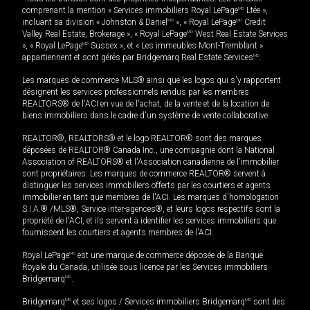
comprenant la mention « Services immobiliers Royal LePage
MD
Ltée »,
incluant sa division « Johnston & Daniel
MD
», « Royal LePage
MD
Credit
Valley Real Estate, Brokerage », « Royal LePage
MD
West Real Estate Services
», « Royal LePage
MD
Sussex », et « Les immeubles Mont-Tremblant »
appartiennent et sont gérés par Bridgemarq Real Estate Services
MD
.
Les marques de commerce MLS® ainsi que les logos qui s'y rapportent
désignent les services professionnels rendus par les membres
REALTORS® de l'ACI en vue de l'achat, de la vente et de la location de
biens immobiliers dans le cadre d'un système de vente collaborative.
REALTOR®, REALTORS® et le logo REALTOR® sont des marques
déposées de REALTOR® Canada Inc., une compagnie dont la National
Association of REALTORS® et l'Association canadienne de l’immobilier
sont propriétaires. Les marques de commerce REALTOR® servent à
distinguer les services immobiliers offerts par les courtiers et agents
immobilier en tant que membres de l'ACI. Les marques d'homologation
S.I.A.® /MLS®, Service inter-agences®, et leurs logos respectifs sont la
propriété de l'ACI, et ils servent à identifier les services immobiliers que
fournissent les courtiers et agents membres de l'ACI.
Royal LePage
MD
est une marque de commerce déposée de la Banque
Royale du Canada, utilisée sous licence par les Services immobiliers
Bridgemarq
MD
.
Bridgemarq
MD
et ses logos / Services immobiliers Bridgemarq
MD
sont des