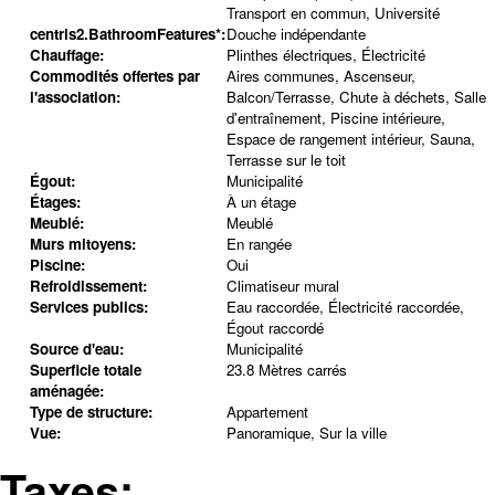
Transport en commun, Université
centris2.BathroomFeatures*:
Douche indépendante
Chauffage:
Plinthes électriques, Électricité
Commodités offertes par
Aires communes, Ascenseur,
l'association:
Balcon/Terrasse, Chute à déchets, Salle
d'entraînement, Piscine intérieure,
Espace de rangement intérieur, Sauna,
Terrasse sur le toit
Égout:
Municipalité
Étages:
À un étage
Meublé:
Meublé
Murs mitoyens:
En rangée
Piscine:
Oui
Refroidissement:
Climatiseur mural
Services publics:
Eau raccordée, Électricité raccordée,
Égout raccordé
Source d'eau:
Municipalité
Superficie totale
23.8 Mètres carrés
aménagée:
Type de structure:
Appartement
Vue:
Panoramique, Sur la ville
Taxes: