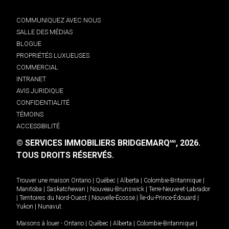
COMMUNIQUEZ AVEC NOUS
SALLE DES MÉDIAS
BLOGUE
PROPRIÉTÉS LUXUEUSES
COMMERCIAL
INTRANET
AVIS JURIDIQUE
CONFIDENTIALITÉ
TÉMOINS
ACCESSIBILITÉ
© SERVICES IMMOBILIERS BRIDGEMARQ
, 2026.
MD
TOUS DROITS RÉSERVÉS.
Trouver une maison
Ontario
|
Québec
|
Alberta
|
Colombie-Britannique
|
Manitoba
|
Saskatchewan
|
Nouveau-Brunswick
|
Terre-Neuve-et-Labrador
|
Territoires du Nord-Ouest
|
Nouvelle-Écosse
|
Île-du-Prince-Édouard
|
Yukon
|
Nunavut
.
Maisons à louer -
Ontario
|
Québec
|
Alberta
|
Colombie-Britannique
|