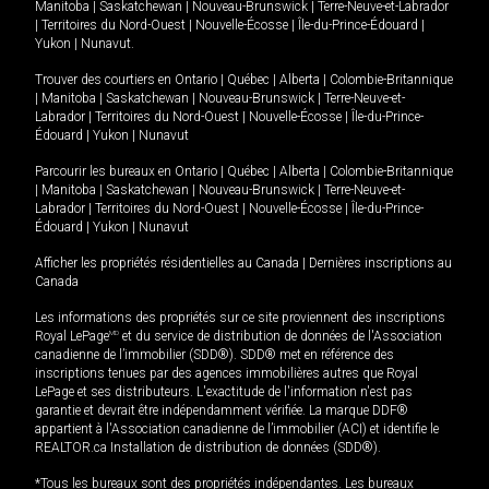
Manitoba
|
Saskatchewan
|
Nouveau-Brunswick
|
Terre-Neuve-et-Labrador
|
Territoires du Nord-Ouest
|
Nouvelle-Écosse
|
Île-du-Prince-Édouard
|
Yukon
|
Nunavut
.
Trouver des courtiers en
Ontario
|
Québec
|
Alberta
|
Colombie-Britannique
|
Manitoba
|
Saskatchewan
|
Nouveau-Brunswick
|
Terre-Neuve-et-
Labrador
|
Territoires du Nord-Ouest
|
Nouvelle-Écosse
|
Île-du-Prince-
Édouard
|
Yukon
|
Nunavut
Parcourir les bureaux en
Ontario
|
Québec
|
Alberta
|
Colombie-Britannique
|
Manitoba
|
Saskatchewan
|
Nouveau-Brunswick
|
Terre-Neuve-et-
Labrador
|
Territoires du Nord-Ouest
|
Nouvelle-Écosse
|
Île-du-Prince-
Édouard
|
Yukon
|
Nunavut
Afficher les propriétés résidentielles au Canada
|
Dernières inscriptions au
Canada
Les informations des propriétés sur ce site proviennent des inscriptions
Royal LePage
MD
et du service de distribution de données de l'Association
canadienne de l’immobilier (SDD®). SDD® met en référence des
inscriptions tenues par des agences immobilières autres que Royal
LePage et ses distributeurs. L'exactitude de l'information n'est pas
garantie et devrait être indépendamment vérifiée. La marque DDF®
appartient à l'Association canadienne de l’immobilier (ACI) et identifie le
REALTOR.ca Installation de distribution de données (SDD®).
*Tous les bureaux sont des propriétés indépendantes. Les bureaux