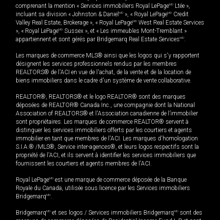
comprenant la mention « Services immobiliers Royal LePage
MD
Ltée »,
incluant sa division « Johnston & Daniel
MD
», « Royal LePage
MD
Credit
Valley Real Estate, Brokerage », « Royal LePage
MD
West Real Estate Services
», « Royal LePage
MD
Sussex », et « Les immeubles Mont-Tremblant »
appartiennent et sont gérés par Bridgemarq Real Estate Services
MD
.
Les marques de commerce MLS® ainsi que les logos qui s'y rapportent
désignent les services professionnels rendus par les membres
REALTORS® de l'ACI en vue de l'achat, de la vente et de la location de
biens immobiliers dans le cadre d'un système de vente collaborative.
REALTOR®, REALTORS® et le logo REALTOR® sont des marques
déposées de REALTOR® Canada Inc., une compagnie dont la National
Association of REALTORS® et l'Association canadienne de l’immobilier
sont propriétaires. Les marques de commerce REALTOR® servent à
distinguer les services immobiliers offerts par les courtiers et agents
immobilier en tant que membres de l'ACI. Les marques d'homologation
S.I.A.® /MLS®, Service inter-agences®, et leurs logos respectifs sont la
propriété de l'ACI, et ils servent à identifier les services immobiliers que
fournissent les courtiers et agents membres de l'ACI.
Royal LePage
MD
est une marque de commerce déposée de la Banque
Royale du Canada, utilisée sous licence par les Services immobiliers
Bridgemarq
MD
.
Bridgemarq
MD
et ses logos / Services immobiliers Bridgemarq
MD
sont des