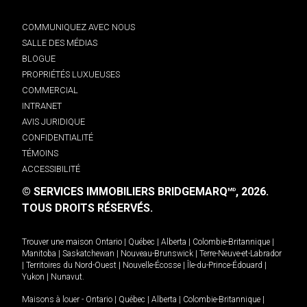
COMMUNIQUEZ AVEC NOUS
SALLE DES MÉDIAS
BLOGUE
PROPRIÉTÉS LUXUEUSES
COMMERCIAL
INTRANET
AVIS JURIDIQUE
CONFIDENTIALITÉ
TÉMOINS
ACCESSIBILITÉ
© SERVICES IMMOBILIERS BRIDGEMARQ
, 2026.
MD
TOUS DROITS RÉSERVÉS.
Trouver une maison
Ontario
|
Québec
|
Alberta
|
Colombie-Britannique
|
Manitoba
|
Saskatchewan
|
Nouveau-Brunswick
|
Terre-Neuve-et-Labrador
|
Territoires du Nord-Ouest
|
Nouvelle-Écosse
|
Île-du-Prince-Édouard
|
Yukon
|
Nunavut
.
Maisons à louer -
Ontario
|
Québec
|
Alberta
|
Colombie-Britannique
|