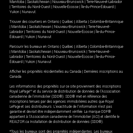
Manitoba
|
Saskatchewan
|
Nouveau-Brunswick
|
Terre-Neuve-et-Labrador
|
Territoires du Nord-Ouest
|
Nouvelle-Écosse
|
Île-du-Prince-Édouard
|
Yukon
|
Nunavut
.
Trouver des courtiers en
Ontario
|
Québec
|
Alberta
|
Colombie-Britannique
|
Manitoba
|
Saskatchewan
|
Nouveau-Brunswick
|
Terre-Neuve-et-
Labrador
|
Territoires du Nord-Ouest
|
Nouvelle-Écosse
|
Île-du-Prince-
Édouard
|
Yukon
|
Nunavut
Parcourir les bureaux en
Ontario
|
Québec
|
Alberta
|
Colombie-Britannique
|
Manitoba
|
Saskatchewan
|
Nouveau-Brunswick
|
Terre-Neuve-et-
Labrador
|
Territoires du Nord-Ouest
|
Nouvelle-Écosse
|
Île-du-Prince-
Édouard
|
Yukon
|
Nunavut
Afficher les propriétés résidentielles au Canada
|
Dernières inscriptions au
Canada
Les informations des propriétés sur ce site proviennent des inscriptions
Royal LePage
MD
et du service de distribution de données de l'Association
canadienne de l’immobilier (SDD®). SDD® met en référence des
inscriptions tenues par des agences immobilières autres que Royal
LePage et ses distributeurs. L'exactitude de l'information n'est pas
garantie et devrait être indépendamment vérifiée. La marque DDF®
appartient à l'Association canadienne de l’immobilier (ACI) et identifie le
REALTOR.ca Installation de distribution de données (SDD®).
*Tous les bureaux sont des propriétés indépendantes. Les bureaux