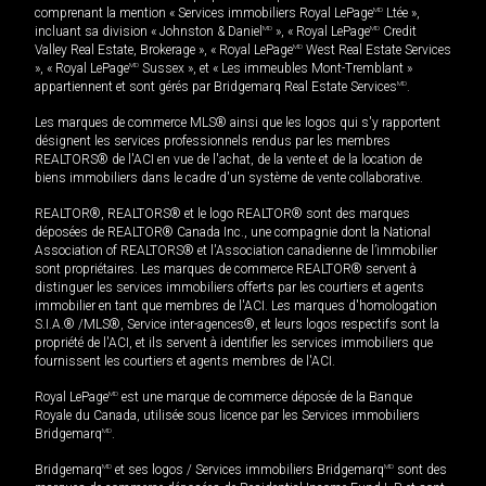
comprenant la mention « Services immobiliers Royal LePage
MD
Ltée »,
incluant sa division « Johnston & Daniel
MD
», « Royal LePage
MD
Credit
Valley Real Estate, Brokerage », « Royal LePage
MD
West Real Estate Services
», « Royal LePage
MD
Sussex », et « Les immeubles Mont-Tremblant »
appartiennent et sont gérés par Bridgemarq Real Estate Services
MD
.
Les marques de commerce MLS® ainsi que les logos qui s'y rapportent
désignent les services professionnels rendus par les membres
REALTORS® de l'ACI en vue de l'achat, de la vente et de la location de
biens immobiliers dans le cadre d'un système de vente collaborative.
REALTOR®, REALTORS® et le logo REALTOR® sont des marques
déposées de REALTOR® Canada Inc., une compagnie dont la National
Association of REALTORS® et l'Association canadienne de l’immobilier
sont propriétaires. Les marques de commerce REALTOR® servent à
distinguer les services immobiliers offerts par les courtiers et agents
immobilier en tant que membres de l'ACI. Les marques d'homologation
S.I.A.® /MLS®, Service inter-agences®, et leurs logos respectifs sont la
propriété de l'ACI, et ils servent à identifier les services immobiliers que
fournissent les courtiers et agents membres de l'ACI.
Royal LePage
MD
est une marque de commerce déposée de la Banque
Royale du Canada, utilisée sous licence par les Services immobiliers
Bridgemarq
MD
.
Bridgemarq
MD
et ses logos / Services immobiliers Bridgemarq
MD
sont des