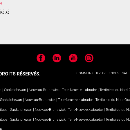
e
iété
Facebook
LinkedIn
YouTube
Instagram
ROITS RÉSERVÉS.
COMMUNIQUEZ AVEC NOUS
SALL
a
|
Saskatchewan
|
Nouveau-Brunswick
|
Terre-Neuve-et-Labrador
|
Territoires du Nord
Saskatchewan
|
Nouveau-Brunswick
|
Terre-Neuve-et-Labrador
|
Territoires du Nord-Ou
itoba
|
Saskatchewan
|
Nouveau-Brunswick
|
Terre-Neuve-et-Labrador
|
Territoires du 
itoba
|
Saskatchewan
|
Nouveau-Brunswick
|
Terre-Neuve-et-Labrador
|
Territoires du 
da