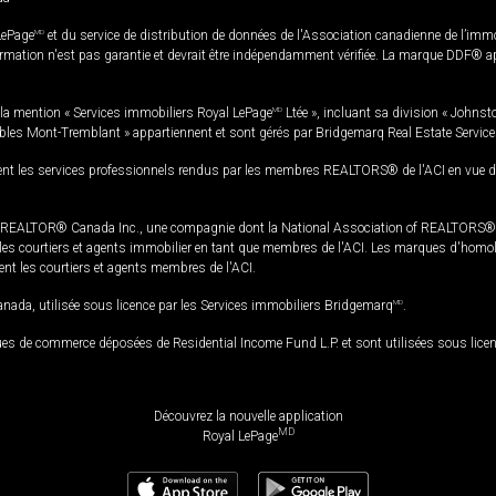
LePage
MD
et du service de distribution de données de l'Association canadienne de l’im
rmation n'est pas garantie et devrait être indépendamment vérifiée. La marque DDF® appa
la mention « Services immobiliers Royal LePage
MD
Ltée », incluant sa division « Johnst
bles Mont-Tremblant » appartiennent et sont gérés par Bridgemarq Real Estate Servic
 les services professionnels rendus par les membres REALTORS® de l'ACI en vue de l'a
TOR® Canada Inc., une compagnie dont la National Association of REALTORS® et l'
s courtiers et agents immobilier en tant que membres de l'ACI. Les marques d'homolog
ssent les courtiers et agents membres de l'ACI.
da, utilisée sous licence par les Services immobiliers Bridgemarq
MD
.
s de commerce déposées de Residential Income Fund L.P. et sont utilisées sous lice
Découvrez la nouvelle application
MD
Royal LePage