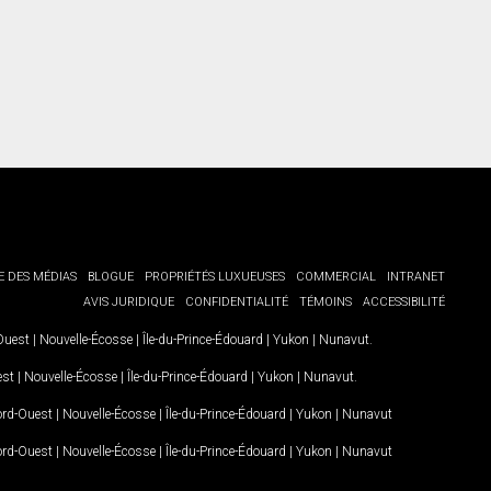
E DES MÉDIAS
BLOGUE
PROPRIÉTÉS LUXUEUSES
COMMERCIAL
INTRANET
AVIS JURIDIQUE
CONFIDENTIALITÉ
TÉMOINS
ACCESSIBILITÉ
-Ouest
|
Nouvelle-Écosse
|
Île-du-Prince-Édouard
|
Yukon
|
Nunavut
.
est
|
Nouvelle-Écosse
|
Île-du-Prince-Édouard
|
Yukon
|
Nunavut
.
Nord-Ouest
|
Nouvelle-Écosse
|
Île-du-Prince-Édouard
|
Yukon
|
Nunavut
Nord-Ouest
|
Nouvelle-Écosse
|
Île-du-Prince-Édouard
|
Yukon
|
Nunavut