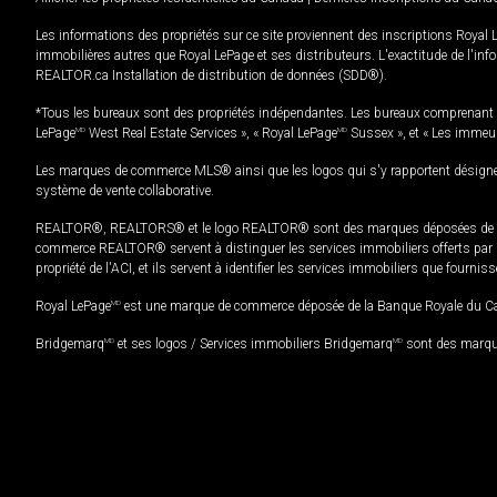
Les informations des propriétés sur ce site proviennent des inscriptions Royal 
immobilières autres que Royal LePage et ses distributeurs. L'exactitude de l'info
REALTOR.ca Installation de distribution de données (SDD®).
*Tous les bureaux sont des propriétés indépendantes. Les bureaux comprenant 
LePage
MD
West Real Estate Services », « Royal LePage
MD
Sussex », et « Les immeu
Les marques de commerce MLS® ainsi que les logos qui s'y rapportent désignent
système de vente collaborative.
REALTOR®, REALTORS® et le logo REALTOR® sont des marques déposées de REAL
commerce REALTOR® servent à distinguer les services immobiliers offerts par le
propriété de l'ACI, et ils servent à identifier les services immobiliers que fourni
Royal LePage
MD
est une marque de commerce déposée de la Banque Royale du Cana
Bridgemarq
MD
et ses logos / Services immobiliers Bridgemarq
MD
sont des marque