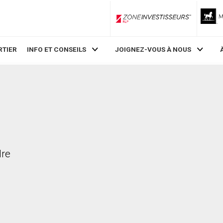
ZoneInvestisseurs RLP
RTIER
INFO ET CONSEILS
JOIGNEZ-VOUS À NOUS
dre