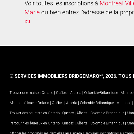
Voir toutes les inscriptions à
Montreal Vill
Marie
ou bien entrez l'adresse de la propr
ici
.
© SERVICES IMMOBILIERS BRIDGEMARQ
, 2026.
TOUS D
MD
Trouver une maison
Ontario
|
Québec
|
Alberta
|
Colombie-Britannique
|
Manitob
Maisons à louer -
Ontario
|
Québec
|
Alberta
|
Colombie-Britannique
|
Manitoba
|
Trouver des courtiers en
Ontario
|
Québec
|
Alberta
|
Colombie-Britannique
|
Man
Parcourir les bureaux en
Ontario
|
Québec
|
Alberta
|
Colombie-Britannique
|
Man
Afficher les propriétés résidentielles au Canada
|
Dernières inscriptions au Cana