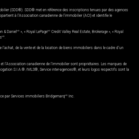
mobilier (SDD®). SDD® met en référence des inscriptions tenues par des agences
rtient à l'Association canadienne de l’immobilier (ACI) et identifie le
on & Daniel
MD
», « Royal LePage
MD
Credit Valley Real Estate, Brokerage », « Royal
es
MD
.
chat, de la vente et de la location de biens immobiliers dans le cadre d'un
Association canadienne de l’immobilier sont propriétaires. Les marques de
ation S.I.A.® /MLS®, Service inter-agences®, et leurs logos respectifs sont la
nce par Services immobiliers Bridgemarq
MD
Inc.