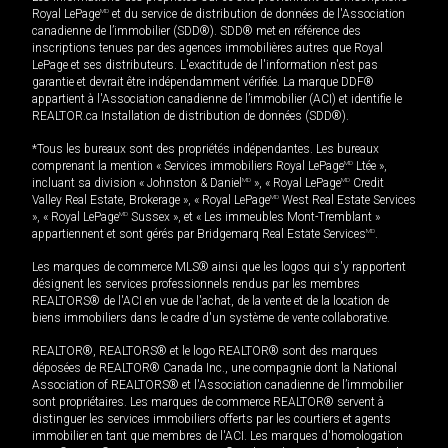
Royal LePage
MD
et du service de distribution de données de l'Association
canadienne de l’immobilier (SDD®). SDD® met en référence des
inscriptions tenues par des agences immobilières autres que Royal
LePage et ses distributeurs. L'exactitude de l'information n'est pas
garantie et devrait être indépendamment vérifiée. La marque DDF®
appartient à l'Association canadienne de l’immobilier (ACI) et identifie le
REALTOR.ca Installation de distribution de données (SDD®).
*Tous les bureaux sont des propriétés indépendantes. Les bureaux
comprenant la mention « Services immobiliers Royal LePage
MD
Ltée »,
incluant sa division « Johnston & Daniel
MD
», « Royal LePage
MD
Credit
Valley Real Estate, Brokerage », « Royal LePage
MD
West Real Estate Services
», « Royal LePage
MD
Sussex », et « Les immeubles Mont-Tremblant »
appartiennent et sont gérés par Bridgemarq Real Estate Services
MD
.
Les marques de commerce MLS® ainsi que les logos qui s'y rapportent
désignent les services professionnels rendus par les membres
REALTORS® de l'ACI en vue de l'achat, de la vente et de la location de
biens immobiliers dans le cadre d'un système de vente collaborative.
REALTOR®, REALTORS® et le logo REALTOR® sont des marques
déposées de REALTOR® Canada Inc., une compagnie dont la National
Association of REALTORS® et l'Association canadienne de l’immobilier
sont propriétaires. Les marques de commerce REALTOR® servent à
distinguer les services immobiliers offerts par les courtiers et agents
immobilier en tant que membres de l'ACI. Les marques d'homologation