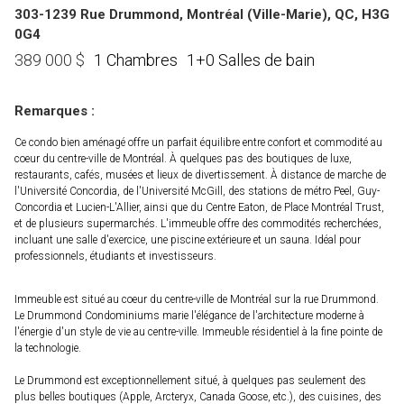
303-1239 Rue Drummond, Montréal (Ville-Marie), QC, H3G
0G4
1 Chambres
1+0 Salles de bain
389 000
$
Remarques :
Ce condo bien aménagé offre un parfait équilibre entre confort et commodité au
coeur du centre-ville de Montréal. À quelques pas des boutiques de luxe,
restaurants, cafés, musées et lieux de divertissement. À distance de marche de
l'Université Concordia, de l'Université McGill, des stations de métro Peel, Guy-
Concordia et Lucien-L'Allier, ainsi que du Centre Eaton, de Place Montréal Trust,
et de plusieurs supermarchés. L'immeuble offre des commodités recherchées,
incluant une salle d'exercice, une piscine extérieure et un sauna. Idéal pour
professionnels, étudiants et investisseurs.
Immeuble est situé au coeur du centre-ville de Montréal sur la rue Drummond.
Le Drummond Condominiums marie l'élégance de l'architecture moderne à
l'énergie d'un style de vie au centre-ville. Immeuble résidentiel à la fine pointe de
la technologie.
Le Drummond est exceptionnellement situé, à quelques pas seulement des
plus belles boutiques (Apple, Arcteryx, Canada Goose, etc.), des cuisines, des