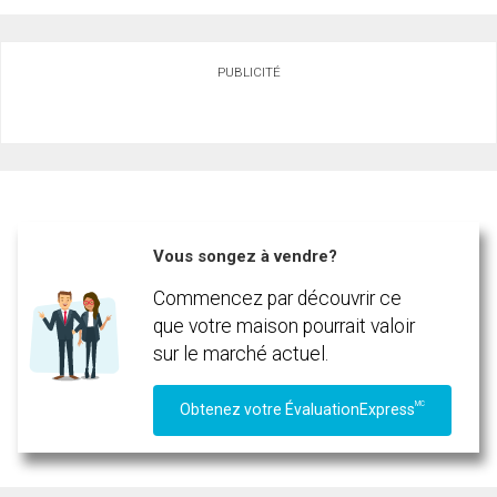
Demander des infos sur cette inscription
PUBLICITÉ
Prénom
et
Nom
Courriel
Téléphone
(Optionnel)
Vous songez à vendre?
Message
Commencez par découvrir ce
que votre maison pourrait valoir
sur le marché actuel.
MC
Obtenez votre ÉvaluationExpress