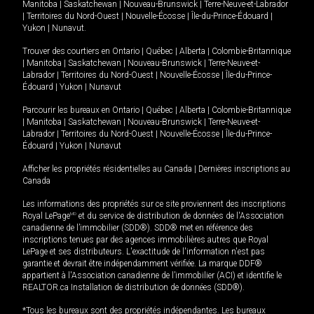
Manitoba
|
Saskatchewan
|
Nouveau-Brunswick
|
Terre-Neuve-et-Labrador
|
Territoires du Nord-Ouest
|
Nouvelle-Écosse
|
Île-du-Prince-Édouard
|
Yukon
|
Nunavut
.
Trouver des courtiers en
Ontario
|
Québec
|
Alberta
|
Colombie-Britannique
|
Manitoba
|
Saskatchewan
|
Nouveau-Brunswick
|
Terre-Neuve-et-
Labrador
|
Territoires du Nord-Ouest
|
Nouvelle-Écosse
|
Île-du-Prince-
Édouard
|
Yukon
|
Nunavut
Parcourir les bureaux en
Ontario
|
Québec
|
Alberta
|
Colombie-Britannique
|
Manitoba
|
Saskatchewan
|
Nouveau-Brunswick
|
Terre-Neuve-et-
Labrador
|
Territoires du Nord-Ouest
|
Nouvelle-Écosse
|
Île-du-Prince-
Édouard
|
Yukon
|
Nunavut
Afficher les propriétés résidentielles au Canada
|
Dernières inscriptions au
Canada
Les informations des propriétés sur ce site proviennent des inscriptions
Royal LePage
MD
et du service de distribution de données de l'Association
canadienne de l’immobilier (SDD®). SDD® met en référence des
inscriptions tenues par des agences immobilières autres que Royal
LePage et ses distributeurs. L'exactitude de l'information n'est pas
garantie et devrait être indépendamment vérifiée. La marque DDF®
appartient à l'Association canadienne de l’immobilier (ACI) et identifie le
REALTOR.ca Installation de distribution de données (SDD®).
*Tous les bureaux sont des propriétés indépendantes. Les bureaux