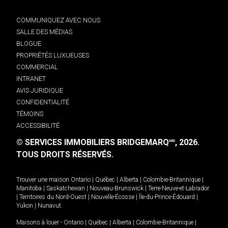
COMMUNIQUEZ AVEC NOUS
SALLE DES MÉDIAS
BLOGUE
PROPRIÉTÉS LUXUEUSES
COMMERCIAL
INTRANET
AVIS JURIDIQUE
CONFIDENTIALITÉ
TÉMOINS
ACCESSIBILITÉ
© SERVICES IMMOBILIERS BRIDGEMARQ
, 2026.
MD
TOUS DROITS RÉSERVÉS.
Trouver une maison
Ontario
|
Québec
|
Alberta
|
Colombie-Britannique
|
Manitoba
|
Saskatchewan
|
Nouveau-Brunswick
|
Terre-Neuve-et-Labrador
|
Territoires du Nord-Ouest
|
Nouvelle-Écosse
|
Île-du-Prince-Édouard
|
Yukon
|
Nunavut
.
Maisons à louer -
Ontario
|
Québec
|
Alberta
|
Colombie-Britannique
|