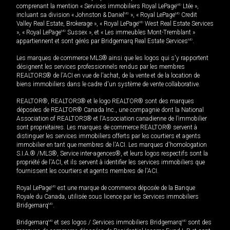
comprenant la mention « Services immobiliers Royal LePage
MD
Ltée »,
incluant sa division « Johnston & Daniel
MD
», « Royal LePage
MD
Credit
Valley Real Estate, Brokerage », « Royal LePage
MD
West Real Estate Services
», « Royal LePage
MD
Sussex », et « Les immeubles Mont-Tremblant »
appartiennent et sont gérés par Bridgemarq Real Estate Services
MD
.
Les marques de commerce MLS® ainsi que les logos qui s'y rapportent
désignent les services professionnels rendus par les membres
REALTORS® de l'ACI en vue de l'achat, de la vente et de la location de
biens immobiliers dans le cadre d'un système de vente collaborative.
REALTOR®, REALTORS® et le logo REALTOR® sont des marques
déposées de REALTOR® Canada Inc., une compagnie dont la National
Association of REALTORS® et l'Association canadienne de l’immobilier
sont propriétaires. Les marques de commerce REALTOR® servent à
distinguer les services immobiliers offerts par les courtiers et agents
immobilier en tant que membres de l'ACI. Les marques d'homologation
S.I.A.® /MLS®, Service inter-agences®, et leurs logos respectifs sont la
propriété de l'ACI, et ils servent à identifier les services immobiliers que
fournissent les courtiers et agents membres de l'ACI.
Royal LePage
MD
est une marque de commerce déposée de la Banque
Royale du Canada, utilisée sous licence par les Services immobiliers
Bridgemarq
MD
.
Bridgemarq
MD
et ses logos / Services immobiliers Bridgemarq
MD
sont des