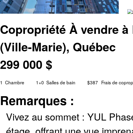
Copropriété À vendre à 
(Ville-Marie), Québec
299 000
$
1
Chambre
1+0
Salles de bain
$387
Frais de coprop
Remarques :
Vivez au sommet : YUL Phase 
étage, offrant une vue imprena