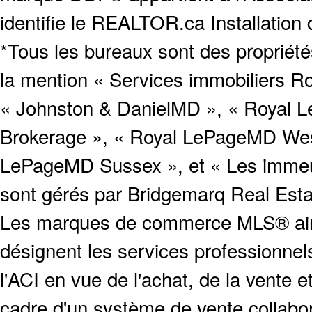
identifie le REALTOR.ca Installation
*Tous les bureaux sont des proprié
la mention « Services immobiliers Ro
« Johnston & DanielMD », « Royal L
Brokerage », « Royal LePageMD West
LePageMD Sussex », et « Les immeub
sont gérés par Bridgemarq Real Est
Les marques de commerce MLS® ainsi
désignent les services profession
l'ACI en vue de l'achat, de la vente e
cadre d'un système de vente collabor