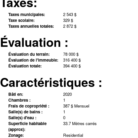
Taxes:
Taxes municipales:
2 543 $
Taxe scolaire:
329 $
Taxes annuelles totales:
2 872 $
Évaluation :
Évaluation du terrain:
78 000 $
Évaluation de l'immeuble:
316 400 $
Évaluation totale:
394 400 $
Caractéristiques :
Bâti en:
2020
Chambres :
1
Frais de copropriété :
387 $ Mensuel
Salle(s) de bains :
1
Salle(s) d'eau :
0
Superficie habitable
33.7 Mètres carrés
(approx):
Zonage:
Residential