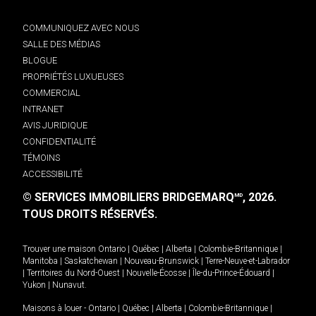
COMMUNIQUEZ AVEC NOUS
SALLE DES MÉDIAS
BLOGUE
PROPRIÉTÉS LUXUEUSES
COMMERCIAL
INTRANET
AVIS JURIDIQUE
CONFIDENTIALITÉ
TÉMOINS
ACCESSIBILITÉ
© SERVICES IMMOBILIERS BRIDGEMARQ
, 2026.
MD
TOUS DROITS RÉSERVÉS.
Trouver une maison
Ontario
|
Québec
|
Alberta
|
Colombie-Britannique
|
Manitoba
|
Saskatchewan
|
Nouveau-Brunswick
|
Terre-Neuve-et-Labrador
|
Territoires du Nord-Ouest
|
Nouvelle-Écosse
|
Île-du-Prince-Édouard
|
Yukon
|
Nunavut
.
Maisons à louer -
Ontario
|
Québec
|
Alberta
|
Colombie-Britannique
|