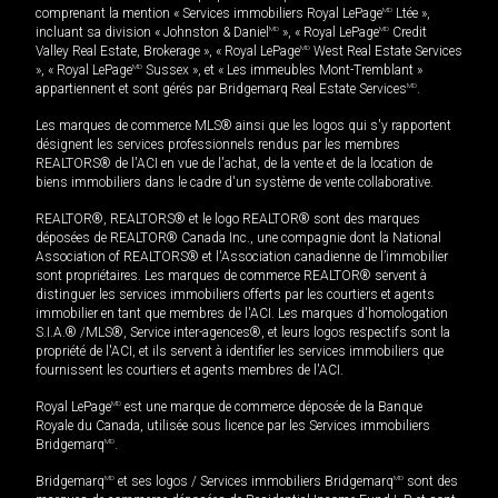
comprenant la mention « Services immobiliers Royal LePage
MD
Ltée »,
incluant sa division « Johnston & Daniel
MD
», « Royal LePage
MD
Credit
Valley Real Estate, Brokerage », « Royal LePage
MD
West Real Estate Services
», « Royal LePage
MD
Sussex », et « Les immeubles Mont-Tremblant »
appartiennent et sont gérés par Bridgemarq Real Estate Services
MD
.
Les marques de commerce MLS® ainsi que les logos qui s'y rapportent
désignent les services professionnels rendus par les membres
REALTORS® de l'ACI en vue de l'achat, de la vente et de la location de
biens immobiliers dans le cadre d'un système de vente collaborative.
REALTOR®, REALTORS® et le logo REALTOR® sont des marques
déposées de REALTOR® Canada Inc., une compagnie dont la National
Association of REALTORS® et l'Association canadienne de l’immobilier
sont propriétaires. Les marques de commerce REALTOR® servent à
distinguer les services immobiliers offerts par les courtiers et agents
immobilier en tant que membres de l'ACI. Les marques d'homologation
S.I.A.® /MLS®, Service inter-agences®, et leurs logos respectifs sont la
propriété de l'ACI, et ils servent à identifier les services immobiliers que
fournissent les courtiers et agents membres de l'ACI.
Royal LePage
MD
est une marque de commerce déposée de la Banque
Royale du Canada, utilisée sous licence par les Services immobiliers
Bridgemarq
MD
.
Bridgemarq
MD
et ses logos / Services immobiliers Bridgemarq
MD
sont des