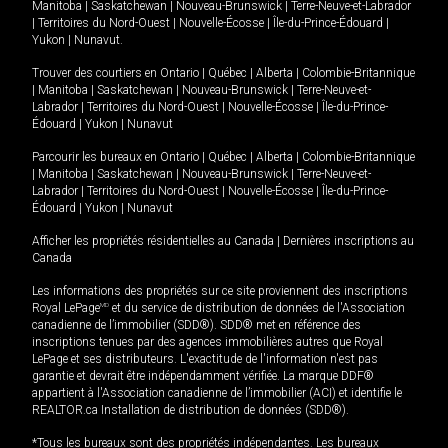
Manitoba
|
Saskatchewan
|
Nouveau-Brunswick
|
Terre-Neuve-et-Labrador
|
Territoires du Nord-Ouest
|
Nouvelle-Écosse
|
Île-du-Prince-Édouard
|
Yukon
|
Nunavut
.
Trouver des courtiers en
Ontario
|
Québec
|
Alberta
|
Colombie-Britannique
|
Manitoba
|
Saskatchewan
|
Nouveau-Brunswick
|
Terre-Neuve-et-
Labrador
|
Territoires du Nord-Ouest
|
Nouvelle-Écosse
|
Île-du-Prince-
Édouard
|
Yukon
|
Nunavut
Parcourir les bureaux en
Ontario
|
Québec
|
Alberta
|
Colombie-Britannique
|
Manitoba
|
Saskatchewan
|
Nouveau-Brunswick
|
Terre-Neuve-et-
Labrador
|
Territoires du Nord-Ouest
|
Nouvelle-Écosse
|
Île-du-Prince-
Édouard
|
Yukon
|
Nunavut
Afficher les propriétés résidentielles au Canada
|
Dernières inscriptions au
Canada
Les informations des propriétés sur ce site proviennent des inscriptions
Royal LePage
MD
et du service de distribution de données de l'Association
canadienne de l’immobilier (SDD®). SDD® met en référence des
inscriptions tenues par des agences immobilières autres que Royal
LePage et ses distributeurs. L'exactitude de l'information n'est pas
garantie et devrait être indépendamment vérifiée. La marque DDF®
appartient à l'Association canadienne de l’immobilier (ACI) et identifie le
REALTOR.ca Installation de distribution de données (SDD®).
*Tous les bureaux sont des propriétés indépendantes. Les bureaux