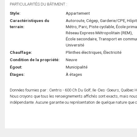
PARTICULARITÉS DU BÂTIMENT :
Style:
Appartement
Caractéristiques du
Autoroute, Cégep, Garderie/CPE, Hôpit
terrain:
Métro, Parc, Piste cyclable, École prima
Réseau Express Métropolitain (REM),
École secondaire, Transport en commu
Université
Chauffage:
Plinthes électriques, Électricité
Condition de la propriété:
Neuve
Égout:
Municipalité
Étages:
À étages
Données fournies par : Centris - 600 Ch Du Golf, Ile -Des -Soeurs, Québec
Nous croyons que tous les renseignements affichés sont exacts, mais nous 
indépendante. Aucune garantie ou représentation de quelque nature que ce s