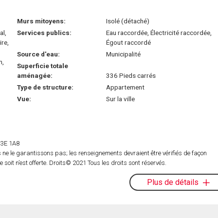
Murs mitoyens:
Isolé (détaché)
al,
Services publics:
Eau raccordée, Électricité raccordée,
ire,
Égout raccordé
Source d'eau:
Municipalité
n,
Superficie totale
aménagée:
336 Pieds carrés
Type de structure:
Appartement
Vue:
Sur la ville
 H3E 1A8
ne le garantissons pas; les renseignements devraient être vérifiés de façon
oit n’est offerte. Droits© 2021 Tous les droits sont réservés.
Plus de détails