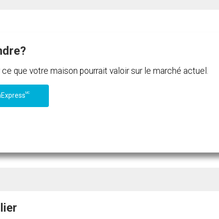
ndre?
e que votre maison pourrait valoir sur le marché actuel.
MC
nExpress
lier