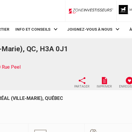
ZoneInvestisseurs RLP
TIER
INFO ET CONSEILS
JOIGNEZ-VOUS À NOUS
À
e-Marie), QC, H3A 0J1
 Rue Peel
PARTAGER
IMPRIMER
ENREGI
ÉAL (VILLE-MARIE), QUÉBEC