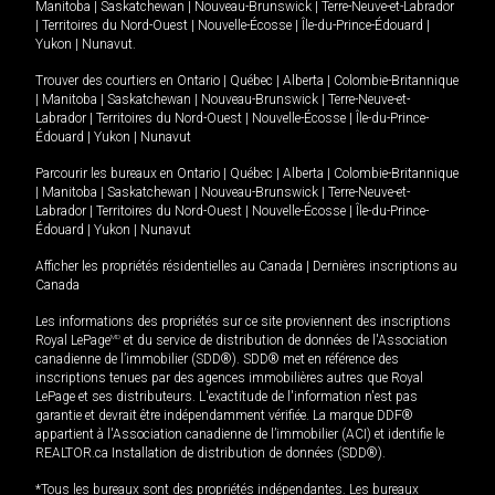
Manitoba
|
Saskatchewan
|
Nouveau-Brunswick
|
Terre-Neuve-et-Labrador
|
Territoires du Nord-Ouest
|
Nouvelle-Écosse
|
Île-du-Prince-Édouard
|
Yukon
|
Nunavut
.
Trouver des courtiers en
Ontario
|
Québec
|
Alberta
|
Colombie-Britannique
|
Manitoba
|
Saskatchewan
|
Nouveau-Brunswick
|
Terre-Neuve-et-
Labrador
|
Territoires du Nord-Ouest
|
Nouvelle-Écosse
|
Île-du-Prince-
Édouard
|
Yukon
|
Nunavut
Parcourir les bureaux en
Ontario
|
Québec
|
Alberta
|
Colombie-Britannique
|
Manitoba
|
Saskatchewan
|
Nouveau-Brunswick
|
Terre-Neuve-et-
Labrador
|
Territoires du Nord-Ouest
|
Nouvelle-Écosse
|
Île-du-Prince-
Édouard
|
Yukon
|
Nunavut
Afficher les propriétés résidentielles au Canada
|
Dernières inscriptions au
Canada
Les informations des propriétés sur ce site proviennent des inscriptions
Royal LePage
MD
et du service de distribution de données de l'Association
canadienne de l’immobilier (SDD®). SDD® met en référence des
inscriptions tenues par des agences immobilières autres que Royal
LePage et ses distributeurs. L'exactitude de l'information n'est pas
garantie et devrait être indépendamment vérifiée. La marque DDF®
appartient à l'Association canadienne de l’immobilier (ACI) et identifie le
REALTOR.ca Installation de distribution de données (SDD®).
*Tous les bureaux sont des propriétés indépendantes. Les bureaux