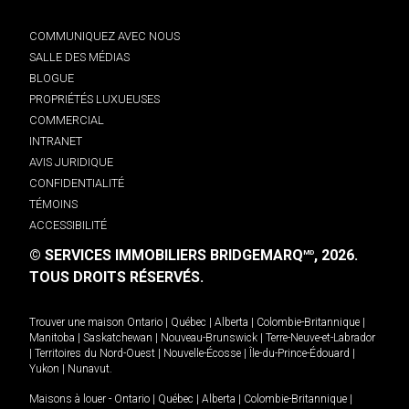
COMMUNIQUEZ AVEC NOUS
SALLE DES MÉDIAS
BLOGUE
PROPRIÉTÉS LUXUEUSES
COMMERCIAL
INTRANET
AVIS JURIDIQUE
CONFIDENTIALITÉ
TÉMOINS
ACCESSIBILITÉ
© SERVICES IMMOBILIERS BRIDGEMARQ
, 2026.
MD
TOUS DROITS RÉSERVÉS.
Trouver une maison
Ontario
|
Québec
|
Alberta
|
Colombie-Britannique
|
Manitoba
|
Saskatchewan
|
Nouveau-Brunswick
|
Terre-Neuve-et-Labrador
|
Territoires du Nord-Ouest
|
Nouvelle-Écosse
|
Île-du-Prince-Édouard
|
Yukon
|
Nunavut
.
Maisons à louer -
Ontario
|
Québec
|
Alberta
|
Colombie-Britannique
|