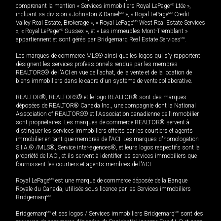
comprenant la mention « Services immobiliers Royal LePage
MD
Ltée »,
incluant sa division « Johnston & Daniel
MD
», « Royal LePage
MD
Credit
Valley Real Estate, Brokerage », « Royal LePage
MD
West Real Estate Services
», « Royal LePage
MD
Sussex », et « Les immeubles Mont-Tremblant »
appartiennent et sont gérés par Bridgemarq Real Estate Services
MD
.
Les marques de commerce MLS® ainsi que les logos qui s'y rapportent
désignent les services professionnels rendus par les membres
REALTORS® de l'ACI en vue de l'achat, de la vente et de la location de
biens immobiliers dans le cadre d'un système de vente collaborative.
REALTOR®, REALTORS® et le logo REALTOR® sont des marques
déposées de REALTOR® Canada Inc., une compagnie dont la National
Association of REALTORS® et l'Association canadienne de l’immobilier
sont propriétaires. Les marques de commerce REALTOR® servent à
distinguer les services immobiliers offerts par les courtiers et agents
immobilier en tant que membres de l'ACI. Les marques d'homologation
S.I.A.® /MLS®, Service inter-agences®, et leurs logos respectifs sont la
propriété de l'ACI, et ils servent à identifier les services immobiliers que
fournissent les courtiers et agents membres de l'ACI.
Royal LePage
MD
est une marque de commerce déposée de la Banque
Royale du Canada, utilisée sous licence par les Services immobiliers
Bridgemarq
MD
.
Bridgemarq
MD
et ses logos / Services immobiliers Bridgemarq
MD
sont des