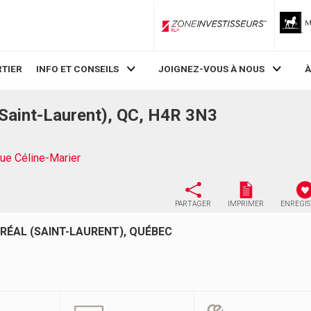
ZoneInvestisseurs RLP
TIER
INFO ET CONSEILS
JOIGNEZ-VOUS À NOUS
À
(Saint-Laurent), QC, H4R 3N3
ue Céline-Marier
PARTAGER
IMPRIMER
ENREGI
RÉAL (SAINT-LAURENT), QUÉBEC