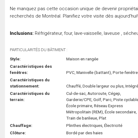
Ne manquez pas cette occasion unique de devenir propriétaire
recherchés de Montréal. Planifiez votre visite dès aujourd'hui!
Inclusions:
Réfrigérateur, four, lave-vaisselle, laveuse , séch
PARTICULARITÉS DU BÂTIMENT :
Style:
Maison en rangée
Caractéristiques des
fenêtres:
PVC, Manivelle (battant), Porte-fenêtre
Caractéristiques du
stationnement:
Chauffé, Double largeur ou plus, Intégr
Caractéristiques du
Cul-de-sac, Autoroute, Cégep,
terrain:
Garderie/CPE, Golf, Parc, Piste cyclable
École primaire, Réseau Express
Métropolitain (REM), École secondaire,
Train de banlieue, Plat
Chauffage:
Plinthes électriques, Électricité
Clôture:
Bordé par des haies