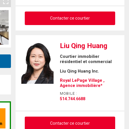
Contacter ce courtier
Demander des infos sur cette
Liu Qing Huang
inscription
Courtier immobilier
résidentiel et commercial
Prénom
et
Liu Qing Huang Inc.
Nom
Courriel
Royal LePage Village ,
Agence immobilière*
Téléphone
MOBILE :
(Optionnel)
514.744.6688
Message
Contacter ce courtier