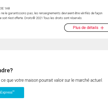
 H3E 1A8
ne le garantissons pas; les renseignements devraient être vérifiés de façon
oit n’est offerte. Droits© 2021 Tous les droits sont réservés.
Plus de détails
ndre?
e que votre maison pourrait valoir sur le marché actuel.
MC
nExpress