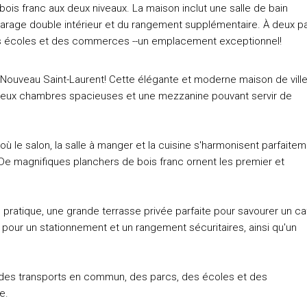
ois franc aux deux niveaux. La maison inclut une salle de bain
 garage double intérieur et du rangement supplémentaire. À deux p
s écoles et des commerces --un emplacement exceptionnel!
 Nouveau Saint-Laurent! Cette élégante et moderne maison de vill
 deux chambres spacieuses et une mezzanine pouvant servir de
ù le salon, la salle à manger et la cuisine s'harmonisent parfaite
é. De magnifiques planchers de bois franc ornent les premier et
 pratique, une grande terrasse privée parfaite pour savourer un ca
 pour un stationnement et un rangement sécuritaires, ainsi qu'un
, des transports en commun, des parcs, des écoles et des
e.