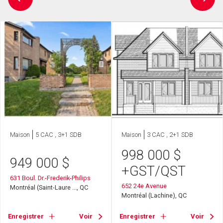
Maison
5 CAC , 3+1 SDB
Maison
3 CAC , 2+1 SDB
998 000
$
949 000
$
+GST/QST
631 Boul. Dr.-Frederik-Philips
652 24e Avenue
Montréal (Saint-Laure ..., QC
Montréal (Lachine), QC
Enregistrer
Voir
Enregistrer
Voir