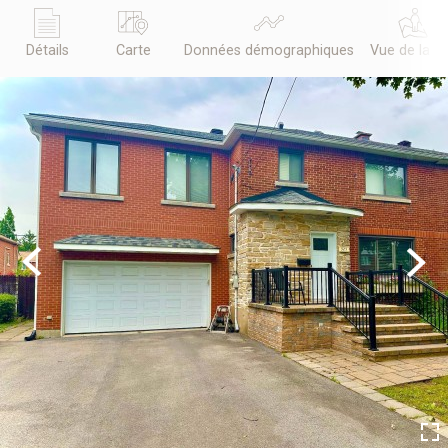
Détails
Carte
Données démographiques
Vue de la r
Previous
Next