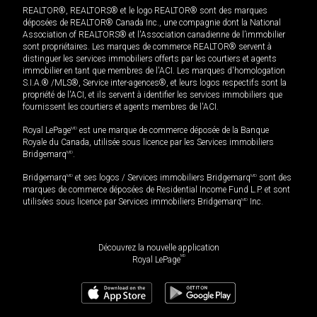
REALTOR®, REALTORS® et le logo REALTOR® sont des marques
déposées de REALTOR® Canada Inc., une compagnie dont la National
Association of REALTORS® et l'Association canadienne de l’immobilier
sont propriétaires. Les marques de commerce REALTOR® servent à
distinguer les services immobiliers offerts par les courtiers et agents
immobilier en tant que membres de l'ACI. Les marques d'homologation
S.I.A.® /MLS®, Service inter-agences®, et leurs logos respectifs sont la
propriété de l'ACI, et ils servent à identifier les services immobiliers que
fournissent les courtiers et agents membres de l'ACI.
Royal LePage
MD
est une marque de commerce déposée de la Banque
Royale du Canada, utilisée sous licence par les Services immobiliers
Bridgemarq
MD
.
Bridgemarq
MD
et ses logos / Services immobiliers Bridgemarq
MD
sont des
marques de commerce déposées de Residential Income Fund L.P. et sont
utilisées sous licence par Services immobiliers Bridgemarq
MD
Inc.
Découvrez la nouvelle application
MD
Royal LePage
1 059 000
$