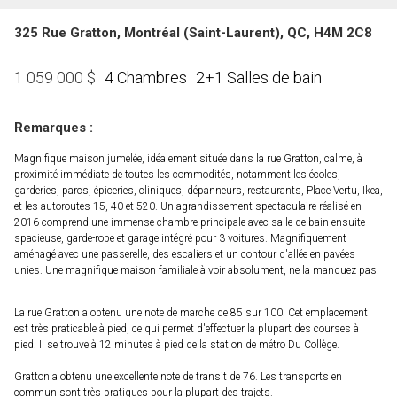
325 Rue Gratton, Montréal (Saint-Laurent), QC, H4M 2C8
4 Chambres
2+1 Salles de bain
1 059 000
$
Remarques :
Magnifique maison jumelée, idéalement située dans la rue Gratton, calme, à
proximité immédiate de toutes les commodités, notamment les écoles,
garderies, parcs, épiceries, cliniques, dépanneurs, restaurants, Place Vertu, Ikea,
et les autoroutes 15, 40 et 520. Un agrandissement spectaculaire réalisé en
2016 comprend une immense chambre principale avec salle de bain ensuite
spacieuse, garde-robe et garage intégré pour 3 voitures. Magnifiquement
aménagé avec une passerelle, des escaliers et un contour d'allée en pavées
unies. Une magnifique maison familiale à voir absolument, ne la manquez pas!
La rue Gratton a obtenu une note de marche de 85 sur 100. Cet emplacement
est très praticable à pied, ce qui permet d'effectuer la plupart des courses à
pied. Il se trouve à 12 minutes à pied de la station de métro Du Collège.
Gratton a obtenu une excellente note de transit de 76. Les transports en
commun sont très pratiques pour la plupart des trajets.