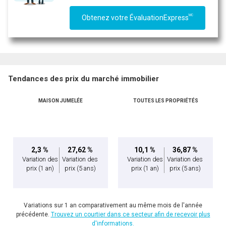
MC
Obtenez votre ÉvaluationExpress
Tendances des prix du marché immobilier
MAISON JUMELÉE
TOUTES LES PROPRIÉTÉS
En cliquant sur le bouton « soumettre », vous consentez à nos conditions d'utilisation et
vous nous fournissez l'autorisation écrite de communiquer avec vous.
2,3 %
27,62 %
10,1 %
36,87 %
Variation des
Variation des
Variation des
Variation des
prix
(1 an)
prix
(5 ans)
prix
(1 an)
prix
(5 ans)
Variations sur 1 an comparativement au même mois de l'année
précédente.
Trouvez un courtier dans ce secteur afin de recevoir plus
d'informations.