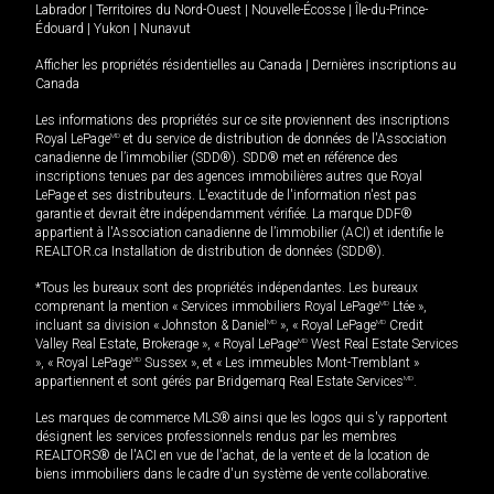
Labrador
|
Territoires du Nord-Ouest
|
Nouvelle-Écosse
|
Île-du-Prince-
Édouard
|
Yukon
|
Nunavut
Afficher les propriétés résidentielles au Canada
|
Dernières inscriptions au
Canada
Les informations des propriétés sur ce site proviennent des inscriptions
Royal LePage
MD
et du service de distribution de données de l'Association
canadienne de l’immobilier (SDD®). SDD® met en référence des
inscriptions tenues par des agences immobilières autres que Royal
LePage et ses distributeurs. L'exactitude de l'information n'est pas
garantie et devrait être indépendamment vérifiée. La marque DDF®
appartient à l'Association canadienne de l’immobilier (ACI) et identifie le
REALTOR.ca Installation de distribution de données (SDD®).
*Tous les bureaux sont des propriétés indépendantes. Les bureaux
comprenant la mention « Services immobiliers Royal LePage
MD
Ltée »,
incluant sa division « Johnston & Daniel
MD
», « Royal LePage
MD
Credit
Valley Real Estate, Brokerage », « Royal LePage
MD
West Real Estate Services
», « Royal LePage
MD
Sussex », et « Les immeubles Mont-Tremblant »
appartiennent et sont gérés par Bridgemarq Real Estate Services
MD
.
Les marques de commerce MLS® ainsi que les logos qui s'y rapportent
désignent les services professionnels rendus par les membres
REALTORS® de l'ACI en vue de l'achat, de la vente et de la location de
biens immobiliers dans le cadre d'un système de vente collaborative.