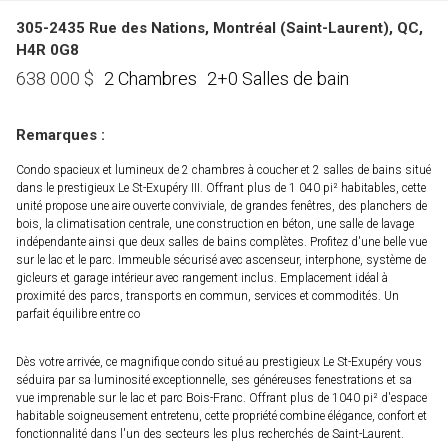
305-2435 Rue des Nations, Montréal (Saint-Laurent), QC,
H4R 0G8
2 Chambres
2+0 Salles de bain
638 000
$
Remarques :
Condo spacieux et lumineux de 2 chambres à coucher et 2 salles de bains situé
dans le prestigieux Le St-Exupéry III. Offrant plus de 1 040 pi² habitables, cette
unité propose une aire ouverte conviviale, de grandes fenêtres, des planchers de
bois, la climatisation centrale, une construction en béton, une salle de lavage
indépendante ainsi que deux salles de bains complètes. Profitez d'une belle vue
sur le lac et le parc. Immeuble sécurisé avec ascenseur, interphone, système de
gicleurs et garage intérieur avec rangement inclus. Emplacement idéal à
proximité des parcs, transports en commun, services et commodités. Un
parfait équilibre entre co
Dès votre arrivée, ce magnifique condo situé au prestigieux Le St-Exupéry vous
séduira par sa luminosité exceptionnelle, ses généreuses fenestrations et sa
vue imprenable sur le lac et parc Bois-Franc. Offrant plus de 1040 pi² d'espace
habitable soigneusement entretenu, cette propriété combine élégance, confort et
fonctionnalité dans l'un des secteurs les plus recherchés de Saint-Laurent.