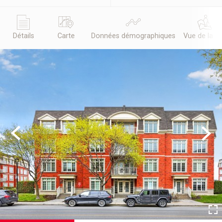
Détails
Carte
Données démographiques
Vue de la r
Previous
Next