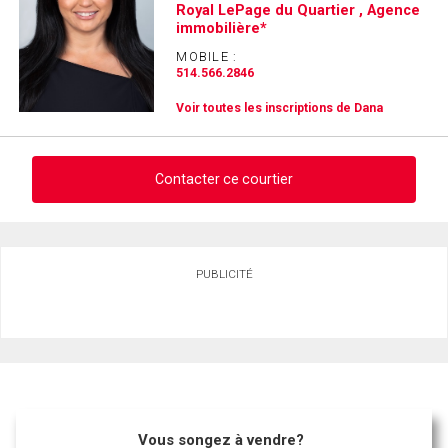
Royal LePage du Quartier , Agence
immobilière*
MOBILE :
514.566.2846
Voir toutes les inscriptions de Dana
Contacter ce courtier
Demander des infos sur cette inscription
PUBLICITÉ
Prénom
et
Nom
Courriel
Téléphone
(Optionnel)
Vous songez à vendre?