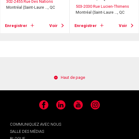
302-2455 Rue Des Nations
503-2030 Rue Lucien-Thimens
Montréal (Saint-Laure ..., QC
Montréal (Saint-Laure ..., QC
Enregistrer
Voir
Enregistrer
Voir
Haut de page
Facebook
LinkedIn
YouTube
Instagram
COMMUNIQUEZ AVEC NOUS
SALLE DES MÉDIAS
BLOGUE