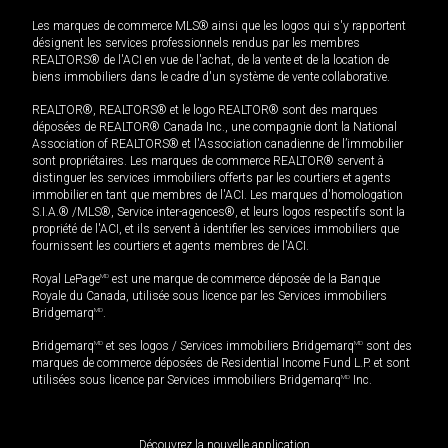
Les marques de commerce MLS® ainsi que les logos qui s'y rapportent
désignent les services professionnels rendus par les membres
REALTORS® de l'ACI en vue de l'achat, de la vente et de la location de
biens immobiliers dans le cadre d'un système de vente collaborative.
REALTOR®, REALTORS® et le logo REALTOR® sont des marques
déposées de REALTOR® Canada Inc., une compagnie dont la National
Association of REALTORS® et l'Association canadienne de l’immobilier
sont propriétaires. Les marques de commerce REALTOR® servent à
distinguer les services immobiliers offerts par les courtiers et agents
immobilier en tant que membres de l'ACI. Les marques d'homologation
S.I.A.® /MLS®, Service inter-agences®, et leurs logos respectifs sont la
propriété de l'ACI, et ils servent à identifier les services immobiliers que
fournissent les courtiers et agents membres de l'ACI.
Royal LePage
MD
est une marque de commerce déposée de la Banque
Royale du Canada, utilisée sous licence par les Services immobiliers
Bridgemarq
MD
.
Bridgemarq
MD
et ses logos / Services immobiliers Bridgemarq
MD
sont des
marques de commerce déposées de Residential Income Fund L.P. et sont
utilisées sous licence par Services immobiliers Bridgemarq
MD
Inc.
Découvrez la nouvelle application