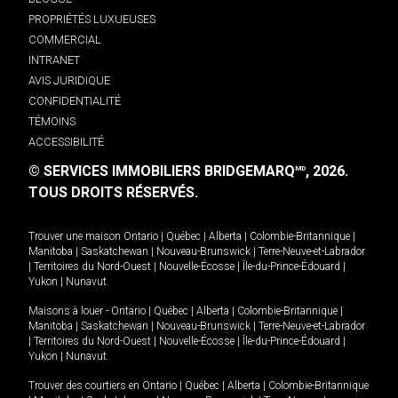
PROPRIÉTÉS LUXUEUSES
COMMERCIAL
INTRANET
AVIS JURIDIQUE
CONFIDENTIALITÉ
TÉMOINS
ACCESSIBILITÉ
© SERVICES IMMOBILIERS BRIDGEMARQ
, 2026.
MD
TOUS DROITS RÉSERVÉS.
Trouver une maison
Ontario
|
Québec
|
Alberta
|
Colombie-Britannique
|
Manitoba
|
Saskatchewan
|
Nouveau-Brunswick
|
Terre-Neuve-et-Labrador
|
Territoires du Nord-Ouest
|
Nouvelle-Écosse
|
Île-du-Prince-Édouard
|
Yukon
|
Nunavut
.
Maisons à louer -
Ontario
|
Québec
|
Alberta
|
Colombie-Britannique
|
Manitoba
|
Saskatchewan
|
Nouveau-Brunswick
|
Terre-Neuve-et-Labrador
|
Territoires du Nord-Ouest
|
Nouvelle-Écosse
|
Île-du-Prince-Édouard
|
Yukon
|
Nunavut
.
Trouver des courtiers en
Ontario
|
Québec
|
Alberta
|
Colombie-Britannique