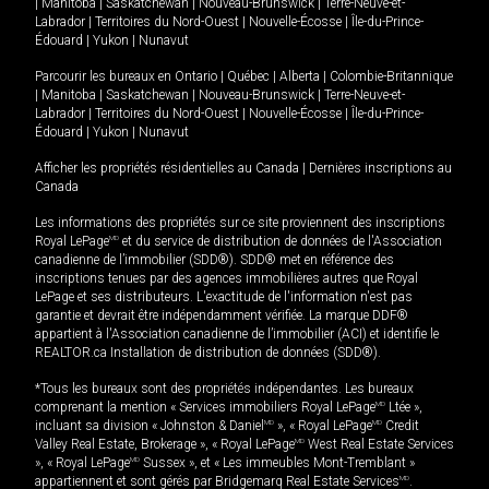
|
Manitoba
|
Saskatchewan
|
Nouveau-Brunswick
|
Terre-Neuve-et-
Labrador
|
Territoires du Nord-Ouest
|
Nouvelle-Écosse
|
Île-du-Prince-
Édouard
|
Yukon
|
Nunavut
Parcourir les bureaux en
Ontario
|
Québec
|
Alberta
|
Colombie-Britannique
|
Manitoba
|
Saskatchewan
|
Nouveau-Brunswick
|
Terre-Neuve-et-
Labrador
|
Territoires du Nord-Ouest
|
Nouvelle-Écosse
|
Île-du-Prince-
Édouard
|
Yukon
|
Nunavut
Afficher les propriétés résidentielles au Canada
|
Dernières inscriptions au
Canada
Les informations des propriétés sur ce site proviennent des inscriptions
Royal LePage
MD
et du service de distribution de données de l'Association
canadienne de l’immobilier (SDD®). SDD® met en référence des
inscriptions tenues par des agences immobilières autres que Royal
LePage et ses distributeurs. L'exactitude de l'information n'est pas
garantie et devrait être indépendamment vérifiée. La marque DDF®
appartient à l'Association canadienne de l’immobilier (ACI) et identifie le
REALTOR.ca Installation de distribution de données (SDD®).
*Tous les bureaux sont des propriétés indépendantes. Les bureaux
comprenant la mention « Services immobiliers Royal LePage
MD
Ltée »,
incluant sa division « Johnston & Daniel
MD
», « Royal LePage
MD
Credit
Valley Real Estate, Brokerage », « Royal LePage
MD
West Real Estate Services
», « Royal LePage
MD
Sussex », et « Les immeubles Mont-Tremblant »
appartiennent et sont gérés par Bridgemarq Real Estate Services
MD
.