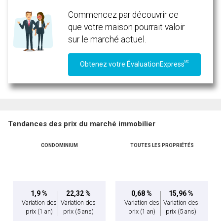
Message
Commencez par découvrir ce
que votre maison pourrait valoir
sur le marché actuel.
MC
Obtenez votre ÉvaluationExpress
Tendances des prix du marché immobilier
CONDOMINIUM
TOUTES LES PROPRIÉTÉS
En cliquant sur le bouton « soumettre », vous consentez à nos conditions d'utilisation et
vous nous fournissez l'autorisation écrite de communiquer avec vous.
1,9 %
22,32 %
0,68 %
15,96 %
Variation des
Variation des
Variation des
Variation des
prix
(1 an)
prix
(5 ans)
prix
(1 an)
prix
(5 ans)