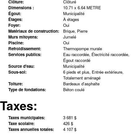
Clôture:
Clôturé
Dimensions :
10.71 x 6.64 METRE
Égout:
Municipalité
Étages:
À étages
Foyer:
Oui
Matériaux de construction:
Brique, Pierre
Murs mitoyens:
Jumelé
Piscine:
Oui
Refroidissement:
Thermopompe murale
Services publics:
Eau raccordée, Électricité raccordée,
Égout raccordé
Source d'eau:
Municipalité
Sous-sol:
6 pieds et plus, Entrée extérieure,
Totalement aménagé
Toiture:
Bardeaux d'asphalte
Type de fondations:
Béton coulé
Taxes:
Taxes municipales:
3 681 $
Taxe scolaire:
426 $
Taxes annuelles totales:
4 107 $