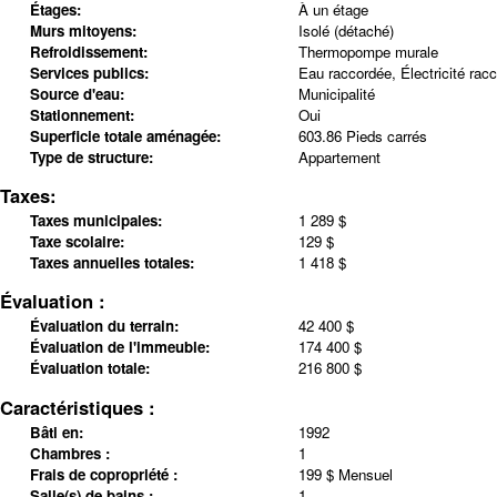
Étages:
À un étage
Murs mitoyens:
Isolé (détaché)
Refroidissement:
Thermopompe murale
Services publics:
Eau raccordée, Électricité rac
Source d'eau:
Municipalité
Stationnement:
Oui
Superficie totale aménagée:
603.86 Pieds carrés
Type de structure:
Appartement
Taxes:
Taxes municipales:
1 289 $
Taxe scolaire:
129 $
Taxes annuelles totales:
1 418 $
Évaluation :
Évaluation du terrain:
42 400 $
Évaluation de l'immeuble:
174 400 $
Évaluation totale:
216 800 $
Caractéristiques :
Bâti en:
1992
Chambres :
1
Frais de copropriété :
199 $ Mensuel
Salle(s) de bains :
1