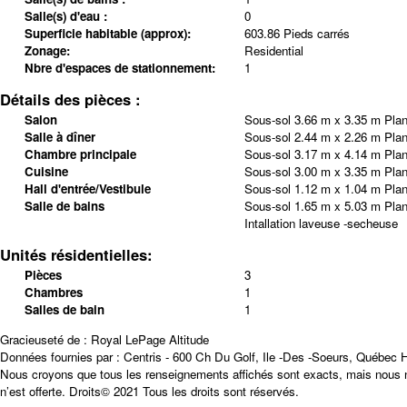
Salle(s) d'eau :
0
Superficie habitable (approx):
603.86 Pieds carrés
Zonage:
Residential
Nbre d'espaces de stationnement:
1
Détails des pièces :
Salon
Sous-sol
3.66 m x 3.35 m
Plan
Salle à dîner
Sous-sol
2.44 m x 2.26 m
Plan
Chambre principale
Sous-sol
3.17 m x 4.14 m
Plan
Cuisine
Sous-sol
3.00 m x 3.35 m
Plan
Hall d'entrée/Vestibule
Sous-sol
1.12 m x 1.04 m
Plan
Salle de bains
Sous-sol
1.65 m x 5.03 m
Plan
Intallation laveuse -secheuse
Unités résidentielles:
Pièces
3
Chambres
1
Salles de bain
1
Gracieuseté de : Royal LePage Altitude
Données fournies par : Centris - 600 Ch Du Golf, Ile -Des -Soeurs, Québec
Nous croyons que tous les renseignements affichés sont exacts, mais nous ne
n’est offerte. Droits© 2021 Tous les droits sont réservés.