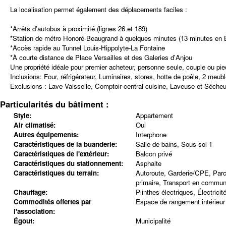
La localisation permet également des déplacements faciles :
*Arrêts d'autobus à proximité (lignes 26 et 189)
*Station de métro Honoré-Beaugrand à quelques minutes (13 minutes en 
*Accès rapide au Tunnel Louis-Hippolyte-La Fontaine
*À courte distance de Place Versailles et des Galeries d'Anjou
Une propriété idéale pour premier acheteur, personne seule, couple ou pied-
Inclusions:
Four, réfrigérateur, Luminaires, stores, hotte de poêle, 2 meub
Exclusions :
Lave Vaisselle, Comptoir central cuisine, Laveuse et Séche
Particularités du bâtiment :
Style:
Appartement
Air climatisé:
Oui
Autres équipements:
Interphone
Caractéristiques de la buanderie:
Salle de bains, Sous-sol 1
Caractéristiques de l'extérieur:
Balcon privé
Caractéristiques du stationnement:
Asphalte
Caractéristiques du terrain:
Autoroute, Garderie/CPE, Parc,
primaire, Transport en commu
Chauffage:
Plinthes électriques, Électricit
Commodités offertes par
Espace de rangement intérieur
l'association:
Égout:
Municipalité