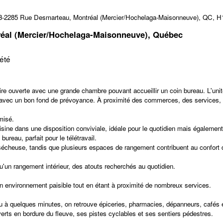
ntréal (Mercier/Hochelaga-Maisonneuve), Québec
iété
aire ouverte avec une grande chambre pouvant accueillir un coin bureau. L'un
éré avec un bon fond de prévoyance. À proximité des commerces, des services
misé.
uisine dans une disposition conviviale, idéale pour le quotidien mais également
reau, parfait pour le télétravail.
sécheuse, tandis que plusieurs espaces de rangement contribuent au confort d
'un rangement intérieur, des atouts recherchés au quotidien.
 un environnement paisible tout en étant à proximité de nombreux services.
à quelques minutes, on retrouve épiceries, pharmacies, dépanneurs, cafés et r
ts en bordure du fleuve, ses pistes cyclables et ses sentiers pédestres.