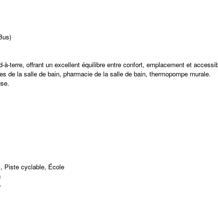
Bus)
à-terre, offrant un excellent équilibre entre confort, emplacement et accessibi
les de la salle de bain, pharmacie de la salle de bain, thermopompe murale.
use.
 Piste cyclable, École
n
é