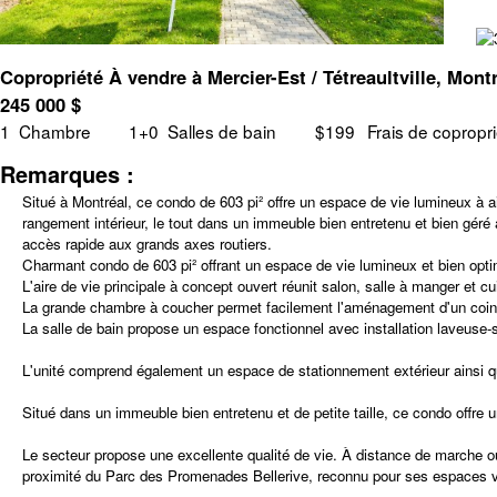
Copropriété À vendre à Mercier-Est / Tétreaultville, Mo
245 000
$
1
Chambre
1+0
Salles de bain
$199
Frais de copropr
Remarques :
Situé à Montréal, ce condo de 603 pi² offre un espace de vie lumineux à 
rangement intérieur, le tout dans un immeuble bien entretenu et bien g
accès rapide aux grands axes routiers.
Charmant condo de 603 pi² offrant un espace de vie lumineux et bien opti
L'aire de vie principale à concept ouvert réunit salon, salle à manger et c
La grande chambre à coucher permet facilement l'aménagement d'un coin bu
La salle de bain propose un espace fonctionnel avec installation laveuse-
L'unité comprend également un espace de stationnement extérieur ainsi qu
Situé dans un immeuble bien entretenu et de petite taille, ce condo offre
Le secteur propose une excellente qualité de vie. À distance de marche ou 
proximité du Parc des Promenades Bellerive, reconnu pour ses espaces ver