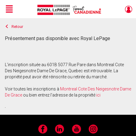
Menu
Retour
Live
En Direct
Présentement pas disponible avec Royal LePage
L'inscription située au 601B 5077 Rue Pare dans Montreal Cote
Des Neigesnotre Dame De Grace, Quebec est introuvable. La
propriété peut avoir été réinscrite ou retirée du marché.
Voir toutes les inscriptions à
Montreal Cote Des Neigesnotre Dame
De Grace
ou bien entrez l'adresse de la propriété
ici
.
Facebook
LinkedIn
YouTube
Instagram