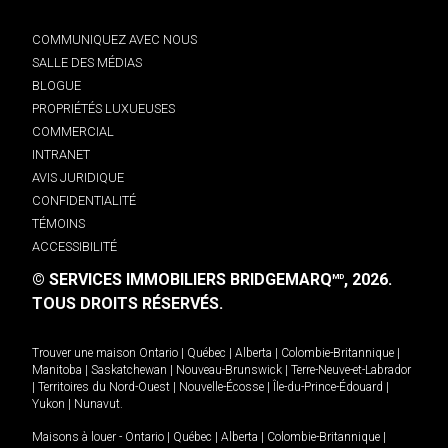
COMMUNIQUEZ AVEC NOUS
SALLE DES MÉDIAS
BLOGUE
PROPRIÉTÉS LUXUEUSES
COMMERCIAL
INTRANET
AVIS JURIDIQUE
CONFIDENTIALITÉ
TÉMOINS
ACCESSIBILITÉ
© SERVICES IMMOBILIERS BRIDGEMARQ
, 2026.
MD
TOUS DROITS RÉSERVÉS.
Trouver une maison
Ontario
|
Québec
|
Alberta
|
Colombie-Britannique
|
Manitoba
|
Saskatchewan
|
Nouveau-Brunswick
|
Terre-Neuve-et-Labrador
|
Territoires du Nord-Ouest
|
Nouvelle-Écosse
|
Île-du-Prince-Édouard
|
Yukon
|
Nunavut
.
Maisons à louer -
Ontario
|
Québec
|
Alberta
|
Colombie-Britannique
|