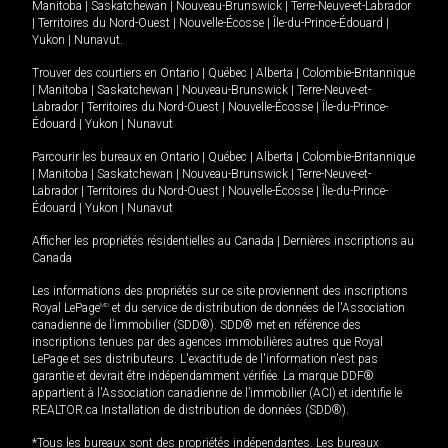
Manitoba
|
Saskatchewan
|
Nouveau-Brunswick
|
Terre-Neuve-et-Labrador
|
Territoires du Nord-Ouest
|
Nouvelle-Écosse
|
Île-du-Prince-Édouard
|
Yukon
|
Nunavut
.
Trouver des courtiers en
Ontario
|
Québec
|
Alberta
|
Colombie-Britannique
|
Manitoba
|
Saskatchewan
|
Nouveau-Brunswick
|
Terre-Neuve-et-
Labrador
|
Territoires du Nord-Ouest
|
Nouvelle-Écosse
|
Île-du-Prince-
Édouard
|
Yukon
|
Nunavut
Parcourir les bureaux en
Ontario
|
Québec
|
Alberta
|
Colombie-Britannique
|
Manitoba
|
Saskatchewan
|
Nouveau-Brunswick
|
Terre-Neuve-et-
Labrador
|
Territoires du Nord-Ouest
|
Nouvelle-Écosse
|
Île-du-Prince-
Édouard
|
Yukon
|
Nunavut
Afficher les propriétés résidentielles au Canada
|
Dernières inscriptions au
Canada
Les informations des propriétés sur ce site proviennent des inscriptions
Royal LePage
MD
et du service de distribution de données de l'Association
canadienne de l’immobilier (SDD®). SDD® met en référence des
inscriptions tenues par des agences immobilières autres que Royal
LePage et ses distributeurs. L'exactitude de l'information n'est pas
garantie et devrait être indépendamment vérifiée. La marque DDF®
appartient à l'Association canadienne de l’immobilier (ACI) et identifie le
REALTOR.ca Installation de distribution de données (SDD®).
*Tous les bureaux sont des propriétés indépendantes. Les bureaux