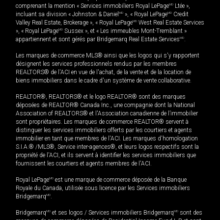
comprenant la mention « Services immobiliers Royal LePage
MD
Ltée »,
incluant sa division « Johnston & Daniel
MD
», « Royal LePage
MD
Credit
Valley Real Estate, Brokerage », « Royal LePage
MD
West Real Estate Services
», « Royal LePage
MD
Sussex », et « Les immeubles Mont-Tremblant »
appartiennent et sont gérés par Bridgemarq Real Estate Services
MD
.
Les marques de commerce MLS® ainsi que les logos qui s'y rapportent
désignent les services professionnels rendus par les membres
REALTORS® de l'ACI en vue de l'achat, de la vente et de la location de
biens immobiliers dans le cadre d'un système de vente collaborative.
REALTOR®, REALTORS® et le logo REALTOR® sont des marques
déposées de REALTOR® Canada Inc., une compagnie dont la National
Association of REALTORS® et l'Association canadienne de l’immobilier
sont propriétaires. Les marques de commerce REALTOR® servent à
distinguer les services immobiliers offerts par les courtiers et agents
immobilier en tant que membres de l'ACI. Les marques d'homologation
S.I.A.® /MLS®, Service inter-agences®, et leurs logos respectifs sont la
propriété de l'ACI, et ils servent à identifier les services immobiliers que
fournissent les courtiers et agents membres de l'ACI.
Royal LePage
MD
est une marque de commerce déposée de la Banque
Royale du Canada, utilisée sous licence par les Services immobiliers
Bridgemarq
MD
.
Bridgemarq
MD
et ses logos / Services immobiliers Bridgemarq
MD
sont des