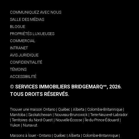
COMMUNIQUEZ AVEC NOUS
SALLE DES MÉDIAS
BLOGUE
PROPRIÉTÉS LUXUEUSES
COMMERCIAL
INTRANET
AVIS JURIDIQUE
CONFIDENTIALITÉ
TÉMOINS
ACCESSIBILITÉ
© SERVICES IMMOBILIERS BRIDGEMARQ
, 2026.
MD
TOUS DROITS RÉSERVÉS.
Trouver une maison
Ontario
|
Québec
|
Alberta
|
Colombie-Britannique
|
Manitoba
|
Saskatchewan
|
Nouveau-Brunswick
|
Terre-Neuve-et-Labrador
|
Territoires du Nord-Ouest
|
Nouvelle-Écosse
|
Île-du-Prince-Édouard
|
Yukon
|
Nunavut
.
Maisons à louer -
Ontario
|
Québec
|
Alberta
|
Colombie-Britannique
|