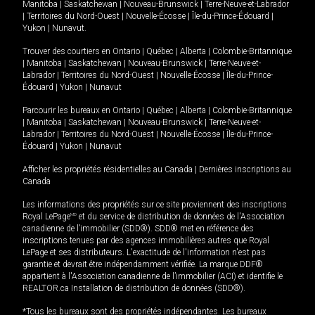
Manitoba
|
Saskatchewan
|
Nouveau-Brunswick
|
Terre-Neuve-et-Labrador
|
Territoires du Nord-Ouest
|
Nouvelle-Écosse
|
Île-du-Prince-Édouard
|
Yukon
|
Nunavut
.
Trouver des courtiers en
Ontario
|
Québec
|
Alberta
|
Colombie-Britannique
|
Manitoba
|
Saskatchewan
|
Nouveau-Brunswick
|
Terre-Neuve-et-
Labrador
|
Territoires du Nord-Ouest
|
Nouvelle-Écosse
|
Île-du-Prince-
Édouard
|
Yukon
|
Nunavut
Parcourir les bureaux en
Ontario
|
Québec
|
Alberta
|
Colombie-Britannique
|
Manitoba
|
Saskatchewan
|
Nouveau-Brunswick
|
Terre-Neuve-et-
Labrador
|
Territoires du Nord-Ouest
|
Nouvelle-Écosse
|
Île-du-Prince-
Édouard
|
Yukon
|
Nunavut
Afficher les propriétés résidentielles au Canada
|
Dernières inscriptions au
Canada
Les informations des propriétés sur ce site proviennent des inscriptions
Royal LePage
MD
et du service de distribution de données de l'Association
canadienne de l’immobilier (SDD®). SDD® met en référence des
inscriptions tenues par des agences immobilières autres que Royal
LePage et ses distributeurs. L'exactitude de l'information n'est pas
garantie et devrait être indépendamment vérifiée. La marque DDF®
appartient à l'Association canadienne de l’immobilier (ACI) et identifie le
REALTOR.ca Installation de distribution de données (SDD®).
*Tous les bureaux sont des propriétés indépendantes. Les bureaux