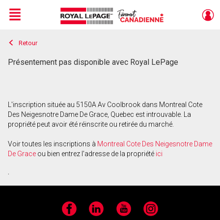
Menu
Retour
Live
En Direct
Présentement pas disponible avec Royal LePage
L'inscription située au 5150A Av Coolbrook dans Montreal Cote
Des Neigesnotre Dame De Grace, Quebec est introuvable. La
propriété peut avoir été réinscrite ou retirée du marché.
Voir toutes les inscriptions à
Montreal Cote Des Neigesnotre Dame
De Grace
ou bien entrez l'adresse de la propriété
ici
.
Facebook
LinkedIn
YouTube
Instagram