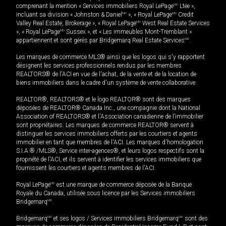
comprenant la mention « Services immobiliers Royal LePage
MD
Ltée »,
incluant sa division « Johnston & Daniel
MD
», « Royal LePage
MD
Credit
Valley Real Estate, Brokerage », « Royal LePage
MD
West Real Estate Services
», « Royal LePage
MD
Sussex », et « Les immeubles Mont-Tremblant »
appartiennent et sont gérés par Bridgemarq Real Estate Services
MD
.
Les marques de commerce MLS® ainsi que les logos qui s'y rapportent
désignent les services professionnels rendus par les membres
REALTORS® de l'ACI en vue de l'achat, de la vente et de la location de
biens immobiliers dans le cadre d'un système de vente collaborative.
REALTOR®, REALTORS® et le logo REALTOR® sont des marques
déposées de REALTOR® Canada Inc., une compagnie dont la National
Association of REALTORS® et l'Association canadienne de l’immobilier
sont propriétaires. Les marques de commerce REALTOR® servent à
distinguer les services immobiliers offerts par les courtiers et agents
immobilier en tant que membres de l'ACI. Les marques d'homologation
S.I.A.® /MLS®, Service inter-agences®, et leurs logos respectifs sont la
propriété de l'ACI, et ils servent à identifier les services immobiliers que
fournissent les courtiers et agents membres de l'ACI.
Royal LePage
MD
est une marque de commerce déposée de la Banque
Royale du Canada, utilisée sous licence par les Services immobiliers
Bridgemarq
MD
.
Bridgemarq
MD
et ses logos / Services immobiliers Bridgemarq
MD
sont des