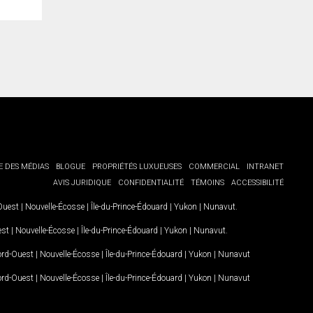
E DES MÉDIAS
BLOGUE
PROPRIÉTÉS LUXUEUSES
COMMERCIAL
INTRANET
AVIS JURIDIQUE
CONFIDENTIALITÉ
TÉMOINS
ACCESSIBILITÉ
-Ouest
|
Nouvelle-Écosse
|
Île-du-Prince-Édouard
|
Yukon
|
Nunavut
.
est
|
Nouvelle-Écosse
|
Île-du-Prince-Édouard
|
Yukon
|
Nunavut
.
Nord-Ouest
|
Nouvelle-Écosse
|
Île-du-Prince-Édouard
|
Yukon
|
Nunavut
Nord-Ouest
|
Nouvelle-Écosse
|
Île-du-Prince-Édouard
|
Yukon
|
Nunavut