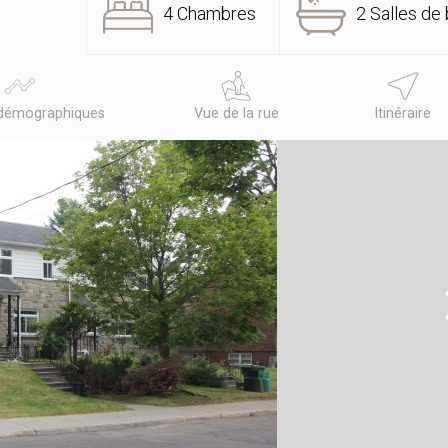
4 Chambres
2 Salles de 
démographiques
Vue de la rue
Itinéraire
N