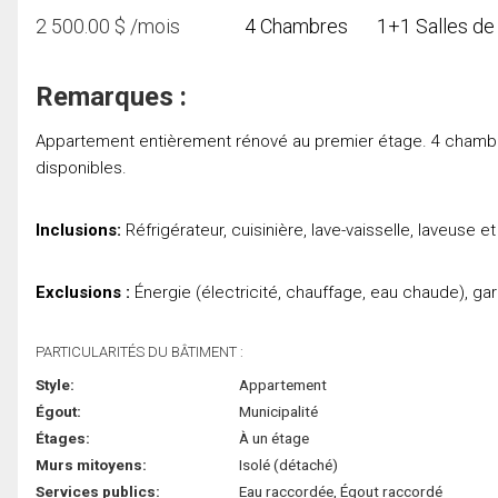
2 500.00
$
/mois
4 Chambres
1+1 Salles de
Remarques :
Appartement entièrement rénové au premier étage. 4 chambres,
disponibles.
Inclusions:
Réfrigérateur, cuisinière, lave-vaisselle, laveuse e
Exclusions :
Énergie (électricité, chauffage, eau chaude), g
PARTICULARITÉS DU BÂTIMENT :
Style:
Appartement
Égout:
Municipalité
Étages:
À un étage
Murs mitoyens:
Isolé (détaché)
Services publics:
Eau raccordée, Égout raccordé