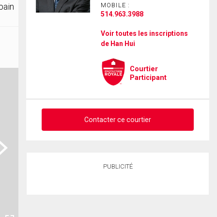
bain
MOBILE :
514.963.3988
Voir toutes les inscriptions
de Han Hui
Courtier
Participant
Contacter ce courtier
ext
Demander des infos sur cette
PUBLICITÉ
inscription
Prénom
et
Nom