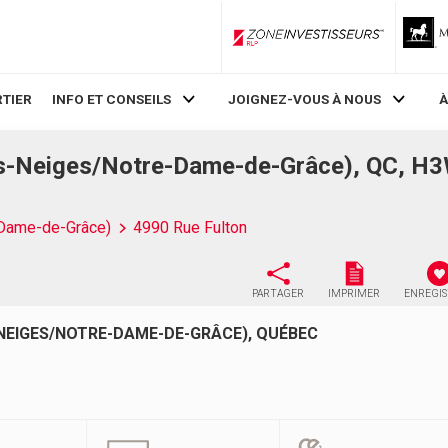
ZoneInvestisseurs RLP
TIER
INFO ET CONSEILS
JOIGNEZ-VOUS À NOUS
À
es-Neiges/Notre-Dame-de-Grâce), QC, H
-Dame-de-Grâce)
4990 Rue Fulton
PARTAGER
IMPRIMER
ENREGI
-NEIGES/NOTRE-DAME-DE-GRÂCE), QUÉBEC